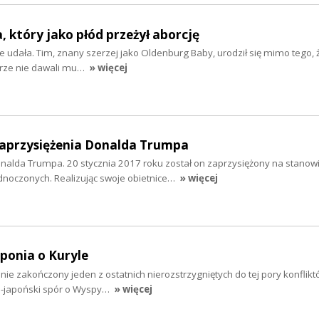
 który jako płód przeżył aborcję
nie udała. Tim, znany szerzej jako Oldenburg Baby, urodził się mimo tego, 
karze nie dawali mu…
» więcej
zaprzysiężenia Donalda Trumpa
onalda Trumpa. 20 stycznia 2017 roku został on zaprzysiężony na stanow
noczonych. Realizując swoje obietnice…
» więcej
aponia o Kuryle
ie zakończony jeden z ostatnich nierozstrzygniętych do tej pory konfliktó
ko-japoński spór o Wyspy…
» więcej