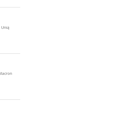
 Unią
 Macron