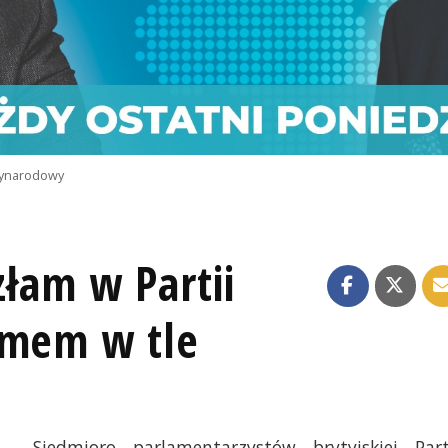
ynarodowy
złam w Partii
zmem w tle
Siedmioro parlamentarzystów brytyjskiej Part