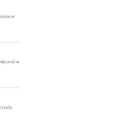
erzone w
iększość w
i szefa