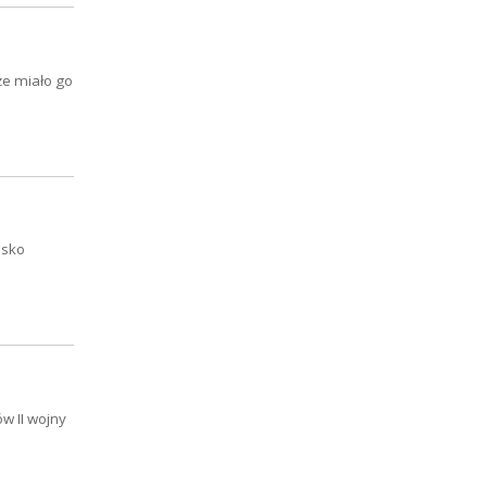
że miało go
isko
w II wojny