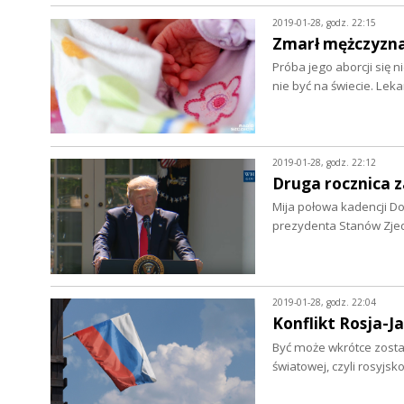
2019-01-28, godz. 22:15
Zmarł mężczyzna,
Próba jego aborcji się 
nie być na świecie. Le
2019-01-28, godz. 22:12
Druga rocznica 
Mija połowa kadencji D
prezydenta Stanów Zjed
2019-01-28, godz. 22:04
Konflikt Rosja-J
Być może wkrótce zostan
światowej, czyli rosyjs