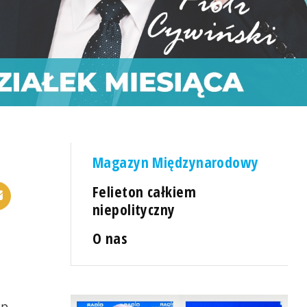
Magazyn Międzynarodowy
Felieton całkiem
niepolityczny
O nas
mp