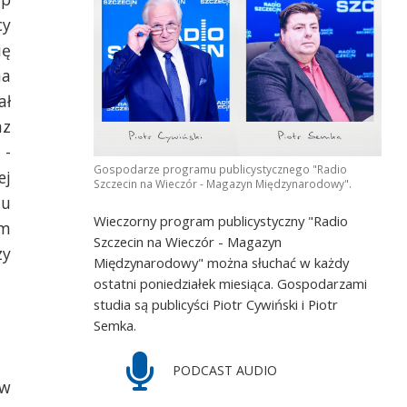
cy
ię
na
ał
az
 -
Gospodarze programu publicystycznego "Radio
ej
Szczecin na Wieczór - Magazyn Międzynarodowy".
du
Wieczorny program publicystyczny "Radio
em
Szczecin na Wieczór - Magazyn
zy
Międzynarodowy" można słuchać w każdy
ostatni poniedziałek miesiąca. Gospodarzami
studia są publicyści Piotr Cywiński i Piotr
Semka.
PODCAST AUDIO
 w