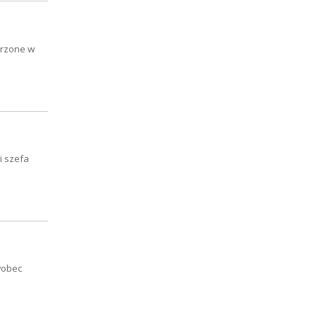
erzone w
i szefa
wobec