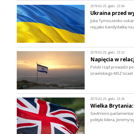
2019-02-25, godz. 23:56
Ukraina przed w
Julia Tymoszenko oskar
nią jako kandydatkę na
2019-02-25, godz. 23:32
Napięcia w relacj
Polski rząd prowadzi po
izraelskiego MSZ Israel
2019-02-25, godz. 23:26
Wielka Brytania:
Siedmioro parlamentarz
polityki lidera, Jeremy