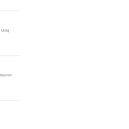
 Unią
 Macron