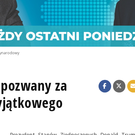
ynarodowy
 pozwany za
yjątkowego
Prezydent Stanów Zjednoczonych Donald Tru