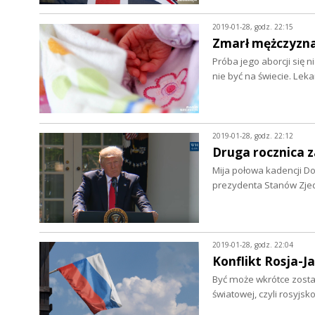
2019-01-28, godz. 22:15
Zmarł mężczyzna,
Próba jego aborcji się 
nie być na świecie. Le
2019-01-28, godz. 22:12
Druga rocznica 
Mija połowa kadencji D
prezydenta Stanów Zjed
2019-01-28, godz. 22:04
Konflikt Rosja-J
Być może wkrótce zostan
światowej, czyli rosyjs