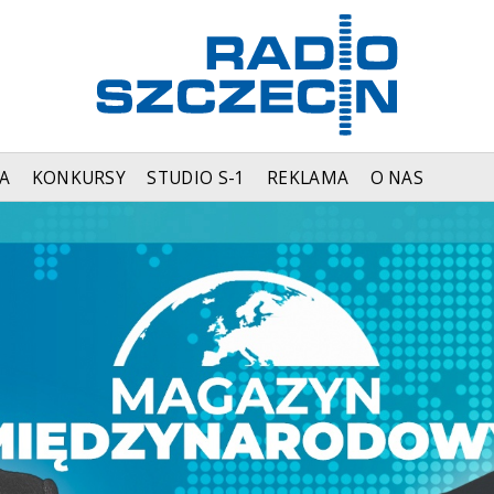
A
KONKURSY
STUDIO S-1
REKLAMA
O NAS