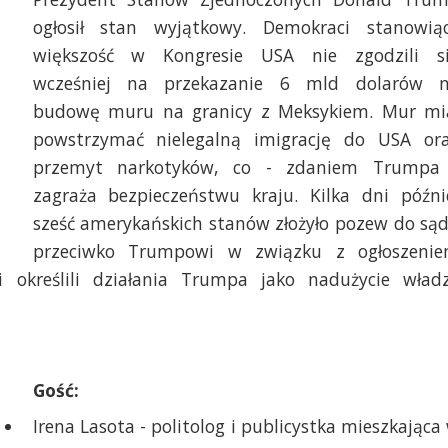
ogłosił stan wyjątkowy. Demokraci stanowią
większość w Kongresie USA nie zgodzili s
wcześniej na przekazanie 6 mld dolarów 
budowę muru na granicy z Meksykiem. Mur mi
powstrzymać nielegalną imigrację do USA or
przemyt narkotyków, co - zdaniem Trumpa
zagraża bezpieczeństwu kraju. Kilka dni późni
sześć amerykańskich stanów złożyło pozew do są
przeciwko Trumpowi w związku z ogłoszeni
 określili działania Trumpa jako nadużycie wład
Gość:
Irena Lasota - politolog i publicystka mieszkająca