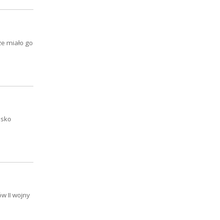
że miało go
isko
w II wojny