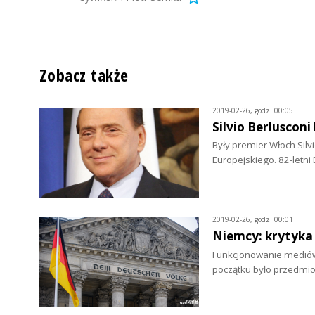
Zobacz także
2019-02-26, godz. 00:05
Silvio Berluscon
Były premier Włoch Sil
Europejskiego. 82-letni
2019-02-26, godz. 00:01
Niemcy: krytyka
Funkcjonowanie mediów
początku było przedmio