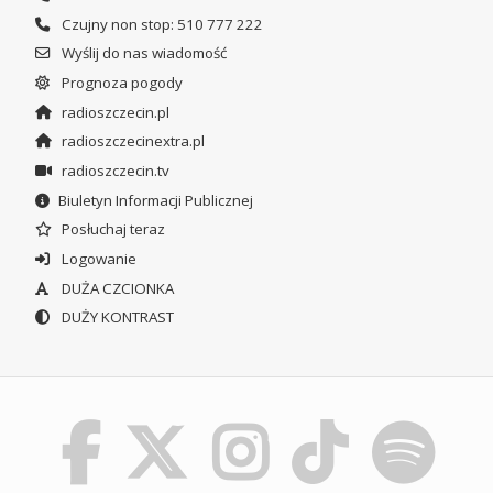
Czujny non stop: 510 777 222
Wyślij do nas wiadomość
Prognoza pogody
radioszczecin.pl
radioszczecinextra.pl
radioszczecin.tv
Biuletyn Informacji Publicznej
Posłuchaj teraz
Logowanie
DUŻA CZCIONKA
DUŻY KONTRAST