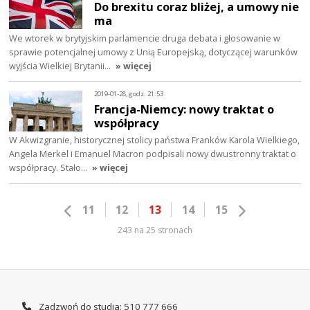
Do brexitu coraz bliżej, a umowy nie
ma
We wtorek w brytyjskim parlamencie druga debata i głosowanie w
sprawie potencjalnej umowy z Unią Europejską, dotyczącej warunków
wyjścia Wielkiej Brytanii…
» więcej
2019-01-28, godz. 21:53
Francja-Niemcy: nowy traktat o
współpracy
W Akwizgranie, historycznej stolicy państwa Franków Karola Wielkiego,
Angela Merkel i Emanuel Macron podpisali nowy dwustronny traktat o
współpracy. Stało…
» więcej
11
12
13
14
15
243 na 25 stronach
Zadzwoń do studia: 510 777 666