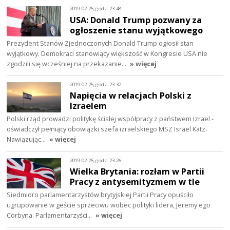
2019-02-25, godz. 23:48
USA: Donald Trump pozwany za
ogłoszenie stanu wyjątkowego
Prezydent Stanów Zjednoczonych Donald Trump ogłosił stan
wyjątkowy. Demokraci stanowiący większość w Kongresie USA nie
zgodzili się wcześniej na przekazanie…
» więcej
2019-02-25, godz. 23:32
Napięcia w relacjach Polski z
Izraelem
Polski rząd prowadzi politykę ścisłej współpracy z państwem Izrael -
oświadczył pełniący obowiązki szefa izraelskiego MSZ Israel Katz.
Nawiązując…
» więcej
2019-02-25, godz. 23:26
Wielka Brytania: rozłam w Partii
Pracy z antysemityzmem w tle
Siedmioro parlamentarzystów brytyjskiej Partii Pracy opuściło
ugrupowanie w geście sprzeciwu wobec polityki lidera, Jeremy'ego
Corbyna. Parlamentarzyści…
» więcej