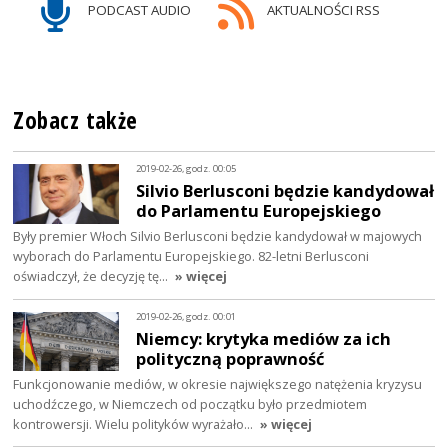
PODCAST AUDIO
AKTUALNOŚCI RSS
Zobacz także
2019-02-26, godz. 00:05
Silvio Berlusconi będzie kandydował
do Parlamentu Europejskiego
Były premier Włoch Silvio Berlusconi będzie kandydował w majowych
wyborach do Parlamentu Europejskiego. 82-letni Berlusconi
oświadczył, że decyzję tę…
» więcej
2019-02-26, godz. 00:01
Niemcy: krytyka mediów za ich
polityczną poprawność
Funkcjonowanie mediów, w okresie największego natężenia kryzysu
uchodźczego, w Niemczech od początku było przedmiotem
kontrowersji. Wielu polityków wyrażało…
» więcej