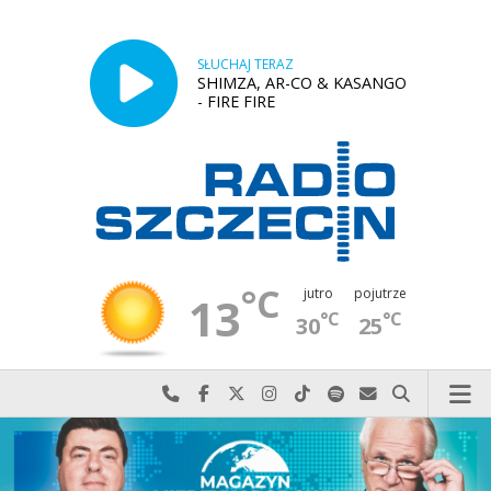
SŁUCHAJ TERAZ
SHIMZA, AR-CO & KASANGO
- FIRE FIRE
°C
jutro
pojutrze
13
°C
°C
30
25
Najlepiej po prostu do nas zadzwoń
Odwiedź nas na Facebook-u
Odwiedź nas na X
Odwiedź nas na Instagram-ie
Odwiedź nas na TikTok-u
Szukaj nas na Spotify
Wyślij do nas w
Szukaj