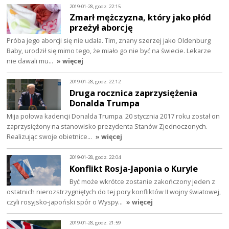
2019-01-28, godz. 22:15
Zmarł mężczyzna, który jako płód
przeżył aborcję
Próba jego aborcji się nie udała. Tim, znany szerzej jako Oldenburg
Baby, urodził się mimo tego, że miało go nie być na świecie. Lekarze
nie dawali mu…
» więcej
2019-01-28, godz. 22:12
Druga rocznica zaprzysiężenia
Donalda Trumpa
Mija połowa kadencji Donalda Trumpa. 20 stycznia 2017 roku został on
zaprzysiężony na stanowisko prezydenta Stanów Zjednoczonych.
Realizując swoje obietnice…
» więcej
2019-01-28, godz. 22:04
Konflikt Rosja-Japonia o Kuryle
Być może wkrótce zostanie zakończony jeden z
ostatnich nierozstrzygniętych do tej pory konfliktów II wojny światowej,
czyli rosyjsko-japoński spór o Wyspy…
» więcej
2019-01-28, godz. 21:59