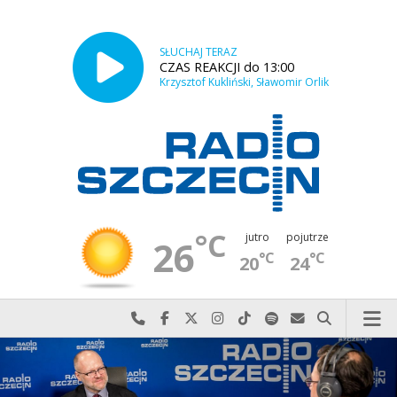
SŁUCHAJ TERAZ
CZAS REAKCJI do 13:00
Krzysztof Kukliński, Sławomir Orlik
°C
jutro
pojutrze
26
°C
°C
20
24
Najlepiej po prostu do nas zadzwoń
Odwiedź nas na Facebook-u
Odwiedź nas na X
Odwiedź nas na Instagram-ie
Odwiedź nas na TikTok-u
Szukaj nas na Spotify
Wyślij do nas w
Szukaj