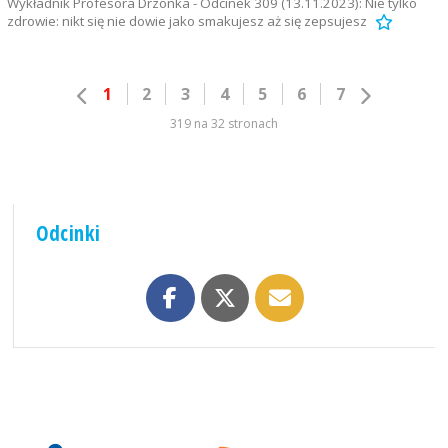
Wykładnik Profesora Drzonka - Odcinek 309 (13.11.2023): Nie tylko
zdrowie: nikt się nie dowie jako smakujesz aż się zepsujesz
1
2
3
4
5
6
7
319 na 32 stronach
Odcinki