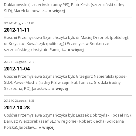
Duklanowski (szczeciński radny PiS), Piotr Kęsik (szczeciński radny
SLD), Marek Kolbowicz…
» więcej
2012-11-11, godz. 11:06
2012-11-11
Gośćmi Przemysława Szymańczyka byli: dr Maciej Drzonek (politolog),
dr Krzysztof Kowalczyk (politolog) i Przemysław Benken ze
szczecińskiego Instytutu Pamięci…
» więcej
2012-11-04, godz. 12:16
2012-11-04
Gośćmi Przemysława Szymańczyka byli: Grzegorz Napieralski (poseł
SLD), Paweł Mucha (radny PiS w sejmiku), Tomasz Grodzki (radny
Szczecina, PO), Jarosław…
» więcej
2012-10-28, godz. 11:35
2012-10-28
Gośćmi Przemysława Szymańczyka byli: Leszek Dobrzyński (poseł PiS),
Dariusz Wieczorek (szef SLD w regionie), Robert Klecha (Solidarna
Polska), Jarosław…
» więcej