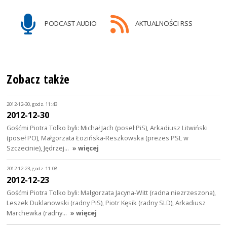
PODCAST AUDIO
AKTUALNOŚCI RSS
Zobacz także
2012-12-30, godz. 11:43
2012-12-30
Gośćmi Piotra Tolko byli: Michał Jach (poseł PiS), Arkadiusz Litwiński
(poseł PO), Małgorzata Łozińska-Reszkowska (prezes PSL w
Szczecinie), Jędrzej…
» więcej
2012-12-23, godz. 11:08
2012-12-23
Gośćmi Piotra Tolko byli: Małgorzata Jacyna-Witt (radna niezrzeszona),
Leszek Duklanowski (radny PiS), Piotr Kęsik (radny SLD), Arkadiusz
Marchewka (radny…
» więcej