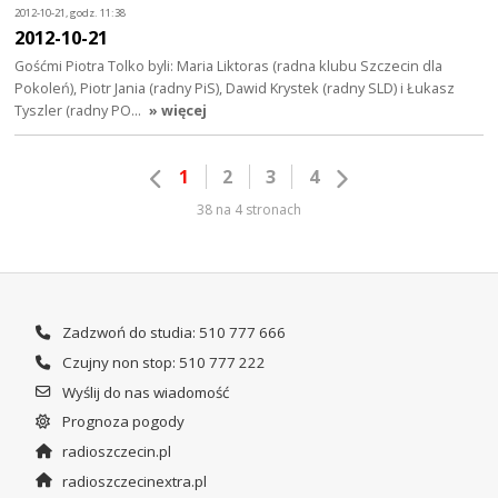
2012-10-21, godz. 11:38
2012-10-21
Gośćmi Piotra Tolko byli: Maria Liktoras (radna klubu Szczecin dla
Pokoleń), Piotr Jania (radny PiS), Dawid Krystek (radny SLD) i Łukasz
Tyszler (radny PO…
» więcej
1
2
3
4
38 na 4 stronach
Zadzwoń do studia: 510 777 666
Czujny non stop: 510 777 222
Wyślij do nas wiadomość
Prognoza pogody
radioszczecin.pl
radioszczecinextra.pl