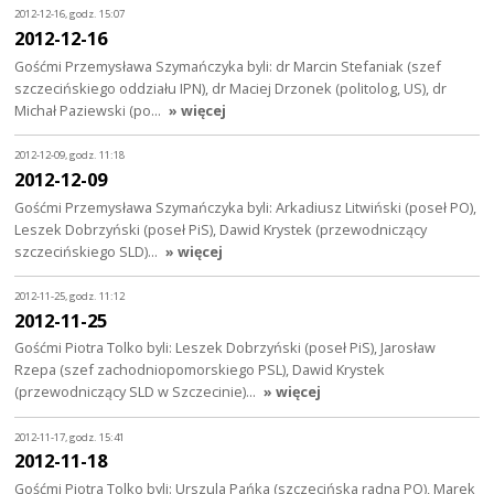
2012-12-16, godz. 15:07
2012-12-16
Gośćmi Przemysława Szymańczyka byli: dr Marcin Stefaniak (szef
szczecińskiego oddziału IPN), dr Maciej Drzonek (politolog, US), dr
Michał Paziewski (po…
» więcej
2012-12-09, godz. 11:18
2012-12-09
Gośćmi Przemysława Szymańczyka byli: Arkadiusz Litwiński (poseł PO),
Leszek Dobrzyński (poseł PiS), Dawid Krystek (przewodniczący
szczecińskiego SLD)…
» więcej
2012-11-25, godz. 11:12
2012-11-25
Gośćmi Piotra Tolko byli: Leszek Dobrzyński (poseł PiS), Jarosław
Rzepa (szef zachodniopomorskiego PSL), Dawid Krystek
(przewodniczący SLD w Szczecinie)…
» więcej
2012-11-17, godz. 15:41
2012-11-18
Gośćmi Piotra Tolko byli: Urszula Pańka (szczecińska radna PO), Marek