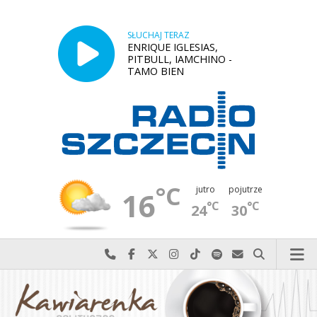
SŁUCHAJ TERAZ
ENRIQUE IGLESIAS,
PITBULL, IAMCHINO -
TAMO BIEN
°C
jutro
pojutrze
16
°C
°C
24
30
Najlepiej po prostu do nas zadzwoń
Odwiedź nas na Facebook-u
Odwiedź nas na X
Odwiedź nas na Instagram-ie
Odwiedź nas na TikTok-u
Szukaj nas na Spotify
Wyślij do nas w
Szukaj