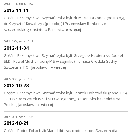
2012-11-11, godz. 11:06
2012-11-11
Gośćmi Przemysława Szymańczyka byli: dr Maciej Drzonek (politolog),
dr Krzysztof Kowalczyk (politolog) i Przemysław Benken ze
szczecińskiego Instytutu Pamięci…
» więcej
2012-11-04, godz. 12:16
2012-11-04
Gośćmi Przemysława Szymańczyka byli: Grzegorz Napieralski (poseł
SLD), Paweł Mucha (radny PiS w sejmiku), Tomasz Grodzki (radny
Szczecina, PO), Jarosław…
» więcej
2012-10-28, godz. 11:35
2012-10-28
Gośćmi Przemysława Szymańczyka byli: Leszek Dobrzyński (poseł PiS),
Dariusz Wieczorek (szef SLD w regionie), Robert Klecha (Solidarna
Polska), Jarosław…
» więcej
2012-10-21, godz. 11:38
2012-10-21
Gośćmi Piotra Tolko byli: Maria Liktoras (radna klubu Szczecin dla