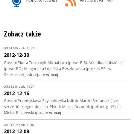
PODCAST AUDIO
AKTUALNOŚCI RSS
Zobacz także
2012-12-30, godz. 11:43
2012-12-30
Gośćmi Piotra Tolko byli: Michał Jach (poseł PiS), Arkadiusz Litwiński
(poseł PO), Małgorzata Łozińska-Reszkowska (prezes PSL w
Szczecinie), Jędrzej…
» więcej
2012-12-16, godz. 15:07
2012-12-16
Gośćmi Przemysława Szymańczyka byli: dr Marcin Stefaniak (szef
szczecińskiego oddziału IPN), dr Maciej Drzonek (politolog, US), dr
Michał Paziewski (po…
» więcej
2012-12-09, godz. 11:18
2012-12-09