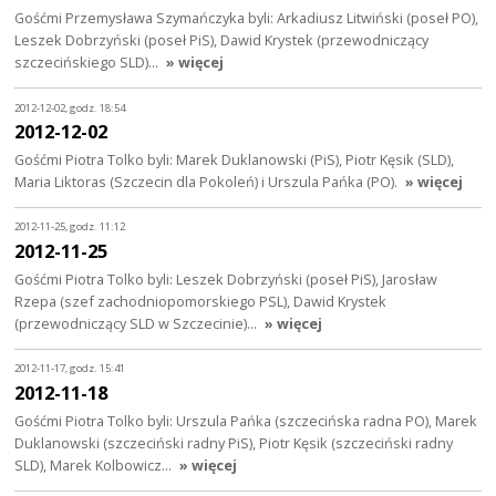
Gośćmi Przemysława Szymańczyka byli: Arkadiusz Litwiński (poseł PO),
Leszek Dobrzyński (poseł PiS), Dawid Krystek (przewodniczący
szczecińskiego SLD)…
» więcej
2012-12-02, godz. 18:54
2012-12-02
Gośćmi Piotra Tolko byli: Marek Duklanowski (PiS), Piotr Kęsik (SLD),
Maria Liktoras (Szczecin dla Pokoleń) i Urszula Pańka (PO).
» więcej
2012-11-25, godz. 11:12
2012-11-25
Gośćmi Piotra Tolko byli: Leszek Dobrzyński (poseł PiS), Jarosław
Rzepa (szef zachodniopomorskiego PSL), Dawid Krystek
(przewodniczący SLD w Szczecinie)…
» więcej
2012-11-17, godz. 15:41
2012-11-18
Gośćmi Piotra Tolko byli: Urszula Pańka (szczecińska radna PO), Marek
Duklanowski (szczeciński radny PiS), Piotr Kęsik (szczeciński radny
SLD), Marek Kolbowicz…
» więcej