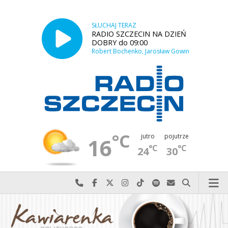
SŁUCHAJ TERAZ
RADIO SZCZECIN NA DZIEŃ
DOBRY do 09:00
Robert Bochenko, Jarosław Gowin
°C
jutro
pojutrze
16
°C
°C
24
30
Najlepiej po prostu do nas zadzwoń
Odwiedź nas na Facebook-u
Odwiedź nas na X
Odwiedź nas na Instagram-ie
Odwiedź nas na TikTok-u
Szukaj nas na Spotify
Wyślij do nas w
Szukaj