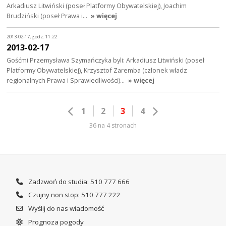
Arkadiusz Litwiński (poseł Platformy Obywatelskiej), Joachim
Brudziński (poseł Prawa i…
» więcej
2013-02-17, godz. 11:22
2013-02-17
Gośćmi Przemysława Szymańczyka byli: Arkadiusz Litwiński (poseł
Platformy Obywatelskiej), Krzysztof Zaremba (członek władz
regionalnych Prawa i Sprawiedliwości)…
» więcej
1
2
3
4
36 na 4 stronach
Zadzwoń do studia: 510 777 666
Czujny non stop: 510 777 222
Wyślij do nas wiadomość
Prognoza pogody