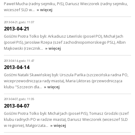
Paweł Mucha (radny sejmiku, PiS), Dariusz Wieczorek (radny sejmiku,
wiceszef SLD w…
» więcej
2013-04-21, godz. 11:07
2013-04-21
Gośćmi Piotra Tolko byli: Arkadiusz Litwiński (poseł PO), Michał Jach
(poseł PiS), Jarosław Rzepa (szef zachodniopomorskiego PSL), Albin
Majkowski (rzecznik…
» więcej
2013-04-14, godz. 11:47
2013-04-14
Gośćmi Natalii Skawińskiej byli: Urszula Pańka (szczecińska radna PO,
wiceprzewodnicząca rady miasta), Maria Liktoras (przewodnicząca
klubu "Szczecin dla…
» więcej
2013-04-07, godz. 11:05
2013-04-07
Gośćmi Piotra Tolko byli: Michał Jach (poseł PiS), Tomasz Grodzki (szef
klubu radnych PO w radzie miasta), Dariusz Wieczorek (wiceszef SLD
w regionie), Małgorzata…
» więcej