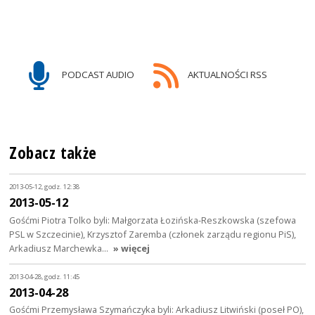
PODCAST AUDIO
AKTUALNOŚCI RSS
Zobacz także
2013-05-12, godz. 12:38
2013-05-12
Gośćmi Piotra Tolko byli: Małgorzata Łozińska-Reszkowska (szefowa
PSL w Szczecinie), Krzysztof Zaremba (członek zarządu regionu PiS),
Arkadiusz Marchewka…
» więcej
2013-04-28, godz. 11:45
2013-04-28
Gośćmi Przemysława Szymańczyka byli: Arkadiusz Litwiński (poseł PO),