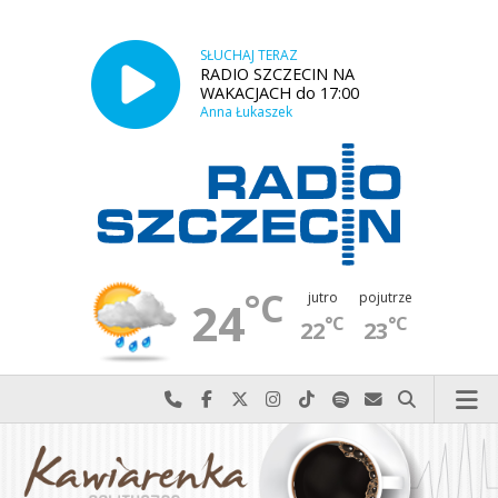
SŁUCHAJ TERAZ
RADIO SZCZECIN NA
WAKACJACH do 17:00
Anna Łukaszek
°C
jutro
pojutrze
24
°C
°C
22
23
Najlepiej po prostu do nas zadzwoń
Odwiedź nas na Facebook-u
Odwiedź nas na X
Odwiedź nas na Instagram-ie
Odwiedź nas na TikTok-u
Szukaj nas na Spotify
Wyślij do nas w
Szukaj