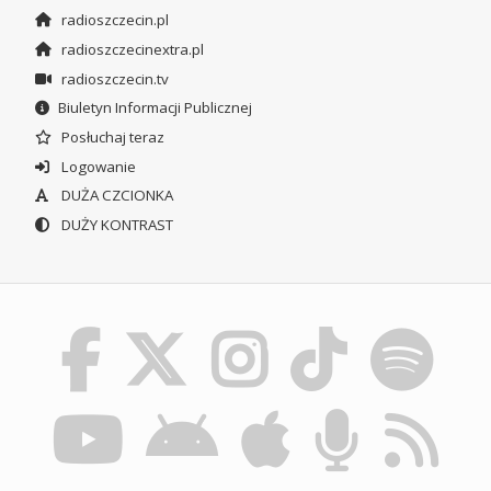
radioszczecin.pl
radioszczecinextra.pl
radioszczecin.tv
Biuletyn Informacji Publicznej
Posłuchaj teraz
Logowanie
DUŻA CZCIONKA
DUŻY KONTRAST