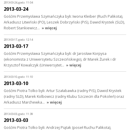
2013-03-24, godz. 11:04
2013-03-24
Gośćmi Przemysława Szymańczyka byli: Iwona Kleiber (Ruch Palikota),
Arkadiusz Litwiński (PO), Leszek Dobrzyński (PiS), Dawid Krystek (SLD),
Robert Stankiewicz…
» więcej
2013-03-17, godz. 12:14
2013-03-17
Gośćmi Przemysława Szymańczyka byli: dr Jarosław Korpysa
(ekonomista z Uniwersytetu Szczecińskiego), dr Marek Żurek i dr
Krzysztof Kowalczyk (Uniwersytet…
» więcej
2013-03-10, godz. 11:10
2013-03-10
Gośćmi Piotra Tolko byli: Artur Szałabawka (radny PiS), Dawid Krystek
(radny SLD), Marek Kolbowicz (radny Klubu Szczecin dla Pokoleń) oraz
Arkadiusz Marchewka…
» więcej
2013-03-03, godz. 11:39
2013-03-03
Gośćmi Piotra Tolko byli: Andrzej Piątak (poseł Ruchu Palikota),