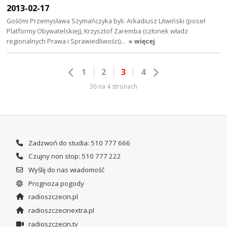
2013-02-17
Gośćmi Przemysława Szymańczyka byli: Arkadiusz Litwiński (poseł
Platformy Obywatelskiej), Krzysztof Zaremba (członek władz
regionalnych Prawa i Sprawiedliwości)…
» więcej
1
2
3
4
36 na 4 stronach
Zadzwoń do studia: 510 777 666
Czujny non stop: 510 777 222
Wyślij do nas wiadomość
Prognoza pogody
radioszczecin.pl
radioszczecinextra.pl
radioszczecin.tv