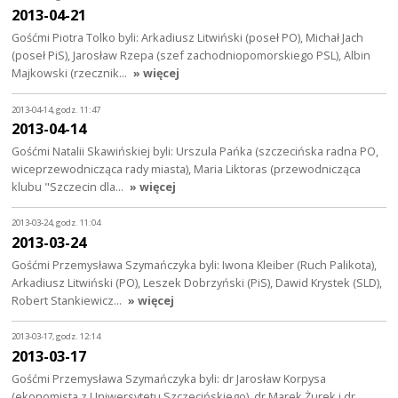
2013-04-21
Gośćmi Piotra Tolko byli: Arkadiusz Litwiński (poseł PO), Michał Jach
(poseł PiS), Jarosław Rzepa (szef zachodniopomorskiego PSL), Albin
Majkowski (rzecznik…
» więcej
2013-04-14, godz. 11:47
2013-04-14
Gośćmi Natalii Skawińskiej byli: Urszula Pańka (szczecińska radna PO,
wiceprzewodnicząca rady miasta), Maria Liktoras (przewodnicząca
klubu "Szczecin dla…
» więcej
2013-03-24, godz. 11:04
2013-03-24
Gośćmi Przemysława Szymańczyka byli: Iwona Kleiber (Ruch Palikota),
Arkadiusz Litwiński (PO), Leszek Dobrzyński (PiS), Dawid Krystek (SLD),
Robert Stankiewicz…
» więcej
2013-03-17, godz. 12:14
2013-03-17
Gośćmi Przemysława Szymańczyka byli: dr Jarosław Korpysa
(ekonomista z Uniwersytetu Szczecińskiego), dr Marek Żurek i dr