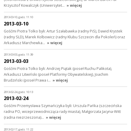
Krzysztof Kowalczyk (Uniwersytet…
» więcej
2013-03-10, godz. 11:10
2013-03-10
Gośćmi Piotra Tolko byli: Artur Szałabawka (radny PiS), Dawid Krystek
(radny SLD), Marek Kolbowicz (radny Klubu Szczecin dla Pokoleń) oraz
Arkadiusz Marchewka…
» więcej
2013-03-03, godz. 11:39
2013-03-03
Gośćmi Piotra Tolko byli: Andrzej Piątak (poseł Ruchu Palikota),
Arkadiusz Litwiński (poseł Platformy Obywatelskiej), Joachim
Brudziński (poseł Prawa i…
» więcej
2013-02-24, godz. 10:13
2013-02-24
Gośćmi Przemysława Szymańczyka byli: Urszula Pańka (szczecińska
radna PO, wiceprzewodnicząca rady miasta), Małgorzata Jacyna-Witt
(radna niezrzeszona)…
» więcej
2013-02-17, godz. 11:22