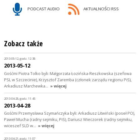
PODCAST AUDIO
AKTUALNOŚCI RSS
Zobacz także
2013-05-12, godz. 12:38
2013-05-12
Gośćmi Piotra Tolko byli: Małgorzata Łozińska-Reszkowska (szefowa
PSL w Szczecinie), Krzysztof Zaremba (członek zarządu regionu PiS),
Arkadiusz Marchewka…
» więcej
2013-04-28, godz. 11:45
2013-04-28
Gośćmi Przemysława Szymańczyka byli: Arkadiusz Litwiński (poseł PO),
Paweł Mucha (radny sejmiku, PiS), Dariusz Wieczorek (radny sejmiku,
wiceszef SLD w…
» więcej
2013-04-21, godz. 11:07