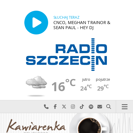
SŁUCHAJ TERAZ
CNCO, MEGHAN TRAINOR &
SEAN PAUL - HEY DJ
°C
jutro
pojutrze
16
°C
°C
24
29
Najlepiej po prostu do nas zadzwoń
Odwiedź nas na Facebook-u
Odwiedź nas na X
Odwiedź nas na Instagram-ie
Odwiedź nas na TikTok-u
Szukaj nas na Spotify
Wyślij do nas w
Szukaj