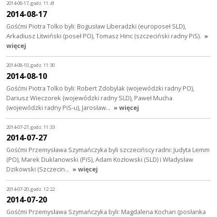
2014-08-17, godz. 11:41
2014-08-17
Gośćmi Piotra Tolko byli: Bogusław Liberadzki (europoseł SLD),
Arkadiusz Litwiński (poseł PO), Tomasz Hinc (szczeciński radny PiS).
»
więcej
2014-08-10, godz. 11:30
2014-08-10
Gośćmi Piotra Tolko byli: Robert Zdobylak (wojewódzki radny PO),
Dariusz Wieczorek (wojewódzki radny SLD), Paweł Mucha
(wojewódzki radny PiS-u), Jarosław…
» więcej
2014-07-27, godz. 11:33
2014-07-27
Gośćmi Przemysława Szymańczyka byli szczecińscy radni: Judyta Lemm
(PO), Marek Duklanowski (PiS), Adam Kozłowski (SLD) i Władysław
Dzikowski (Szczecin…
» więcej
2014-07-20, godz. 12:22
2014-07-20
Gośćmi Przemysława Szymańczyka byli: Magdalena Kochan (posłanka