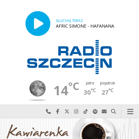
SŁUCHAJ TERAZ
AFRIC SIMONE - HAFANANA
°C
jutro
pojutrze
14
°C
°C
30
27
Najlepiej po prostu do nas zadzwoń
Odwiedź nas na Facebook-u
Odwiedź nas na X
Odwiedź nas na Instagram-ie
Odwiedź nas na TikTok-u
Szukaj nas na Spotify
Wyślij do nas w
Szukaj