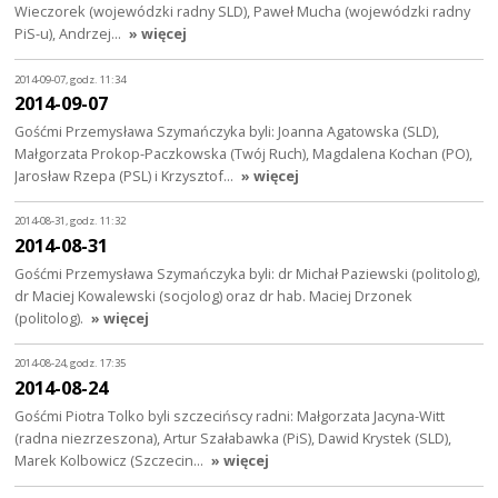
Wieczorek (wojewódzki radny SLD), Paweł Mucha (wojewódzki radny
PiS-u), Andrzej…
» więcej
2014-09-07, godz. 11:34
2014-09-07
Gośćmi Przemysława Szymańczyka byli: Joanna Agatowska (SLD),
Małgorzata Prokop-Paczkowska (Twój Ruch), Magdalena Kochan (PO),
Jarosław Rzepa (PSL) i Krzysztof…
» więcej
2014-08-31, godz. 11:32
2014-08-31
Gośćmi Przemysława Szymańczyka byli: dr Michał Paziewski (politolog),
dr Maciej Kowalewski (socjolog) oraz dr hab. Maciej Drzonek
(politolog).
» więcej
2014-08-24, godz. 17:35
2014-08-24
Gośćmi Piotra Tolko byli szczecińscy radni: Małgorzata Jacyna-Witt
(radna niezrzeszona), Artur Szałabawka (PiS), Dawid Krystek (SLD),
Marek Kolbowicz (Szczecin…
» więcej