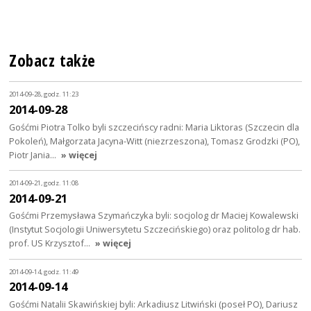
Zobacz także
2014-09-28, godz. 11:23
2014-09-28
Gośćmi Piotra Tolko byli szczecińscy radni: Maria Liktoras (Szczecin dla
Pokoleń), Małgorzata Jacyna-Witt (niezrzeszona), Tomasz Grodzki (PO),
Piotr Jania…
» więcej
2014-09-21, godz. 11:08
2014-09-21
Gośćmi Przemysława Szymańczyka byli: socjolog dr Maciej Kowalewski
(Instytut Socjologii Uniwersytetu Szczecińskiego) oraz politolog dr hab.
prof. US Krzysztof…
» więcej
2014-09-14, godz. 11:49
2014-09-14
Gośćmi Natalii Skawińskiej byli: Arkadiusz Litwiński (poseł PO), Dariusz