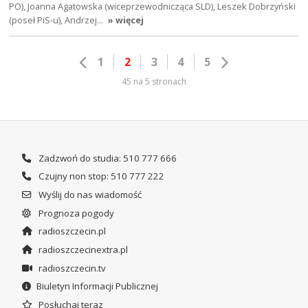
PO), Joanna Agatowska (wiceprzewodnicząca SLD), Leszek Dobrzyński
(poseł PiS-u), Andrzej…
» więcej
1
2
3
4
5
45 na 5 stronach
Zadzwoń do studia: 510 777 666
Czujny non stop: 510 777 222
Wyślij do nas wiadomość
Prognoza pogody
radioszczecin.pl
radioszczecinextra.pl
radioszczecin.tv
Biuletyn Informacji Publicznej
Posłuchaj teraz