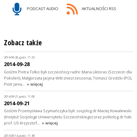
PODCAST AUDIO
AKTUALNOŚCI RSS
Zobacz także
2014-09-28, godz. 11:23
2014-09-28
Gośćmi Piotra Tolko byli szczecińscy radni: Maria Liktoras (Szczecin dla
Pokoleń), Małgorzata Jacyna-Witt (niezrzeszona), Tomasz Grodzki (PO),
Piotr Jania…
» więcej
2014-09-21, godz. 11:08
2014-09-21
Gośćmi Przemysława Szymańczyka byli: socjolog dr Maciej Kowalewski
(Instytut Socjologii Uniwersytetu Szczecińskiego) oraz politolog dr hab.
prof. US Krzysztof…
» więcej
2014-09-14, godz. 11:49