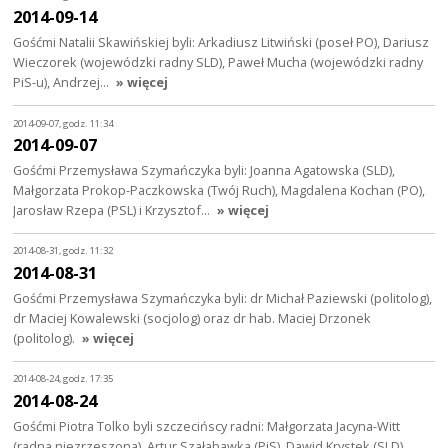
2014-09-14
Gośćmi Natalii Skawińskiej byli: Arkadiusz Litwiński (poseł PO), Dariusz
Wieczorek (wojewódzki radny SLD), Paweł Mucha (wojewódzki radny
PiS-u), Andrzej…
» więcej
2014-09-07, godz. 11:34
2014-09-07
Gośćmi Przemysława Szymańczyka byli: Joanna Agatowska (SLD),
Małgorzata Prokop-Paczkowska (Twój Ruch), Magdalena Kochan (PO),
Jarosław Rzepa (PSL) i Krzysztof…
» więcej
2014-08-31, godz. 11:32
2014-08-31
Gośćmi Przemysława Szymańczyka byli: dr Michał Paziewski (politolog),
dr Maciej Kowalewski (socjolog) oraz dr hab. Maciej Drzonek
(politolog).
» więcej
2014-08-24, godz. 17:35
2014-08-24
Gośćmi Piotra Tolko byli szczecińscy radni: Małgorzata Jacyna-Witt
(radna niezrzeszona), Artur Szałabawka (PiS), Dawid Krystek (SLD),