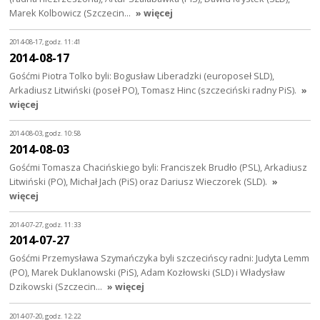
Marek Kolbowicz (Szczecin…
» więcej
2014-08-17, godz. 11:41
2014-08-17
Gośćmi Piotra Tolko byli: Bogusław Liberadzki (europoseł SLD),
Arkadiusz Litwiński (poseł PO), Tomasz Hinc (szczeciński radny PiS).
»
więcej
2014-08-03, godz. 10:58
2014-08-03
Gośćmi Tomasza Chacińskiego byli: Franciszek Brudło (PSL), Arkadiusz
Litwiński (PO), Michał Jach (PiS) oraz Dariusz Wieczorek (SLD).
»
więcej
2014-07-27, godz. 11:33
2014-07-27
Gośćmi Przemysława Szymańczyka byli szczecińscy radni: Judyta Lemm
(PO), Marek Duklanowski (PiS), Adam Kozłowski (SLD) i Władysław
Dzikowski (Szczecin…
» więcej
2014-07-20, godz. 12:22