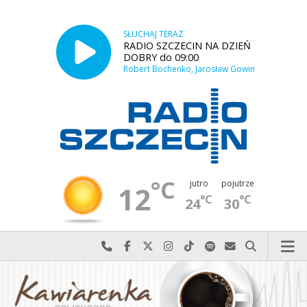
SŁUCHAJ TERAZ
RADIO SZCZECIN NA DZIEŃ
DOBRY do 09:00
Robert Bochenko, Jarosław Gowin
°C
jutro
pojutrze
12
°C
°C
24
30
Najlepiej po prostu do nas zadzwoń
Odwiedź nas na Facebook-u
Odwiedź nas na X
Odwiedź nas na Instagram-ie
Odwiedź nas na TikTok-u
Szukaj nas na Spotify
Wyślij do nas w
Szukaj