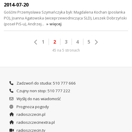
2014-07-20
Gośćmi Przemysława Szymańczyka byli: Magdalena Kochan (posłanka
PO), Joanna Agatowska (wiceprzewodnicząca SLD), Leszek Dobrzyński
(poseł PiS-u), Andrzej…
» więcej
1
2
3
4
5
45 na 5 stronach
Zadzwoń do studia: 510 777 666
Czujny non stop: 510 777 222
Wyślij do nas wiadomość
Prognoza pogody
radioszczecin.pl
radioszczecinextra.pl
radioszczecin.tv