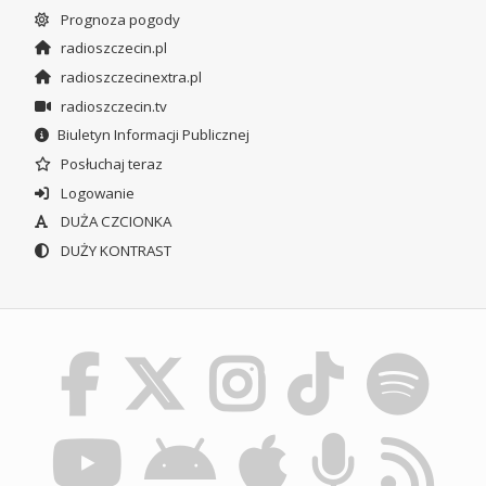
Prognoza pogody
radioszczecin.pl
radioszczecinextra.pl
radioszczecin.tv
Biuletyn Informacji Publicznej
Posłuchaj teraz
Logowanie
DUŻA CZCIONKA
DUŻY KONTRAST