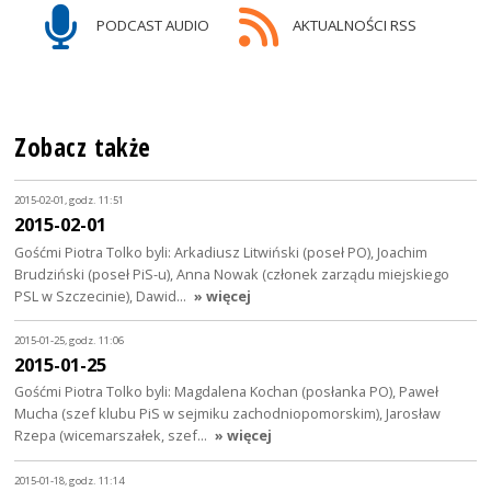
PODCAST AUDIO
AKTUALNOŚCI RSS
Zobacz także
2015-02-01, godz. 11:51
2015-02-01
Gośćmi Piotra Tolko byli: Arkadiusz Litwiński (poseł PO), Joachim
Brudziński (poseł PiS-u), Anna Nowak (członek zarządu miejskiego
PSL w Szczecinie), Dawid…
» więcej
2015-01-25, godz. 11:06
2015-01-25
Gośćmi Piotra Tolko byli: Magdalena Kochan (posłanka PO), Paweł
Mucha (szef klubu PiS w sejmiku zachodniopomorskim), Jarosław
Rzepa (wicemarszałek, szef…
» więcej
2015-01-18, godz. 11:14