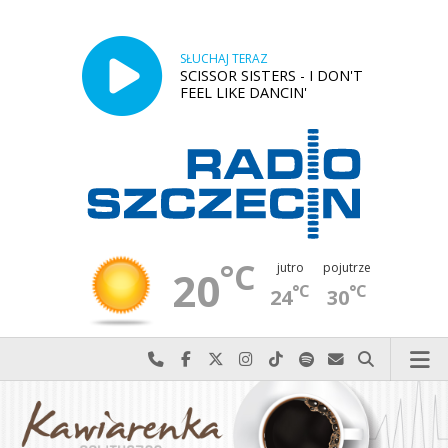
SŁUCHAJ TERAZ
SCISSOR SISTERS - I DON'T
FEEL LIKE DANCIN'
°C
jutro
pojutrze
20
°C
°C
24
30
Najlepiej po prostu do nas zadzwoń
Odwiedź nas na Facebook-u
Odwiedź nas na X
Odwiedź nas na Instagram-ie
Odwiedź nas na TikTok-u
Szukaj nas na Spotify
Wyślij do nas w
Szukaj