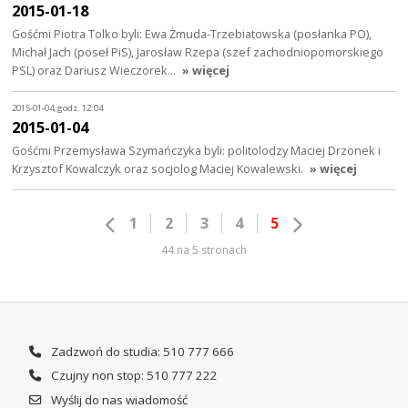
2015-01-18
Gośćmi Piotra Tolko byli: Ewa Żmuda-Trzebiatowska (posłanka PO),
Michał Jach (poseł PiS), Jarosław Rzepa (szef zachodniopomorskiego
PSL) oraz Dariusz Wieczorek…
» więcej
2015-01-04, godz. 12:04
2015-01-04
Gośćmi Przemysława Szymańczyka byli: politolodzy Maciej Drzonek i
Krzysztof Kowalczyk oraz socjolog Maciej Kowalewski.
» więcej
1
2
3
4
5
44 na 5 stronach
Zadzwoń do studia: 510 777 666
Czujny non stop: 510 777 222
Wyślij do nas wiadomość