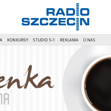
A
KONKURSY
STUDIO S-1
REKLAMA
O NAS