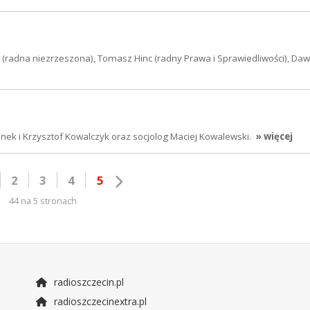
(radna niezrzeszona), Tomasz Hinc (radny Prawa i Sprawiedliwości), Daw
ek i Krzysztof Kowalczyk oraz socjolog Maciej Kowalewski.
» więcej
2
3
4
5
44 na 5 stronach
radioszczecin.pl
radioszczecinextra.pl