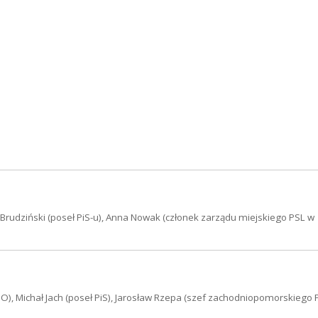
im Brudziński (poseł PiS-u), Anna Nowak (członek zarządu miejskiego PSL w
O), Michał Jach (poseł PiS), Jarosław Rzepa (szef zachodniopomorskiego 