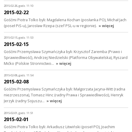
2015-02-26, godz. 11:10
2015-02-22
Gośćmi Piotra Tolko byli: Magdalena Kochan (posłanka PO), Michał Jach
(poseł PiS-u), Jarosław Rzepa (szef PSL-u w regionie).
» więcej
2015-02-15, godz. 11:53
2015-02-15
Gośćmi Przemysława Szymańczyka byli: Krzysztof Zaremba (Prawo i
Sprawiedliwość), Andrzej Niedzielski (Platforma Obywatelska), Ryszard
Mićko (Polskie Stronnictwo…
» więcej
2015-02-08, godz. 11:54
2015-02-08
Gośćmi Przemysława Szymańczyka byli: Małgorzata Jacyna-Witt (radna
niezrzeszona), Tomasz Hinc (radny Prawa i Sprawiedliwości), Henryk
Jerzyk (radny Sojuszu…
» więcej
2015-02-01, godz. 11:51
2015-02-01
Gośćmi Piotra Tolko byli: Arkadiusz Litwiński (poseł PO), Joachim