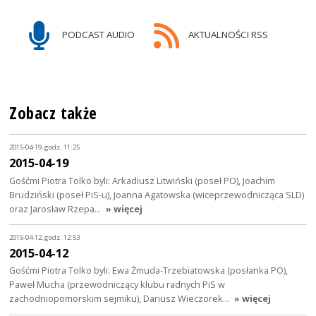
PODCAST AUDIO
AKTUALNOŚCI RSS
Zobacz także
2015-04-19, godz. 11:25
2015-04-19
Gośćmi Piotra Tolko byli: Arkadiusz Litwiński (poseł PO), Joachim
Brudziński (poseł PiS-u), Joanna Agatowska (wiceprzewodnicząca SLD)
oraz Jarosław Rzepa…
» więcej
2015-04-12, godz. 12:53
2015-04-12
Gośćmi Piotra Tolko byli: Ewa Żmuda-Trzebiatowska (posłanka PO),
Paweł Mucha (przewodniczący klubu radnych PiS w
zachodniopomorskim sejmiku), Dariusz Wieczorek…
» więcej