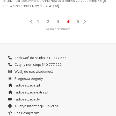
Brudziński (poseł PiS-u), Anna Nowak (członek zarządu miejskiego
PSL w Szczecinie), Dawid…
» więcej
1
2
3
4
5
44 na 5 stronach
Zadzwoń do studia: 510 777 666
Czujny non stop: 510 777 222
Wyślij do nas wiadomość
Prognoza pogody
radioszczecin.pl
radioszczecinextra.pl
radioszczecin.tv
Biuletyn Informacji Publicznej
Posłuchaj teraz