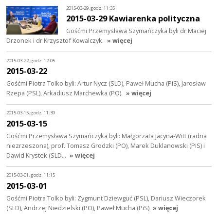
2015-03-29, godz. 11:35
2015-03-29 Kawiarenka polityczna
Gośćmi Przemysława Szymańczyka byli dr Maciej
Drzonek i dr Krzysztof Kowalczyk.
» więcej
2015-03-22, godz. 12:05
2015-03-22
Gośćmi Piotra Tolko byli: Artur Nycz (SLD), Paweł Mucha (PiS), Jarosław
Rzepa (PSL), Arkadiusz Marchewka (PO).
» więcej
2015-03-15, godz. 11:39
2015-03-15
Gośćmi Przemysława Szymańczyka byli: Małgorzata Jacyna-Witt (radna
niezrzeszona), prof. Tomasz Grodzki (PO), Marek Duklanowski (PiS) i
Dawid Krystek (SLD…
» więcej
2015-03-01, godz. 11:15
2015-03-01
Gośćmi Piotra Tolko byli: Zygmunt Dziewguć (PSL), Dariusz Wieczorek
(SLD), Andrzej Niedzielski (PO), Paweł Mucha (PiS)
» więcej