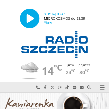
SŁUCHAJ TERAZ
MIQROKOSMOS do 23:59
Miqro
°C
jutro
pojutrze
14
°C
°C
24
30
Najlepiej po prostu do nas zadzwoń
Odwiedź nas na Facebook-u
Odwiedź nas na X
Odwiedź nas na Instagram-ie
Odwiedź nas na TikTok-u
Szukaj nas na Spotify
Wyślij do nas w
Szukaj