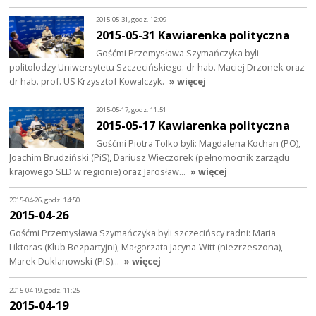
2015-05-31, godz. 12:09
2015-05-31 Kawiarenka polityczna
Gośćmi Przemysława Szymańczyka byli
politolodzy Uniwersytetu Szczecińskiego: dr hab. Maciej Drzonek oraz
dr hab. prof. US Krzysztof Kowalczyk.
» więcej
2015-05-17, godz. 11:51
2015-05-17 Kawiarenka polityczna
Gośćmi Piotra Tolko byli: Magdalena Kochan (PO),
Joachim Brudziński (PiS), Dariusz Wieczorek (pełnomocnik zarządu
krajowego SLD w regionie) oraz Jarosław…
» więcej
2015-04-26, godz. 14:50
2015-04-26
Gośćmi Przemysława Szymańczyka byli szczecińscy radni: Maria
Liktoras (Klub Bezpartyjni), Małgorzata Jacyna-Witt (niezrzeszona),
Marek Duklanowski (PiS)…
» więcej
2015-04-19, godz. 11:25
2015-04-19