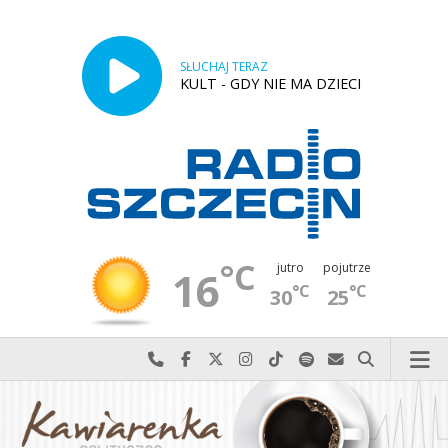
SŁUCHAJ TERAZ
KULT - GDY NIE MA DZIECI
°C
jutro
pojutrze
16
°C
°C
30
25
Najlepiej po prostu do nas zadzwoń
Odwiedź nas na Facebook-u
Odwiedź nas na X
Odwiedź nas na Instagram-ie
Odwiedź nas na TikTok-u
Szukaj nas na Spotify
Wyślij do nas w
Szukaj