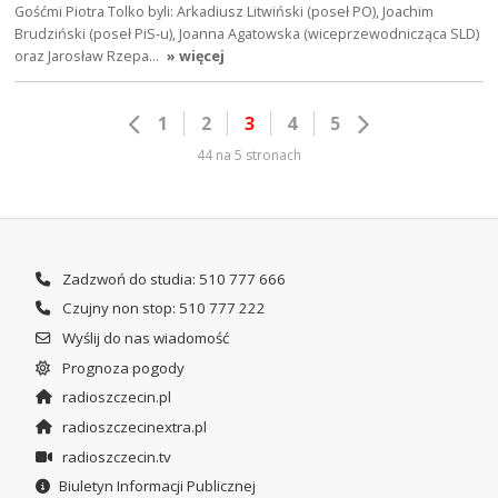
Gośćmi Piotra Tolko byli: Arkadiusz Litwiński (poseł PO), Joachim
Brudziński (poseł PiS-u), Joanna Agatowska (wiceprzewodnicząca SLD)
oraz Jarosław Rzepa…
» więcej
1
2
3
4
5
44 na 5 stronach
Zadzwoń do studia: 510 777 666
Czujny non stop: 510 777 222
Wyślij do nas wiadomość
Prognoza pogody
radioszczecin.pl
radioszczecinextra.pl
radioszczecin.tv
Biuletyn Informacji Publicznej