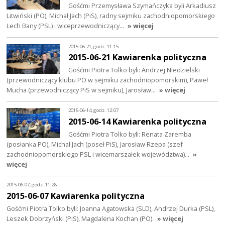
Gośćmi Przemysława Szymańczyka byli Arkadiusz
Litwiński (PO), Michał Jach (PiS), radny sejmiku zachodniopomorskiego
Lech Bany (PSL) i wiceprzewodniczący…
» więcej
2015-06-21, godz. 11:15
2015-06-21 Kawiarenka polityczna
Gośćmi Piotra Tolko byli: Andrzej Niedzielski
(przewodniczący klubu PO w sejmiku zachodniopomorskim), Paweł
Mucha (przewodniczący PiS w sejmiku), Jarosław…
» więcej
2015-06-14, godz. 12:07
2015-06-14 Kawiarenka polityczna
Gośćmi Piotra Tolko byli: Renata Zaremba
(posłanka PO), Michał Jach (poseł PiS), Jarosław Rzepa (szef
zachodniopomorskiego PSL i wicemarszałek województwa)…
»
więcej
2015-06-07, godz. 11:28
2015-06-07 Kawiarenka polityczna
Gośćmi Piotra Tolko byli: Joanna Agatowska (SLD), Andrzej Durka (PSL),
Leszek Dobrzyński (PiS), Magdalena Kochan (PO).
» więcej