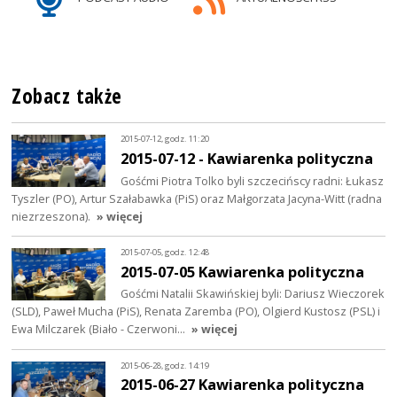
Zobacz także
2015-07-12, godz. 11:20
2015-07-12 - Kawiarenka polityczna
Gośćmi Piotra Tolko byli szczecińscy radni: Łukasz
Tyszler (PO), Artur Szałabawka (PiS) oraz Małgorzata Jacyna-Witt (radna
niezrzeszona).
» więcej
2015-07-05, godz. 12:48
2015-07-05 Kawiarenka polityczna
Gośćmi Natalii Skawińskiej byli: Dariusz Wieczorek
(SLD), Paweł Mucha (PiS), Renata Zaremba (PO), Olgierd Kustosz (PSL) i
Ewa Milczarek (Biało - Czerwoni…
» więcej
2015-06-28, godz. 14:19
2015-06-27 Kawiarenka polityczna