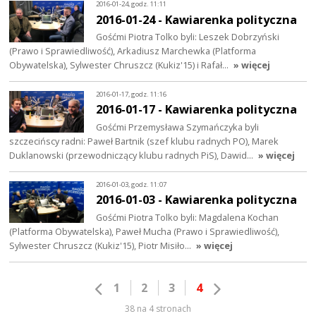
2016-01-24, godz. 11:11
2016-01-24 - Kawiarenka polityczna
Gośćmi Piotra Tolko byli: Leszek Dobrzyński
(Prawo i Sprawiedliwość), Arkadiusz Marchewka (Platforma
Obywatelska), Sylwester Chruszcz (Kukiz'15) i Rafał…
» więcej
2016-01-17, godz. 11:16
2016-01-17 - Kawiarenka polityczna
Gośćmi Przemysława Szymańczyka byli
szczecińscy radni: Paweł Bartnik (szef klubu radnych PO), Marek
Duklanowski (przewodniczący klubu radnych PiS), Dawid…
» więcej
2016-01-03, godz. 11:07
2016-01-03 - Kawiarenka polityczna
Gośćmi Piotra Tolko byli: Magdalena Kochan
(Platforma Obywatelska), Paweł Mucha (Prawo i Sprawiedliwość),
Sylwester Chruszcz (Kukiz'15), Piotr Misiło…
» więcej
1
2
3
4
38 na 4 stronach