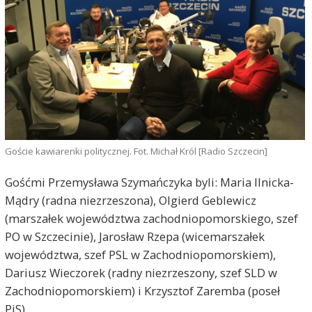
Goście kawiarenki politycznej. Fot. Michał Król [Radio Szczecin]
Gośćmi Przemysława Szymańczyka byli: Maria Ilnicka-
Mądry (radna niezrzeszona), Olgierd Geblewicz
(marszałek województwa zachodniopomorskiego, szef
PO w Szczecinie), Jarosław Rzepa (wicemarszałek
województwa, szef PSL w Zachodniopomorskiem),
Dariusz Wieczorek (radny niezrzeszony, szef SLD w
Zachodniopomorskiem) i Krzysztof Zaremba (poseł
PiS).