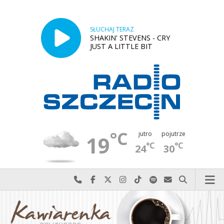
SŁUCHAJ TERAZ
SHAKIN' STEVENS - CRY
JUST A LITTLE BIT
°C
jutro
pojutrze
19
°C
°C
24
30
Najlepiej po prostu do nas zadzwoń
Odwiedź nas na Facebook-u
Odwiedź nas na X
Odwiedź nas na Instagram-ie
Odwiedź nas na TikTok-u
Szukaj nas na Spotify
Wyślij do nas w
Szukaj