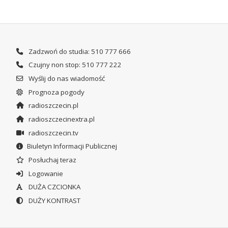
Zadzwoń do studia: 510 777 666
Czujny non stop: 510 777 222
Wyślij do nas wiadomość
Prognoza pogody
radioszczecin.pl
radioszczecinextra.pl
radioszczecin.tv
Biuletyn Informacji Publicznej
Posłuchaj teraz
Logowanie
DUŻA CZCIONKA
DUŻY KONTRAST