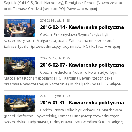
Sajniak (Kukiz'15, Ruch Narodowy), Remigiusz Bęben (Nowoczesna),
prof. Tomasz Grodzki (senator PO), Paweł…
» więcej
2016-02-14, godz. 11:26
2016-02-14 - Kawiarenka polityczna
Gośćmi Przemysława Szymańczyka byli
szczecińscy radni: Małgorzata Jacyna-Witt (radna niezrzeszona),
Łukasz Tyszler (przewodniczący rady miasta, PO), Rafał…
» więcej
2016-02-07, godz. 11:25
2016-02-07 - Kawiarenka polityczna
Gośćmi redaktora Piotra Tolko w audycji byli:
Magdalena Kochan (posłanka PO), Karolina Beyer (rzeczniczka
prasowa Nowoczesnej w Szczecinie), Michał Jach (poseł…
» więcej
2016-01-31, godz. 11:09
2016-01-31 - Kawiarenka polityczna
Gośćmi Piotra Tolko byli: Arkadiusz Marchewka
(poseł Platformy Obywatelski), Tomasz Hinc (wiceprzewodniczący
szczecińskiej rady miasta, radny Prawa i Sprawiedliwości)…
» więcej