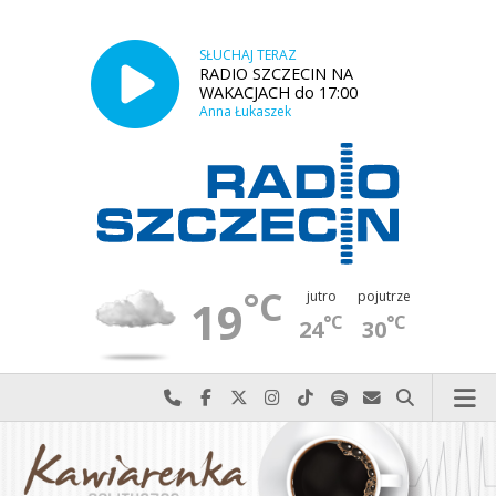
SŁUCHAJ TERAZ
RADIO SZCZECIN NA
WAKACJACH do 17:00
Anna Łukaszek
°C
jutro
pojutrze
19
°C
°C
24
30
Najlepiej po prostu do nas zadzwoń
Odwiedź nas na Facebook-u
Odwiedź nas na X
Odwiedź nas na Instagram-ie
Odwiedź nas na TikTok-u
Szukaj nas na Spotify
Wyślij do nas w
Szukaj