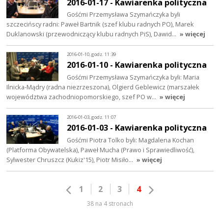
2016-01-17 - Kawiarenka polityczna
Gośćmi Przemysława Szymańczyka byli
szczecińscy radni: Paweł Bartnik (szef klubu radnych PO), Marek
Duklanowski (przewodniczący klubu radnych PiS), Dawid…
» więcej
2016-01-10, godz. 11:39
2016-01-10 - Kawiarenka polityczna
Gośćmi Przemysława Szymańczyka byli: Maria
Ilnicka-Mądry (radna niezrzeszona), Olgierd Geblewicz (marszałek
województwa zachodniopomorskiego, szef PO w…
» więcej
2016-01-03, godz. 11:07
2016-01-03 - Kawiarenka polityczna
Gośćmi Piotra Tolko byli: Magdalena Kochan
(Platforma Obywatelska), Paweł Mucha (Prawo i Sprawiedliwość),
Sylwester Chruszcz (Kukiz'15), Piotr Misiło…
» więcej
1
2
3
4
38 na 4 stronach