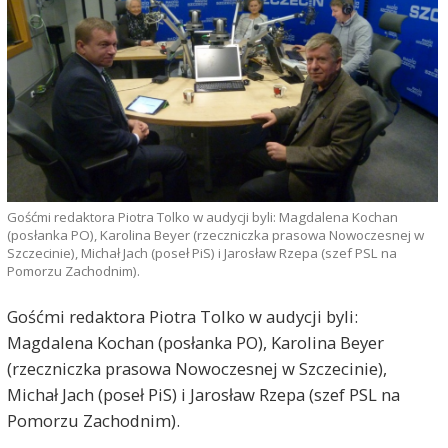
Gośćmi redaktora Piotra Tolko w audycji byli: Magdalena Kochan
(posłanka PO), Karolina Beyer (rzeczniczka prasowa Nowoczesnej w
Szczecinie), Michał Jach (poseł PiS) i Jarosław Rzepa (szef PSL na
Pomorzu Zachodnim).
Gośćmi redaktora Piotra Tolko w audycji byli:
Magdalena Kochan (posłanka PO), Karolina Beyer
(rzeczniczka prasowa Nowoczesnej w Szczecinie),
Michał Jach (poseł PiS) i Jarosław Rzepa (szef PSL na
Pomorzu Zachodnim).