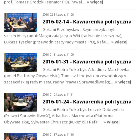
prof. Tomasz Grodzki (senator PO), Paweł…
» więcej
2016-02-14, godz. 11:26
2016-02-14 - Kawiarenka polityczna
Gośćmi Przemysława Szymańczyka byli
szczecińscy radni: Małgorzata Jacyna-Witt (radna niezrzeszona),
Łukasz Tyszler (przewodniczący rady miasta, PO), Rafał…
» więcej
2016-01-31, godz. 11:09
2016-01-31 - Kawiarenka polityczna
Gośćmi Piotra Tolko byli: Arkadiusz Marchewka
(poseł Platformy Obywatelski), Tomasz Hinc (wiceprzewodniczący
szczecińskiej rady miasta, radny Prawa i Sprawiedliwości)…
» więcej
2016-01-24, godz. 11:11
2016-01-24 - Kawiarenka polityczna
Gośćmi Piotra Tolko byli: Leszek Dobrzyński
(Prawo i Sprawiedliwość), Arkadiusz Marchewka (Platforma
Obywatelska), Sylwester Chruszcz (Kukiz'15) i Rafał…
» więcej
2016-01-17, godz. 11:16