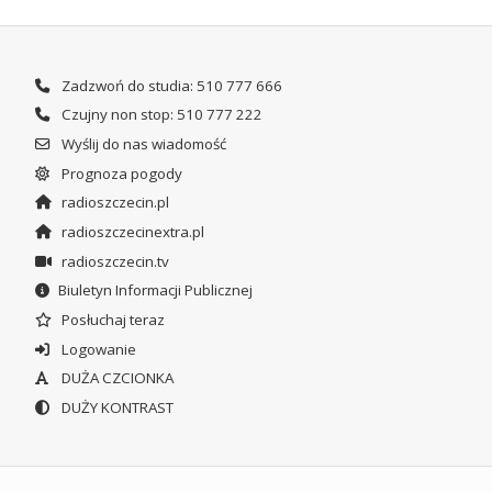
Zadzwoń do studia: 510 777 666
Czujny non stop: 510 777 222
Wyślij do nas wiadomość
Prognoza pogody
radioszczecin.pl
radioszczecinextra.pl
radioszczecin.tv
Biuletyn Informacji Publicznej
Posłuchaj teraz
Logowanie
DUŻA CZCIONKA
DUŻY KONTRAST