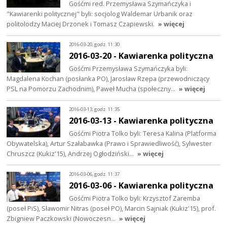
Gośćmi red. Przemysława Szymańczyka i
"Kawiarenki politycznej" byli: socjolog Waldemar Urbanik oraz
politolodzy Maciej Drzonek i Tomasz Czapiewski.
» więcej
2016-03-20, godz. 11:30
2016-03-20 - Kawiarenka polityczna
Gośćmi Przemysława Szymańczyka byli:
Magdalena Kochan (posłanka PO), Jarosław Rzepa (przewodniczący
PSL na Pomorzu Zachodnim), Paweł Mucha (społeczny…
» więcej
2016-03-13, godz. 11:35
2016-03-13 - Kawiarenka polityczna
Gośćmi Piotra Tolko byli: Teresa Kalina (Platforma
Obywatelska), Artur Szałabawka (Prawo i Sprawiedliwość), Sylwester
Chruszcz (Kukiz'15), Andrzej Ogłodziński…
» więcej
2016-03-06, godz. 11:37
2016-03-06 - Kawiarenka polityczna
Gośćmi Piotra Tolko byli: Krzysztof Zaremba
(poseł PiS), Sławomir Nitras (poseł PO), Marcin Sajniak (Kukiz'15), prof.
Zbigniew Paczkowski (Nowoczesn…
» więcej