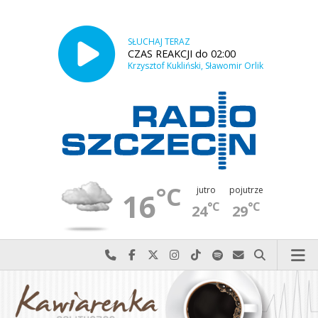
SŁUCHAJ TERAZ
CZAS REAKCJI do 02:00
Krzysztof Kukliński, Sławomir Orlik
°C
jutro
pojutrze
16
°C
°C
24
29
Najlepiej po prostu do nas zadzwoń
Odwiedź nas na Facebook-u
Odwiedź nas na X
Odwiedź nas na Instagram-ie
Odwiedź nas na TikTok-u
Szukaj nas na Spotify
Wyślij do nas w
Szukaj