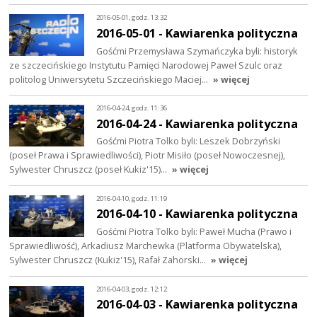
2016-05-01, godz. 13:32
2016-05-01 - Kawiarenka polityczna
Gośćmi Przemysława Szymańczyka byli: historyk
ze szczecińskiego Instytutu Pamięci Narodowej Paweł Szulc oraz
politolog Uniwersytetu Szczecińskiego Maciej…
» więcej
2016-04-24, godz. 11:36
2016-04-24 - Kawiarenka polityczna
Gośćmi Piotra Tolko byli: Leszek Dobrzyński
(poseł Prawa i Sprawiedliwości), Piotr Misiło (poseł Nowoczesnej),
Sylwester Chruszcz (poseł Kukiz'15)…
» więcej
2016-04-10, godz. 11:19
2016-04-10 - Kawiarenka polityczna
Gośćmi Piotra Tolko byli: Paweł Mucha (Prawo i
Sprawiedliwość), Arkadiusz Marchewka (Platforma Obywatelska),
Sylwester Chruszcz (Kukiz'15), Rafał Zahorski…
» więcej
2016-04-03, godz. 12:12
2016-04-03 - Kawiarenka polityczna