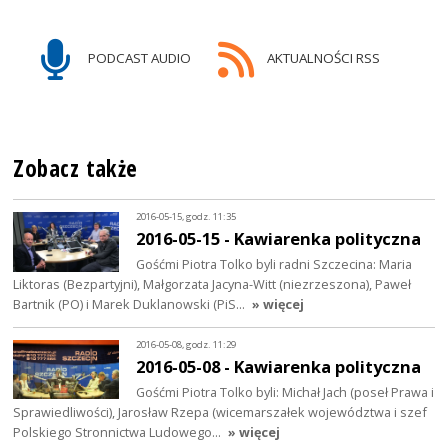
PODCAST AUDIO
AKTUALNOŚCI RSS
Zobacz także
2016-05-15, godz. 11:35
2016-05-15 - Kawiarenka polityczna
Gośćmi Piotra Tolko byli radni Szczecina: Maria
Liktoras (Bezpartyjni), Małgorzata Jacyna-Witt (niezrzeszona), Paweł
Bartnik (PO) i Marek Duklanowski (PiS…
» więcej
2016-05-08, godz. 11:29
2016-05-08 - Kawiarenka polityczna
Gośćmi Piotra Tolko byli: Michał Jach (poseł Prawa i
Sprawiedliwości), Jarosław Rzepa (wicemarszałek województwa i szef
Polskiego Stronnictwa Ludowego…
» więcej