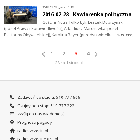
2016-02-28, godz. 11:13
2016-02-28 - Kawiarenka polityczna
Gośćmi Piotra Tolko byli: Leszek Dobrzyński
(poseł Prawa i Sprawiedliwości), Arkadiusz Marchewka (poseł
Platformy Obywatelskiej), Karolina Beyer (przedstawicielka…
» więcej
1
2
3
4
38 na 4 stronach
Zadzwoń do studia: 510 777 666
Czujny non stop: 510 777 222
Wyślij do nas wiadomość
Prognoza pogody
radioszczecin.pl
radioszczecinextra.pl