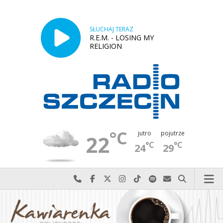
SŁUCHAJ TERAZ
R.E.M. - LOSING MY
RELIGION
°C
jutro
pojutrze
22
°C
°C
24
29
Najlepiej po prostu do nas zadzwoń
Odwiedź nas na Facebook-u
Odwiedź nas na X
Odwiedź nas na Instagram-ie
Odwiedź nas na TikTok-u
Szukaj nas na Spotify
Wyślij do nas w
Szukaj