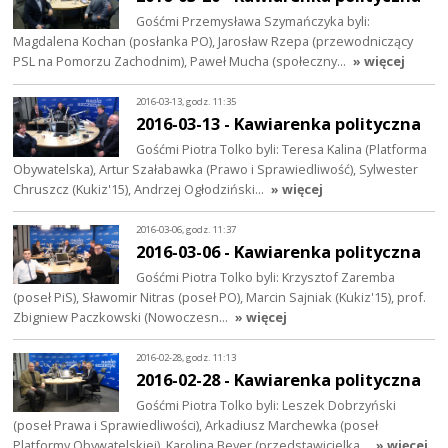
Gośćmi Przemysława Szymańczyka byli:
Magdalena Kochan (posłanka PO), Jarosław Rzepa (przewodniczący
PSL na Pomorzu Zachodnim), Paweł Mucha (społeczny…
» więcej
2016-03-13, godz. 11:35
2016-03-13 - Kawiarenka polityczna
Gośćmi Piotra Tolko byli: Teresa Kalina (Platforma
Obywatelska), Artur Szałabawka (Prawo i Sprawiedliwość), Sylwester
Chruszcz (Kukiz'15), Andrzej Ogłodziński…
» więcej
2016-03-06, godz. 11:37
2016-03-06 - Kawiarenka polityczna
Gośćmi Piotra Tolko byli: Krzysztof Zaremba
(poseł PiS), Sławomir Nitras (poseł PO), Marcin Sajniak (Kukiz'15), prof.
Zbigniew Paczkowski (Nowoczesn…
» więcej
2016-02-28, godz. 11:13
2016-02-28 - Kawiarenka polityczna
Gośćmi Piotra Tolko byli: Leszek Dobrzyński
(poseł Prawa i Sprawiedliwości), Arkadiusz Marchewka (poseł
Platformy Obywatelskiej), Karolina Beyer (przedstawicielka…
» więcej