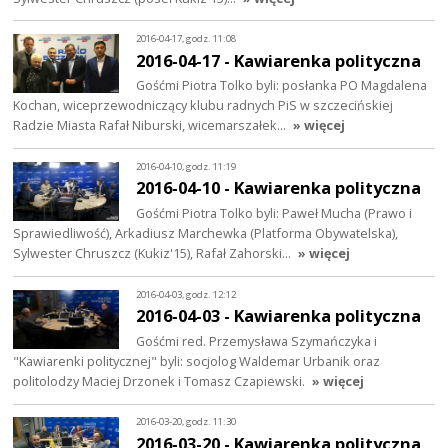
2016-04-17, godz. 11:08
2016-04-17 - Kawiarenka polityczna
Gośćmi Piotra Tolko byli: posłanka PO Magdalena
Kochan, wiceprzewodniczący klubu radnych PiS w szczecińskiej
Radzie Miasta Rafał Niburski, wicemarszałek…
» więcej
2016-04-10, godz. 11:19
2016-04-10 - Kawiarenka polityczna
Gośćmi Piotra Tolko byli: Paweł Mucha (Prawo i
Sprawiedliwość), Arkadiusz Marchewka (Platforma Obywatelska),
Sylwester Chruszcz (Kukiz'15), Rafał Zahorski…
» więcej
2016-04-03, godz. 12:12
2016-04-03 - Kawiarenka polityczna
Gośćmi red. Przemysława Szymańczyka i
"Kawiarenki politycznej" byli: socjolog Waldemar Urbanik oraz
politolodzy Maciej Drzonek i Tomasz Czapiewski.
» więcej
2016-03-20, godz. 11:30
2016-03-20 - Kawiarenka polityczna