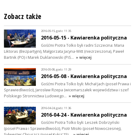
Zobacz także
2016-05-15, godz. 11:35
2016-05-15 - Kawiarenka polityczna
Gośćmi Piotra Tolko byli radni Szczecina: Maria
Liktoras (Bezpartyjni), Małgorzata Jacyna-Witt (niezrzeszona), Paweł
Bartnik (PO) i Marek Duklanowski (PiS…
» więcej
2016-05-08, godz. 11:29
2016-05-08 - Kawiarenka polityczna
Gośćmi Piotra Tolko byli: Michał Jach (poseł Prawa i
Sprawiedliwości), Jarosław Rzepa (wicemarszałek województwa i szef
Polskiego Stronnictwa Ludowego…
» więcej
2016-04-24, godz. 11:36
2016-04-24 - Kawiarenka polityczna
Gośćmi Piotra Tolko byli: Leszek Dobrzyński
(poseł Prawa i Sprawiedliwości), Piotr Misiło (poseł Nowoczesnej),
Sylwester Chruszcz (poseł Kukiz'15)…
» więcej