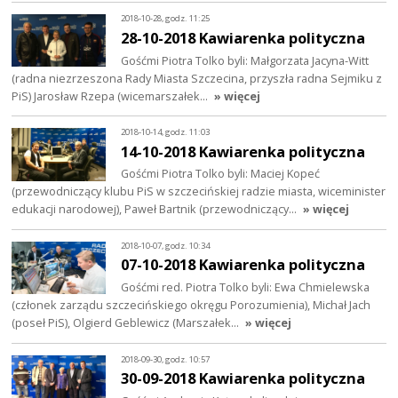
2018-10-28, godz. 11:25
28-10-2018 Kawiarenka polityczna
Gośćmi Piotra Tolko byli: Małgorzata Jacyna-Witt
(radna niezrzeszona Rady Miasta Szczecina, przyszła radna Sejmiku z
PiS) Jarosław Rzepa (wicemarszałek…
» więcej
2018-10-14, godz. 11:03
14-10-2018 Kawiarenka polityczna
Gośćmi Piotra Tolko byli: Maciej Kopeć
(przewodniczący klubu PiS w szczecińskiej radzie miasta, wiceminister
edukacji narodowej), Paweł Bartnik (przewodniczący…
» więcej
2018-10-07, godz. 10:34
07-10-2018 Kawiarenka polityczna
Gośćmi red. Piotra Tolko byli: Ewa Chmielewska
(członek zarządu szczecińskiego okręgu Porozumienia), Michał Jach
(poseł PiS), Olgierd Geblewicz (Marszałek…
» więcej
2018-09-30, godz. 10:57
30-09-2018 Kawiarenka polityczna