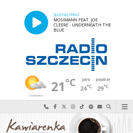
SŁUCHAJ TERAZ
MOSIMANN FEAT. JOE
CLEERE - UNDERNEATH THE
BLUE
°C
jutro
pojutrze
21
°C
°C
24
29
Najlepiej po prostu do nas zadzwoń
Odwiedź nas na Facebook-u
Odwiedź nas na X
Odwiedź nas na Instagram-ie
Odwiedź nas na TikTok-u
Szukaj nas na Spotify
Wyślij do nas w
Szukaj