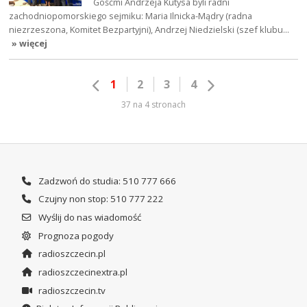
Gośćmi Andrzeja Kutysa byli radni
zachodniopomorskiego sejmiku: Maria Ilnicka-Mądry (radna
niezrzeszona, Komitet Bezpartyjni), Andrzej Niedzielski (szef klubu…
» więcej
1
2
3
4
37 na 4 stronach
Zadzwoń do studia: 510 777 666
Czujny non stop: 510 777 222
Wyślij do nas wiadomość
Prognoza pogody
radioszczecin.pl
radioszczecinextra.pl
radioszczecin.tv