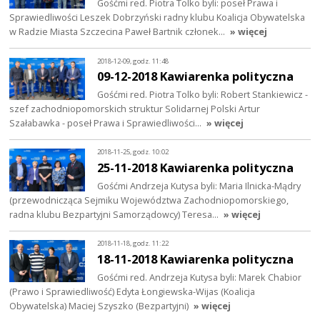
Gośćmi red. Piotra Tolko byli: poseł Prawa i
Sprawiedliwości Leszek Dobrzyński radny klubu Koalicja Obywatelska
w Radzie Miasta Szczecina Paweł Bartnik członek…
» więcej
2018-12-09, godz. 11:48
09-12-2018 Kawiarenka polityczna
Gośćmi red. Piotra Tolko byli: Robert Stankiewicz -
szef zachodniopomorskich struktur Solidarnej Polski Artur
Szałabawka - poseł Prawa i Sprawiedliwości…
» więcej
2018-11-25, godz. 10:02
25-11-2018 Kawiarenka polityczna
Gośćmi Andrzeja Kutysa byli: Maria Ilnicka-Mądry
(przewodnicząca Sejmiku Województwa Zachodniopomorskiego,
radna klubu Bezpartyjni Samorządowcy) Teresa…
» więcej
2018-11-18, godz. 11:22
18-11-2018 Kawiarenka polityczna
Gośćmi red. Andrzeja Kutysa byli: Marek Chabior
(Prawo i Sprawiedliwość) Edyta Łongiewska-Wijas (Koalicja
Obywatelska) Maciej Szyszko (Bezpartyjni)
» więcej