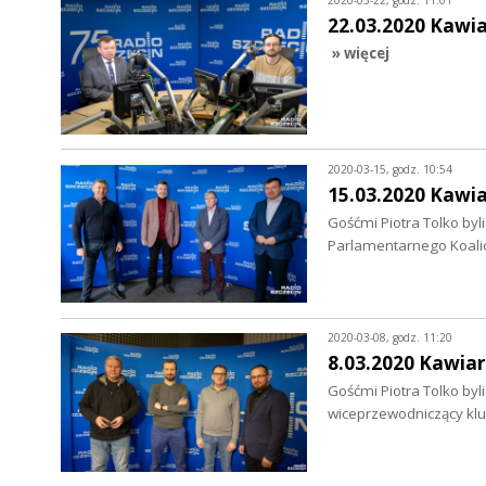
2020-03-22, godz. 11:01
22.03.2020 Kawi
» więcej
2020-03-15, godz. 10:54
15.03.2020 Kawi
Gośćmi Piotra Tolko byli
Parlamentarnego Koalic
2020-03-08, godz. 11:20
8.03.2020 Kawiar
Gośćmi Piotra Tolko byl
wiceprzewodniczący kl