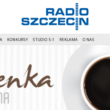
A
KONKURSY
STUDIO S-1
REKLAMA
O NAS