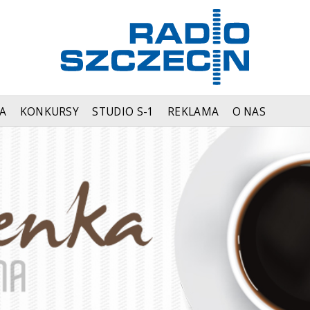
A
KONKURSY
STUDIO S-1
REKLAMA
O NAS