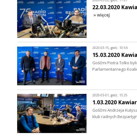
2020-03-22, godz. 11:01
22.03.2020 Kawi
» więcej
2020-03-15, godz. 10:54
15.03.2020 Kawi
Gośćmi Piotra Tolko byli
Parlamentarnego Koalic
2020-03-01, godz. 15:25
1.03.2020 Kawiar
Gośćmi Andrzeja Kutysa 
klub radnych Bezpartyjn