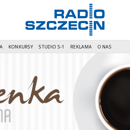
A
KONKURSY
STUDIO S-1
REKLAMA
O NAS