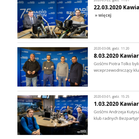
2020-03-22, godz. 11:01
22.03.2020 Kawi
» więcej
2020-03-08, godz. 11:20
8.03.2020 Kawiar
Gośćmi Piotra Tolko byl
wiceprzewodniczący kl
2020-03-01, godz. 15:25
1.03.2020 Kawiar
Gośćmi Andrzeja Kutysa 
klub radnych Bezpartyjn