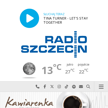
SŁUCHAJ TERAZ
TINA TURNER - LET'S STAY
TOGETHER
°C
jutro
pojutrze
13
°C
°C
27
22
Najlepiej po prostu do nas zadzwoń
Odwiedź nas na Facebook-u
Odwiedź nas na X
Odwiedź nas na Instagram-ie
Odwiedź nas na TikTok-u
Szukaj nas na Spotify
Wyślij do nas w
Szukaj