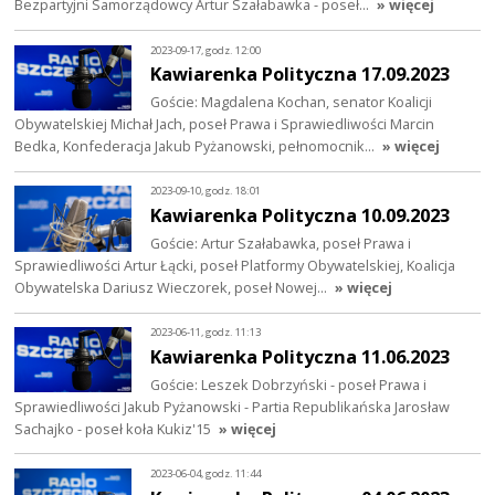
Bezpartyjni Samorządowcy Artur Szałabawka - poseł…
» więcej
2023-09-17, godz. 12:00
Kawiarenka Polityczna 17.09.2023
Goście: Magdalena Kochan, senator Koalicji
Obywatelskiej Michał Jach, poseł Prawa i Sprawiedliwości Marcin
Bedka, Konfederacja Jakub Pyżanowski, pełnomocnik…
» więcej
2023-09-10, godz. 18:01
Kawiarenka Polityczna 10.09.2023
Goście: Artur Szałabawka, poseł Prawa i
Sprawiedliwości Artur Łącki, poseł Platformy Obywatelskiej, Koalicja
Obywatelska Dariusz Wieczorek, poseł Nowej…
» więcej
2023-06-11, godz. 11:13
Kawiarenka Polityczna 11.06.2023
Goście: Leszek Dobrzyński - poseł Prawa i
Sprawiedliwości Jakub Pyżanowski - Partia Republikańska Jarosław
Sachajko - poseł koła Kukiz'15
» więcej
2023-06-04, godz. 11:44