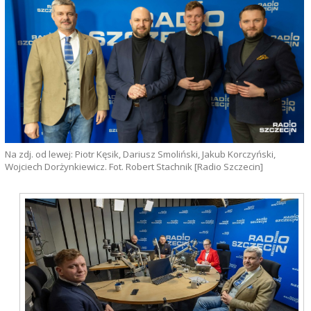
Na zdj. od lewej: Piotr Kęsik, Dariusz Smoliński, Jakub Korczyński,
Wojciech Dorżynkiewicz. Fot. Robert Stachnik [Radio Szczecin]