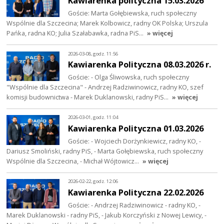
Kawiarenka polityczna 15.03.2026
Goście: Marta Gołębiewska, ruch społeczny
Wspólnie dla Szczecina; Marek Kolbowicz, radny OK Polska; Urszula
Pańka, radna KO; Julia Szałabawka, radna PiS…
» więcej
2026-03-08, godz. 11:56
Kawiarenka Polityczna 08.03.2026 r.
Goście: - Olga Śliwowska, ruch społeczny
"Wspólnie dla Szczecina" - Andrzej Radziwinowicz, radny KO, szef
komisji budownictwa - Marek Duklanowski, radny PiS…
» więcej
2026-03-01, godz. 11:04
Kawiarenka Polityczna 01.03.2026
Goście: - Wojciech Dorżynkiewicz, radny KO, -
Dariusz Smoliński, radny PiS, - Marta Gołębiewska, ruch społeczny
Wspólnie dla Szczecina, - Michał Wójtowicz…
» więcej
2026-02-22, godz. 12:06
Kawiarenka Polityczna 22.02.2026
Goście: - Andrzej Radziwinowicz - radny KO, -
Marek Duklanowski - radny PiS, - Jakub Korczyński z Nowej Lewicy, -