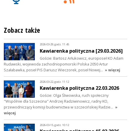
Zobacz także
2026-03-29, godz. 11:45
Kawiarenka polityczna [29.03.2026]
Goście: Bartosz Arłukowicz, europoseł KO Adam
Rudawski, wojewoda zachodniopomorski Polska 2050 Artur
Szałabawka, poseł PiS Dariusz Wieczorek, poseł Nowej…
» więcej
2026-03-22, godz. 11:12
Kawiarenka polityczna 22.03.2026
Goście: Olga Śliwowska, ruch społeczny
"Wspólnie dla Szczecina" Andrzej Radziwinowicz, radny KO,
przewodniczący komisji budownictwa w szczecińskiej Radzie…
»
więcej
2026-03-15, godz. 10:12