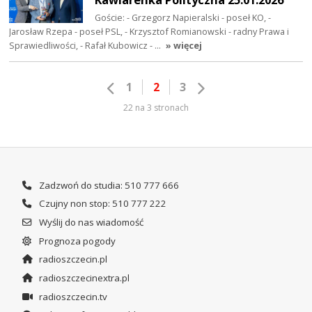
Goście: - Grzegorz Napieralski - poseł KO, -
Jarosław Rzepa - poseł PSL, - Krzysztof Romianowski - radny Prawa i
Sprawiedliwości, - Rafał Kubowicz - …
» więcej
1
2
3
22 na 3 stronach
Zadzwoń do studia: 510 777 666
Czujny non stop: 510 777 222
Wyślij do nas wiadomość
Prognoza pogody
radioszczecin.pl
radioszczecinextra.pl
radioszczecin.tv