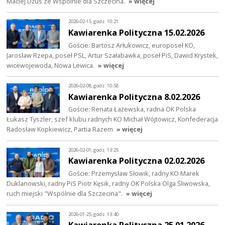
Maciej Dżus ze Wspólnie dla Szczecina.
» więcej
2026-02-15, godz. 10:21
Kawiarenka Polityczna 15.02.2026
Goście: Bartosz Arłukowicz, europoseł KO,
Jarosław Rzepa, poseł PSL, Artur Szałabawka, poseł PiS, Dawid Krystek,
wicewojewoda, Nowa Lewica.
» więcej
2026-02-08, godz. 10:58
Kawiarenka Polityczna 8.02.2026
Goście: Renata Łażewska, radna OK Polska
Łukasz Tyszler, szef klubu radnych KO Michał Wójtowicz, Konfederacja
Radosław Kopkiewicz, Partia Razem
» więcej
2026-02-01, godz. 13:25
Kawiarenka Polityczna 02.02.2026
Goście: Przemysław Słowik, radny KO Marek
Duklanowski, radny PiS Piotr Kęsik, radny OK Polska Olga Śliwowska,
ruch miejski "Wspólnie dla Szczecina".
» więcej
2026-01-25, godz. 13:40
Kawiarenka Polityczna 25.01.2026