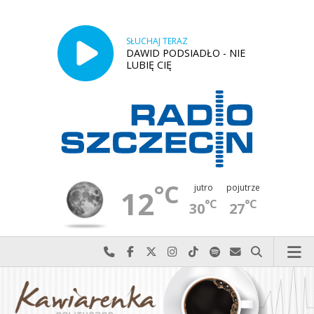
SŁUCHAJ TERAZ
DAWID PODSIADŁO - NIE
LUBIĘ CIĘ
°C
jutro
pojutrze
12
°C
°C
30
27
Najlepiej po prostu do nas zadzwoń
Odwiedź nas na Facebook-u
Odwiedź nas na X
Odwiedź nas na Instagram-ie
Odwiedź nas na TikTok-u
Szukaj nas na Spotify
Wyślij do nas w
Szukaj