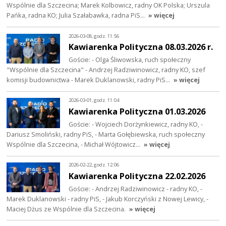
Wspólnie dla Szczecina; Marek Kolbowicz, radny OK Polska; Urszula
Pańka, radna KO; Julia Szałabawka, radna PiS…
» więcej
2026-03-08, godz. 11:56
Kawiarenka Polityczna 08.03.2026 r.
Goście: - Olga Śliwowska, ruch społeczny
"Wspólnie dla Szczecina" - Andrzej Radziwinowicz, radny KO, szef
komisji budownictwa - Marek Duklanowski, radny PiS…
» więcej
2026-03-01, godz. 11:04
Kawiarenka Polityczna 01.03.2026
Goście: - Wojciech Dorżynkiewicz, radny KO, -
Dariusz Smoliński, radny PiS, - Marta Gołębiewska, ruch społeczny
Wspólnie dla Szczecina, - Michał Wójtowicz…
» więcej
2026-02-22, godz. 12:06
Kawiarenka Polityczna 22.02.2026
Goście: - Andrzej Radziwinowicz - radny KO, -
Marek Duklanowski - radny PiS, - Jakub Korczyński z Nowej Lewicy, -
Maciej Dżus ze Wspólnie dla Szczecina.
» więcej