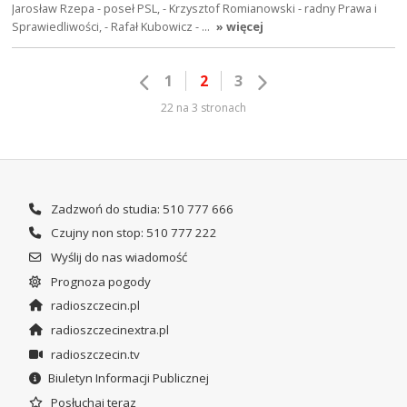
Jarosław Rzepa - poseł PSL, - Krzysztof Romianowski - radny Prawa i
Sprawiedliwości, - Rafał Kubowicz - …
» więcej
1
2
3
22 na 3 stronach
Zadzwoń do studia: 510 777 666
Czujny non stop: 510 777 222
Wyślij do nas wiadomość
Prognoza pogody
radioszczecin.pl
radioszczecinextra.pl
radioszczecin.tv
Biuletyn Informacji Publicznej
Posłuchaj teraz