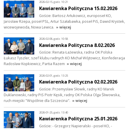
2026-02-15, godz. 10:21
Kawiarenka Polityczna 15.02.2026
Goście: Bartosz Arłukowicz, europoseł KO,
Jarosław Rzepa, poseł PSL, Artur Szałabawka, poseł PiS, Dawid Krystek,
wicewojewoda, Nowa Lewica.
» więcej
2026-02-08, godz. 10:58
Kawiarenka Polityczna 8.02.2026
Goście: Renata Łażewska, radna OK Polska
Łukasz Tyszler, szef klubu radnych KO Michał Wójtowicz, Konfederacja
Radosław Kopkiewicz, Partia Razem
» więcej
2026-02-01, godz. 13:25
Kawiarenka Polityczna 02.02.2026
Goście: Przemysław Słowik, radny KO Marek
Duklanowski, radny PiS Piotr Kęsik, radny OK Polska Olga Śliwowska,
ruch miejski "Wspólnie dla Szczecina".
» więcej
2026-01-25, godz. 13:40
Kawiarenka Polityczna 25.01.2026
Goście: - Grzegorz Napieralski - poseł KO, -