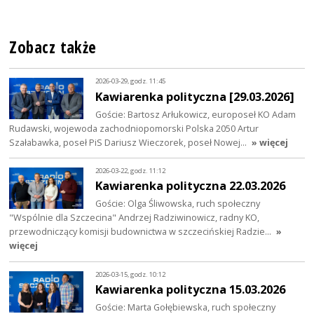
Zobacz także
2026-03-29, godz. 11:45
Kawiarenka polityczna [29.03.2026]
Goście: Bartosz Arłukowicz, europoseł KO Adam
Rudawski, wojewoda zachodniopomorski Polska 2050 Artur
Szałabawka, poseł PiS Dariusz Wieczorek, poseł Nowej…
» więcej
2026-03-22, godz. 11:12
Kawiarenka polityczna 22.03.2026
Goście: Olga Śliwowska, ruch społeczny
"Wspólnie dla Szczecina" Andrzej Radziwinowicz, radny KO,
przewodniczący komisji budownictwa w szczecińskiej Radzie…
»
więcej
2026-03-15, godz. 10:12
Kawiarenka polityczna 15.03.2026
Goście: Marta Gołębiewska, ruch społeczny