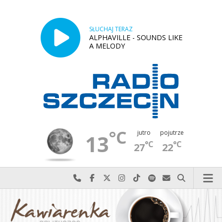
SŁUCHAJ TERAZ
ALPHAVILLE - SOUNDS LIKE
A MELODY
°C
jutro
pojutrze
13
°C
°C
27
22
Najlepiej po prostu do nas zadzwoń
Odwiedź nas na Facebook-u
Odwiedź nas na X
Odwiedź nas na Instagram-ie
Odwiedź nas na TikTok-u
Szukaj nas na Spotify
Wyślij do nas w
Szukaj