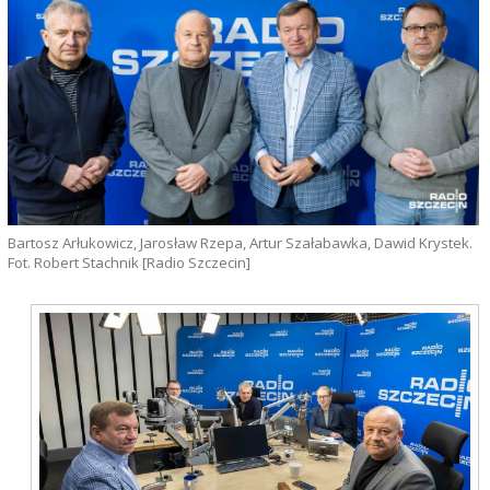
Bartosz Arłukowicz, Jarosław Rzepa, Artur Szałabawka, Dawid Krystek.
Fot. Robert Stachnik [Radio Szczecin]