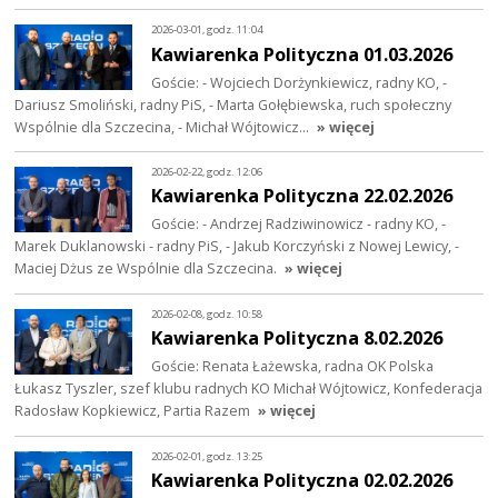
2026-03-01, godz. 11:04
Kawiarenka Polityczna 01.03.2026
Goście: - Wojciech Dorżynkiewicz, radny KO, -
Dariusz Smoliński, radny PiS, - Marta Gołębiewska, ruch społeczny
Wspólnie dla Szczecina, - Michał Wójtowicz…
» więcej
2026-02-22, godz. 12:06
Kawiarenka Polityczna 22.02.2026
Goście: - Andrzej Radziwinowicz - radny KO, -
Marek Duklanowski - radny PiS, - Jakub Korczyński z Nowej Lewicy, -
Maciej Dżus ze Wspólnie dla Szczecina.
» więcej
2026-02-08, godz. 10:58
Kawiarenka Polityczna 8.02.2026
Goście: Renata Łażewska, radna OK Polska
Łukasz Tyszler, szef klubu radnych KO Michał Wójtowicz, Konfederacja
Radosław Kopkiewicz, Partia Razem
» więcej
2026-02-01, godz. 13:25
Kawiarenka Polityczna 02.02.2026