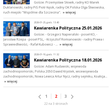
Goście: Przemysław Słowik, radny KO Marek
Duklanowski, radny PiS Piotr Kęsik, radny OK Polska Olga Śliwowska,
ruch miejski "Wspólnie dla Szczecina".
» więcej
2026-01-25, godz. 13:40
Kawiarenka Polityczna 25.01.2026
Goście: - Grzegorz Napieralski - poseł KO, -
Jarosław Rzepa - poseł PSL, - Krzysztof Romianowski - radny Prawa i
Sprawiedliwości, - Rafał Kubowicz - …
» więcej
2026-01-18, godz. 11:32
Kawiarenka Polityczna 18.01.2026
Goście: Adam Rudawski, wojewoda
zachodniopomorski, Polska 2050 Dawid Krystek, wicewojewoda
zachodniopomorski, Nowa Lewica Artur Nycz, radny sejmiku, Koalicja…
» więcej
1
2
3
22 na 3 stronach