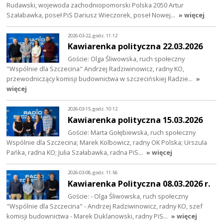
Rudawski, wojewoda zachodniopomorski Polska 2050 Artur
Szałabawka, poseł PiS Dariusz Wieczorek, poseł Nowej…
» więcej
2026-03-22, godz. 11:12
Kawiarenka polityczna 22.03.2026
Goście: Olga Śliwowska, ruch społeczny
"Wspólnie dla Szczecina" Andrzej Radziwinowicz, radny KO,
przewodniczący komisji budownictwa w szczecińskiej Radzie…
»
więcej
2026-03-15, godz. 10:12
Kawiarenka polityczna 15.03.2026
Goście: Marta Gołębiewska, ruch społeczny
Wspólnie dla Szczecina; Marek Kolbowicz, radny OK Polska; Urszula
Pańka, radna KO; Julia Szałabawka, radna PiS…
» więcej
2026-03-08, godz. 11:56
Kawiarenka Polityczna 08.03.2026 r.
Goście: - Olga Śliwowska, ruch społeczny
"Wspólnie dla Szczecina" - Andrzej Radziwinowicz, radny KO, szef
komisji budownictwa - Marek Duklanowski, radny PiS…
» więcej