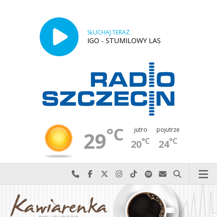
SŁUCHAJ TERAZ
IGO - STUMILOWY LAS
°C
jutro
pojutrze
29
°C
°C
20
24
Najlepiej po prostu do nas zadzwoń
Odwiedź nas na Facebook-u
Odwiedź nas na X
Odwiedź nas na Instagram-ie
Odwiedź nas na TikTok-u
Szukaj nas na Spotify
Wyślij do nas w
Szukaj