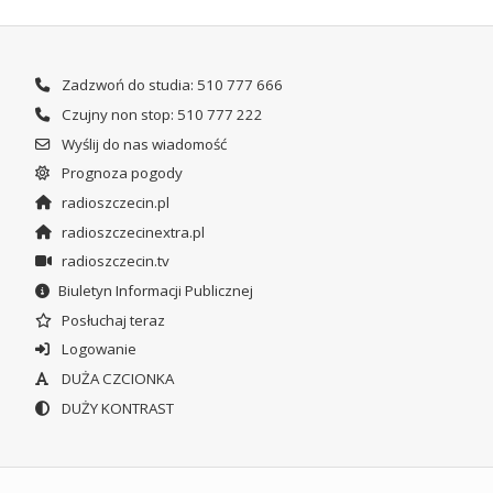
Zadzwoń do studia: 510 777 666
Czujny non stop: 510 777 222
Wyślij do nas wiadomość
Prognoza pogody
radioszczecin.pl
radioszczecinextra.pl
radioszczecin.tv
Biuletyn Informacji Publicznej
Posłuchaj teraz
Logowanie
DUŻA CZCIONKA
DUŻY KONTRAST