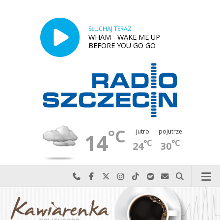
SŁUCHAJ TERAZ
WHAM - WAKE ME UP
BEFORE YOU GO GO
°C
jutro
pojutrze
14
°C
°C
24
30
Najlepiej po prostu do nas zadzwoń
Odwiedź nas na Facebook-u
Odwiedź nas na X
Odwiedź nas na Instagram-ie
Odwiedź nas na TikTok-u
Szukaj nas na Spotify
Wyślij do nas w
Szukaj