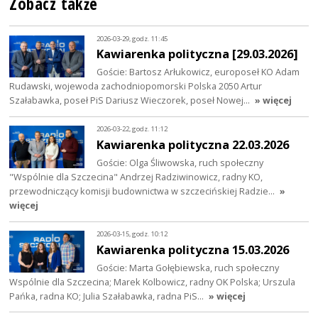
Zobacz także
2026-03-29, godz. 11:45
Kawiarenka polityczna [29.03.2026]
Goście: Bartosz Arłukowicz, europoseł KO Adam
Rudawski, wojewoda zachodniopomorski Polska 2050 Artur
Szałabawka, poseł PiS Dariusz Wieczorek, poseł Nowej…
» więcej
2026-03-22, godz. 11:12
Kawiarenka polityczna 22.03.2026
Goście: Olga Śliwowska, ruch społeczny
"Wspólnie dla Szczecina" Andrzej Radziwinowicz, radny KO,
przewodniczący komisji budownictwa w szczecińskiej Radzie…
»
więcej
2026-03-15, godz. 10:12
Kawiarenka polityczna 15.03.2026
Goście: Marta Gołębiewska, ruch społeczny
Wspólnie dla Szczecina; Marek Kolbowicz, radny OK Polska; Urszula
Pańka, radna KO; Julia Szałabawka, radna PiS…
» więcej