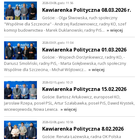
2026-03-08, godz. 11:56
Kawiarenka Polityczna 08.03.2026 r.
Goście: - Olga Śliwowska, ruch społeczny
"Wspólnie dla Szczecina" - Andrzej Radziwinowicz, radny KO, szef
komisji budownictwa - Marek Duklanowski, radny PiS…
» więcej
2026-03-01, godz. 11:04
Kawiarenka Polityczna 01.03.2026
Goście: - Wojciech Dorżynkiewicz, radny KO, -
Dariusz Smoliński, radny PiS, - Marta Gołębiewska, ruch społeczny
Wspólnie dla Szczecina, - Michał Wójtowicz…
» więcej
2026-02-15, godz. 10:21
Kawiarenka Polityczna 15.02.2026
Goście: Bartosz Arłukowicz, europoseł KO,
Jarosław Rzepa, poseł PSL, Artur Szałabawka, poseł PiS, Dawid Krystek,
wicewojewoda, Nowa Lewica.
» więcej
2026-02-08, godz. 10:58
Kawiarenka Polityczna 8.02.2026
Goście: Renata Łażewska, radna OK Polska