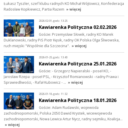
Łukasz Tyszler, szef klubu radnych KO Michał Wójtowicz, Konfederacja
Radosław Kopkiewicz, Partia Razem
» więcej
2026-02-01, godz. 13:25
Kawiarenka Polityczna 02.02.2026
Goście: Przemysław Słowik, radny KO Marek
Duklanowski, radny PiS Piotr Kęsik, radny OK Polska Olga Śliwowska,
ruch miejski "Wspólnie dla Szczecina".
» więcej
2026-01-25, godz. 13:40
Kawiarenka Polityczna 25.01.2026
Goście: - Grzegorz Napieralski - poseł KO, -
Jarosław Rzepa - poseł PSL, - Krzysztof Romianowski - radny Prawa i
Sprawiedliwości, - Rafał Kubowicz - …
» więcej
2026-01-18, godz. 11:32
Kawiarenka Polityczna 18.01.2026
Goście: Adam Rudawski, wojewoda
zachodniopomorski, Polska 2050 Dawid Krystek, wicewojewoda
zachodniopomorski, Nowa Lewica Artur Nycz, radny sejmiku, Koalicja…
» więcej