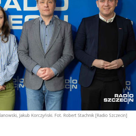
nowski, Jakub Korczyński. Fot. Robert Stachnik [Radio Szczecin]