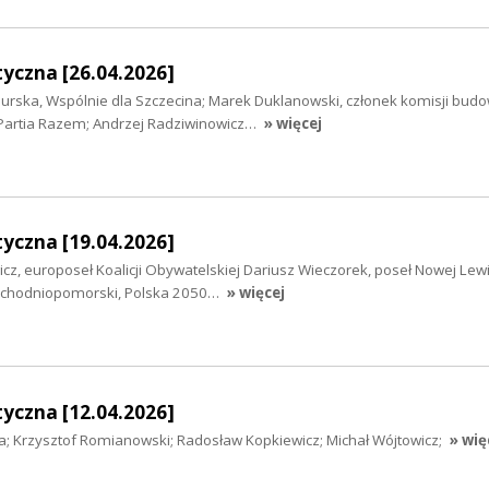
yczna [26.04.2026]
urska, Wspólnie dla Szczecina; Marek Duklanowski, członek komisji budo
, Partia Razem; Andrzej Radziwinowicz…
» więcej
yczna [19.04.2026]
icz, europoseł Koalicji Obywatelskiej Dariusz Wieczorek, poseł Nowej Le
achodniopomorski, Polska 2050…
» więcej
yczna [12.04.2026]
a; Krzysztof Romianowski; Radosław Kopkiewicz; Michał Wójtowicz;
» wię