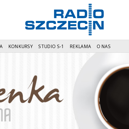
A
KONKURSY
STUDIO S-1
REKLAMA
O NAS