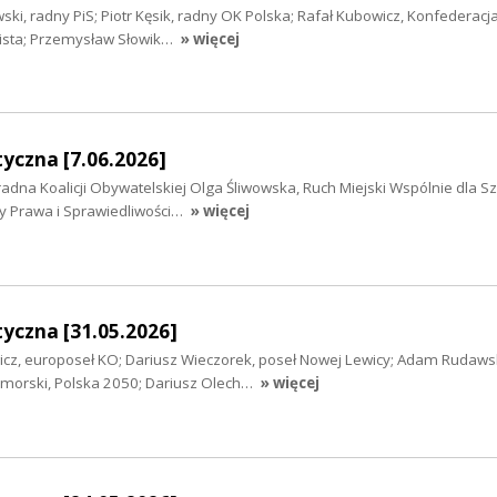
ki, radny PiS; Piotr Kęsik, radny OK Polska; Rafał Kubowicz, Konfederac
wista; Przemysław Słowik…
» więcej
yczna [7.06.2026]
radna Koalicji Obywatelskiej Olga Śliwowska, Ruch Miejski Wspólnie dla S
ny Prawa i Sprawiedliwości…
» więcej
yczna [31.05.2026]
wicz, europoseł KO; Dariusz Wieczorek, poseł Nowej Lewicy; Adam Rudawsk
orski, Polska 2050; Dariusz Olech…
» więcej