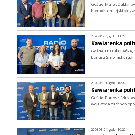
Goście: Marek Duklanows
Nieradka, miejski akty
2026-06-07, godz. 11:25
Kawiarenka polit
Goście: Urszula Pańka, 
Dariusz Smoliński, rad
2026-05-31, godz. 10:02
Kawiarenka polit
Goście: Bartosz Arłuko
wojewoda zachodniopom
2026-05-24, godz. 10:22