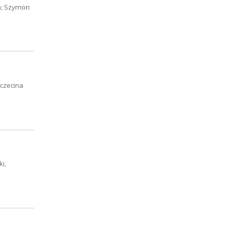
ja; Szymon
zczecina
i,