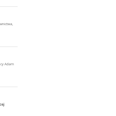
wnictwa,
wicy Adam
cej