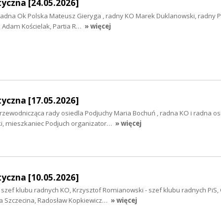
yczna [24.05.2026]
, radna Ok Polska Mateusz Gieryga , radny KO Marek Duklanowski, radny P
 Adam Kościelak, Partia R…
» więcej
yczna [17.05.2026]
rzewodnicząca rady osiedla Podjuchy Maria Bochuń , radna KO i radna os
i, mieszkaniec Podjuch organizator…
» więcej
yczna [10.05.2026]
- szef klubu radnych KO, Krzysztof Romianowski - szef klubu radnych PiS,
la Szczecina, Radosław Kopkiewicz…
» więcej