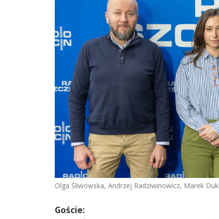
Olga Śliwowska, Andrzej Radziwinowicz, Marek Dukla
Goście: