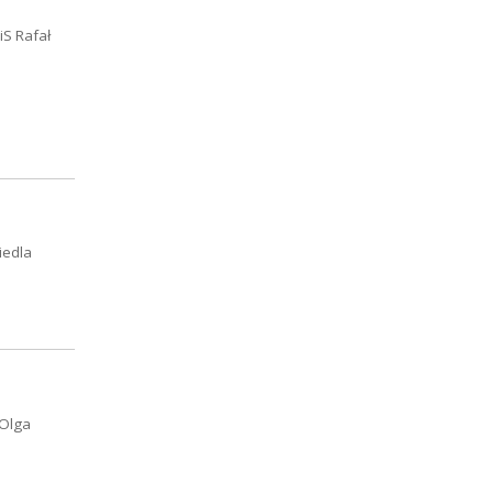
iS Rafał
iedla
 Olga