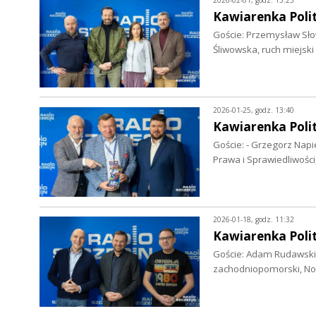
2026-02-01, godz. 13:25
Kawiarenka Poli
Goście: Przemysław Słow
Śliwowska, ruch miejski
2026-01-25, godz. 13:40
Kawiarenka Poli
Goście: - Grzegorz Napie
Prawa i Sprawiedliwości
2026-01-18, godz. 11:32
Kawiarenka Poli
Goście: Adam Rudawski
zachodniopomorski, Now