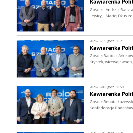
Kawiarenka Poli
Goście: - Andrzej Radzi
Lewicy, - Maciej Dżus z
2026-02-15, godz. 10:21
Kawiarenka Poli
Goście: Bartosz Arłukow
Krystek, wicewojewoda
2026-02-08, godz. 10:58
Kawiarenka Polit
Goście: Renata Łażewsk
Konfederacja Radosław