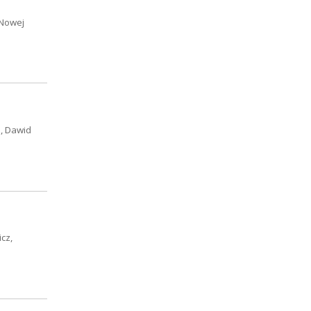
 Nowej
S, Dawid
cz,