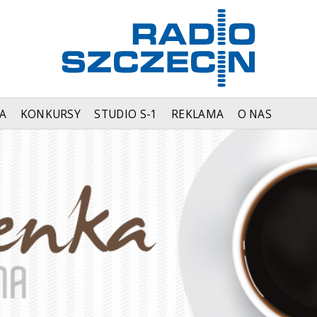
A
KONKURSY
STUDIO S-1
REKLAMA
O NAS