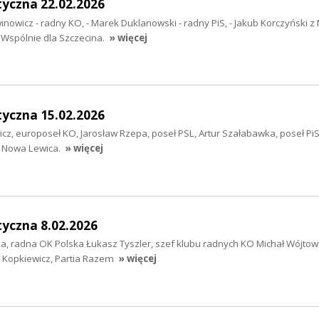
tyczna 22.02.2026
winowicz - radny KO, - Marek Duklanowski - radny PiS, - Jakub Korczyński z
e Wspólnie dla Szczecina.
» więcej
tyczna 15.02.2026
icz, europoseł KO, Jarosław Rzepa, poseł PSL, Artur Szałabawka, poseł Pi
, Nowa Lewica.
» więcej
yczna 8.02.2026
a, radna OK Polska Łukasz Tyszler, szef klubu radnych KO Michał Wójtowi
 Kopkiewicz, Partia Razem
» więcej