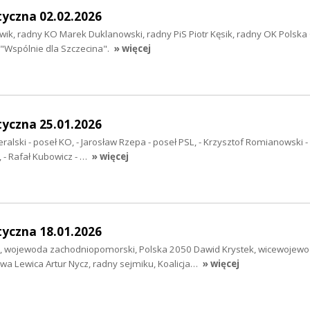
tyczna 02.02.2026
ik, radny KO Marek Duklanowski, radny PiS Piotr Kęsik, radny OK Polska
 "Wspólnie dla Szczecina".
» więcej
tyczna 25.01.2026
ralski - poseł KO, - Jarosław Rzepa - poseł PSL, - Krzysztof Romianowski -
, - Rafał Kubowicz - …
» więcej
tyczna 18.01.2026
, wojewoda zachodniopomorski, Polska 2050 Dawid Krystek, wicewojew
a Lewica Artur Nycz, radny sejmiku, Koalicja…
» więcej