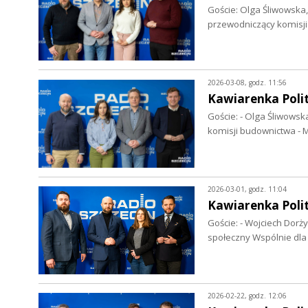
Goście: Olga Śliwowska,
przewodniczący komisji
2026-03-08, godz. 11:56
Kawiarenka Polit
Goście: - Olga Śliwowsk
komisji budownictwa - 
2026-03-01, godz. 11:04
Kawiarenka Poli
Goście: - Wojciech Dorży
społeczny Wspólnie dla
2026-02-22, godz. 12:06