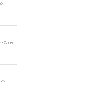
KO,
y KO, szef
ruch