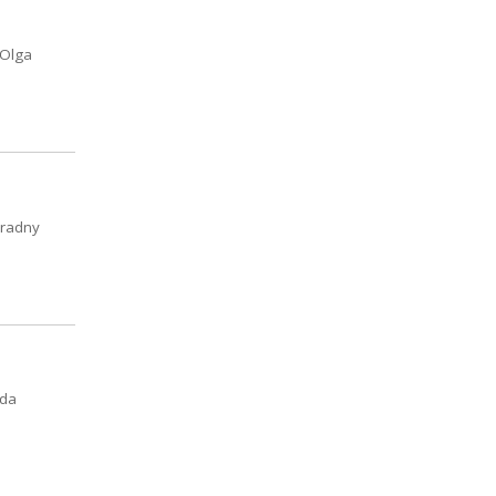
 Olga
 radny
oda