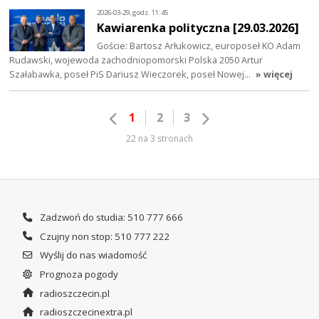
2026-03-29, godz. 11:45
Kawiarenka polityczna [29.03.2026]
Goście: Bartosz Arłukowicz, europoseł KO Adam
Rudawski, wojewoda zachodniopomorski Polska 2050 Artur
Szałabawka, poseł PiS Dariusz Wieczorek, poseł Nowej…
» więcej
1
2
3
22 na 3 stronach
Zadzwoń do studia: 510 777 666
Czujny non stop: 510 777 222
Wyślij do nas wiadomość
Prognoza pogody
radioszczecin.pl
radioszczecinextra.pl