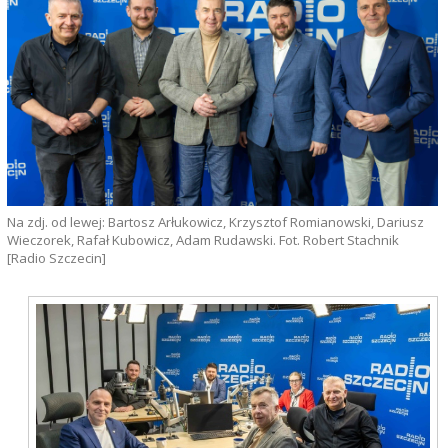
Na zdj. od lewej: Bartosz Arłukowicz, Krzysztof Romianowski, Dariusz
Wieczorek, Rafał Kubowicz, Adam Rudawski. Fot. Robert Stachnik
[Radio Szczecin]