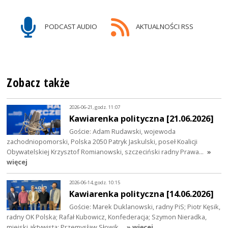
PODCAST AUDIO
AKTUALNOŚCI RSS
Zobacz także
2026-06-21, godz. 11:07
Kawiarenka polityczna [21.06.2026]
Goście: Adam Rudawski, wojewoda
zachodniopomorski, Polska 2050 Patryk Jaskulski, poseł Koalicji
Obywatelskiej Krzysztof Romianowski, szczeciński radny Prawa…
»
więcej
2026-06-14, godz. 10:15
Kawiarenka polityczna [14.06.2026]
Goście: Marek Duklanowski, radny PiS; Piotr Kęsik,
radny OK Polska; Rafał Kubowicz, Konfederacja; Szymon Nieradka,
miejski aktywista; Przemysław Słowik…
» więcej