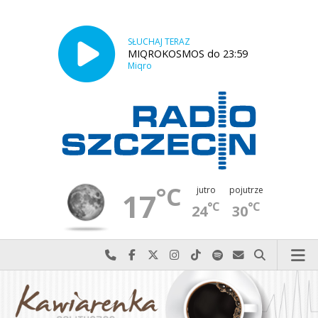
SŁUCHAJ TERAZ
MIQROKOSMOS do 23:59
Miqro
°C
jutro
pojutrze
17
°C
°C
24
30
Najlepiej po prostu do nas zadzwoń
Odwiedź nas na Facebook-u
Odwiedź nas na X
Odwiedź nas na Instagram-ie
Odwiedź nas na TikTok-u
Szukaj nas na Spotify
Wyślij do nas w
Szukaj