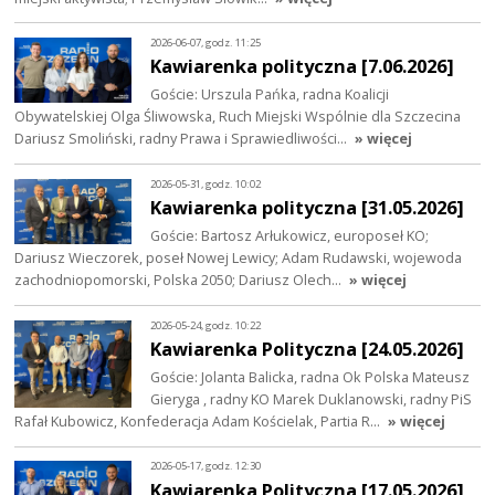
2026-06-07, godz. 11:25
Kawiarenka polityczna [7.06.2026]
Goście: Urszula Pańka, radna Koalicji
Obywatelskiej Olga Śliwowska, Ruch Miejski Wspólnie dla Szczecina
Dariusz Smoliński, radny Prawa i Sprawiedliwości…
» więcej
2026-05-31, godz. 10:02
Kawiarenka polityczna [31.05.2026]
Goście: Bartosz Arłukowicz, europoseł KO;
Dariusz Wieczorek, poseł Nowej Lewicy; Adam Rudawski, wojewoda
zachodniopomorski, Polska 2050; Dariusz Olech…
» więcej
2026-05-24, godz. 10:22
Kawiarenka Polityczna [24.05.2026]
Goście: Jolanta Balicka, radna Ok Polska Mateusz
Gieryga , radny KO Marek Duklanowski, radny PiS
Rafał Kubowicz, Konfederacja Adam Kościelak, Partia R…
» więcej
2026-05-17, godz. 12:30
Kawiarenka Polityczna [17.05.2026]