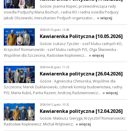
Goście: Joanna Kopeć, przewodnicząca rady
osiedla Podjuchy Maria Bochuń , radna KO i radna osiedla Podjucy
Jakub Olszewski, mieszkaniec Podjuch organizator…
» więcej
2026-05-10, godz. 12:49
Kawiarenka Polityczna [10.05.2026]
Goście: Łukasz Tyszler - szef klubu radnych KO,
Krzysztof Romianowski - szef klubu radnych PiS, Olga Śliwowska -
Wspólnie dla Szczecina, Radosław Kopkiewicz…
» więcej
2026-04-26, godz. 11:23
Kawiarenka polityczna [26.04.2026]
Goście : Agnieszka Chmurska, Wspólnie dla
Szczecina; Marek Duklanowski, członek komisji budownictwa, radny
PiS; Marta Kubiś, Partia Razem; Andrzej Radziwinowicz…
» więcej
2026-04-12, godz. 10:32
Kawiarenka polityczna [12.04.2026]
Goście: Mateusz Gieryga; Krzysztof Romianowski;
Radosław Kopkiewicz; Michał Wójtowicz;
» więcej