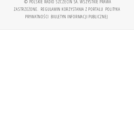
© POLSKIE RADIO SZCZECIN SA. WSZYSTKIE PRAWA
ZASTRZEŻONE.
REGULAMIN KORZYSTANIA Z PORTALU
POLITYKA
PRYWATNOŚCI
BIULETYN INFORMACJI PUBLICZNEJ