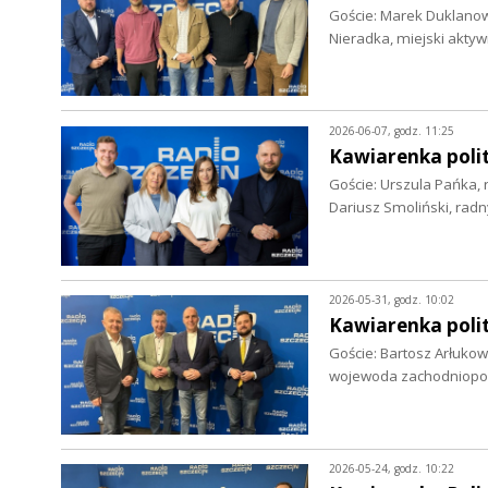
Goście: Marek Duklanows
Nieradka, miejski akty
2026-06-07, godz. 11:25
Kawiarenka polit
Goście: Urszula Pańka, 
Dariusz Smoliński, rad
2026-05-31, godz. 10:02
Kawiarenka polit
Goście: Bartosz Arłuko
wojewoda zachodniopom
2026-05-24, godz. 10:22