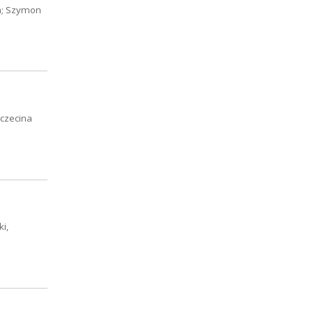
ja; Szymon
zczecina
i,