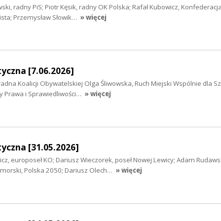
ki, radny PiS; Piotr Kęsik, radny OK Polska; Rafał Kubowicz, Konfederac
wista; Przemysław Słowik…
» więcej
yczna [7.06.2026]
radna Koalicji Obywatelskiej Olga Śliwowska, Ruch Miejski Wspólnie dla S
ny Prawa i Sprawiedliwości…
» więcej
yczna [31.05.2026]
wicz, europoseł KO; Dariusz Wieczorek, poseł Nowej Lewicy; Adam Rudawsk
orski, Polska 2050; Dariusz Olech…
» więcej