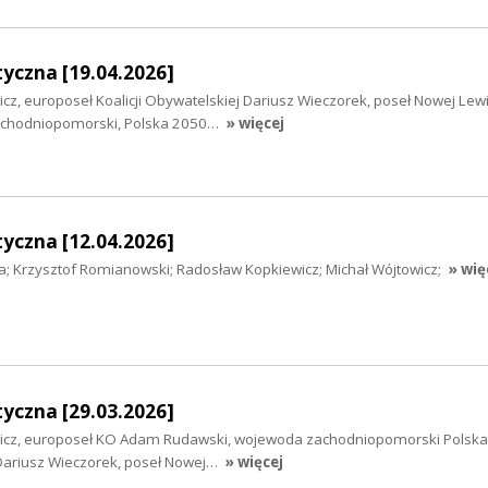
yczna [19.04.2026]
icz, europoseł Koalicji Obywatelskiej Dariusz Wieczorek, poseł Nowej Le
achodniopomorski, Polska 2050…
» więcej
yczna [12.04.2026]
a; Krzysztof Romianowski; Radosław Kopkiewicz; Michał Wójtowicz;
» wię
yczna [29.03.2026]
wicz, europoseł KO Adam Rudawski, wojewoda zachodniopomorski Polska
Dariusz Wieczorek, poseł Nowej…
» więcej