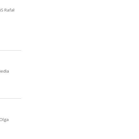
iS Rafał
iedla
 Olga