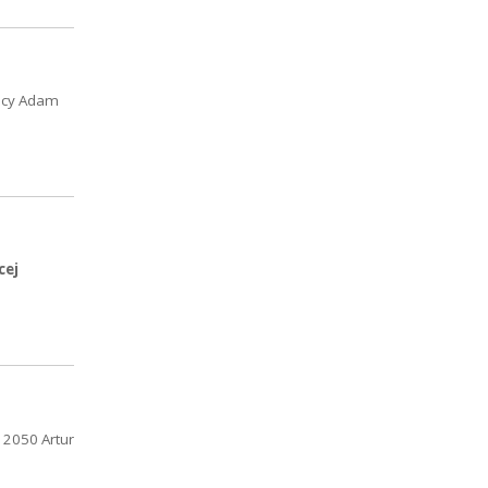
wicy Adam
cej
 2050 Artur