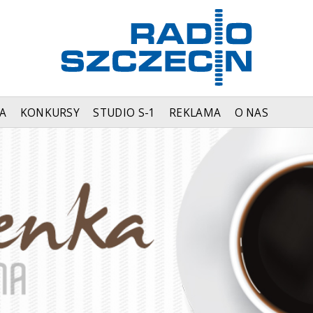
A
KONKURSY
STUDIO S-1
REKLAMA
O NAS