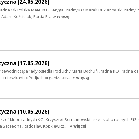
yczna [24.05.2026]
, radna Ok Polska Mateusz Gieryga , radny KO Marek Duklanowski, radny P
 Adam Kościelak, Partia R…
» więcej
yczna [17.05.2026]
rzewodnicząca rady osiedla Podjuchy Maria Bochuń , radna KO i radna os
i, mieszkaniec Podjuch organizator…
» więcej
yczna [10.05.2026]
- szef klubu radnych KO, Krzysztof Romianowski - szef klubu radnych PiS,
la Szczecina, Radosław Kopkiewicz…
» więcej