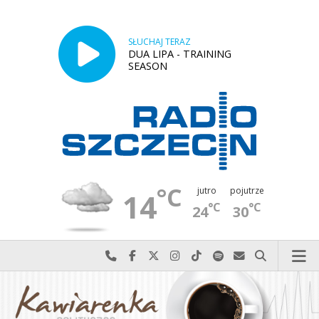
SŁUCHAJ TERAZ
DUA LIPA - TRAINING
SEASON
°C
jutro
pojutrze
14
°C
°C
24
30
Najlepiej po prostu do nas zadzwoń
Odwiedź nas na Facebook-u
Odwiedź nas na X
Odwiedź nas na Instagram-ie
Odwiedź nas na TikTok-u
Szukaj nas na Spotify
Wyślij do nas w
Szukaj