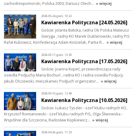
zachodniopomorski, Polska 2050; Dariusz Olech…
» więcej
2026-05-24, godz. 10:22
Kawiarenka Polityczna [24.05.2026]
Goście: Jolanta Balicka, radna Ok Polska Mateusz
Gieryga , radny KO Marek Duklanowski, radny PiS
Rafał Kubowicz, Konfederacja Adam Kościelak, Partia R…
» więcej
2026-05-17, godz. 12:30
Kawiarenka Polityczna [17.05.2026]
Goście: Joanna Kopeć, przewodnicząca rady
osiedla Podjuchy Maria Bochuń , radna KO i radna osiedla Podjucy
Jakub Olszewski, mieszkaniec Podjuch organizator…
» więcej
2026-05-10, godz. 12:49
Kawiarenka Polityczna [10.05.2026]
Goście: Łukasz Tyszler - szef klubu radnych KO,
Krzysztof Romianowski - szef klubu radnych PiS, Olga Śliwowska -
Wspólnie dla Szczecina, Radosław Kopkiewicz…
» więcej
2026-04-26, godz. 11:23