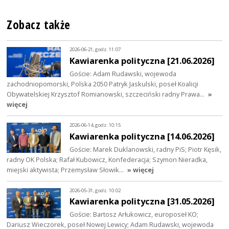
Zobacz także
2026-06-21, godz. 11:07
Kawiarenka polityczna [21.06.2026]
Goście: Adam Rudawski, wojewoda
zachodniopomorski, Polska 2050 Patryk Jaskulski, poseł Koalicji
Obywatelskiej Krzysztof Romianowski, szczeciński radny Prawa…
»
więcej
2026-06-14, godz. 10:15
Kawiarenka polityczna [14.06.2026]
Goście: Marek Duklanowski, radny PiS; Piotr Kęsik,
radny OK Polska; Rafał Kubowicz, Konfederacja; Szymon Nieradka,
miejski aktywista; Przemysław Słowik…
» więcej
2026-05-31, godz. 10:02
Kawiarenka polityczna [31.05.2026]
Goście: Bartosz Arłukowicz, europoseł KO;
Dariusz Wieczorek, poseł Nowej Lewicy; Adam Rudawski, wojewoda