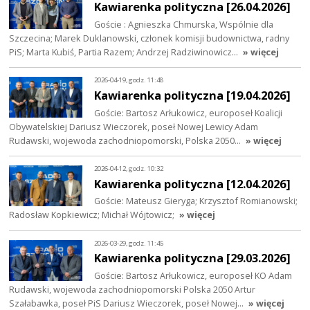
Kawiarenka polityczna [26.04.2026]
Goście : Agnieszka Chmurska, Wspólnie dla
Szczecina; Marek Duklanowski, członek komisji budownictwa, radny
PiS; Marta Kubiś, Partia Razem; Andrzej Radziwinowicz…
» więcej
2026-04-19, godz. 11:48
Kawiarenka polityczna [19.04.2026]
Goście: Bartosz Arłukowicz, europoseł Koalicji
Obywatelskiej Dariusz Wieczorek, poseł Nowej Lewicy Adam
Rudawski, wojewoda zachodniopomorski, Polska 2050…
» więcej
2026-04-12, godz. 10:32
Kawiarenka polityczna [12.04.2026]
Goście: Mateusz Gieryga; Krzysztof Romianowski;
Radosław Kopkiewicz; Michał Wójtowicz;
» więcej
2026-03-29, godz. 11:45
Kawiarenka polityczna [29.03.2026]
Goście: Bartosz Arłukowicz, europoseł KO Adam
Rudawski, wojewoda zachodniopomorski Polska 2050 Artur
Szałabawka, poseł PiS Dariusz Wieczorek, poseł Nowej…
» więcej