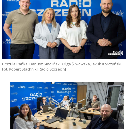
Urszula Pańka, Dariusz Smoliński, Olga Śliwowska, Jakub KorczyńskI.
Fot. Robert Stachnik [Radio Szczecin]