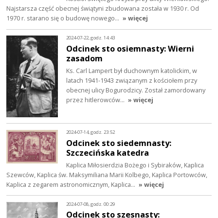
Najstarsza część obecnej świątyni zbudowana została w 1930 r. Od
1970 r. starano się o budowę nowego…
» więcej
2024-07-22, godz. 14:43
Odcinek sto osiemnasty: Wierni
zasadom
Ks. Carl Lampert był duchownym katolickim, w
latach 1941-1943 związanym z kościołem przy
obecnej ulicy Bogurodzicy. Został zamordowany
przez hitlerowców…
» więcej
2024-07-14, godz. 23:52
Odcinek sto siedemnasty:
Szczecińska katedra
Kaplica Miłosierdzia Bożego i Sybiraków, Kaplica
Szewców, Kaplica św. Maksymiliana Marii Kolbego, Kaplica Portowców,
Kaplica z zegarem astronomicznym, Kaplica…
» więcej
2024-07-08, godz. 00:29
Odcinek sto szesnasty: