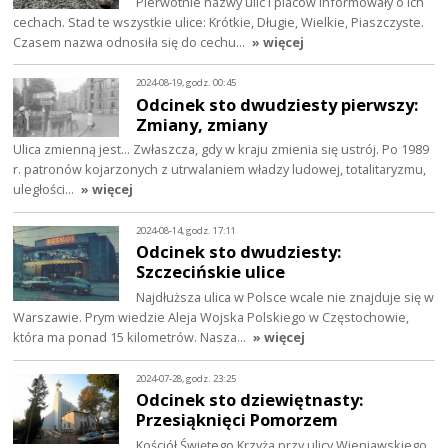
Pierwotnie nazwy ulic i placów informowały o ich
cechach. Stad te wszystkie ulice: Krótkie, Długie, Wielkie, Piaszczyste.
Czasem nazwa odnosiła się do cechu…
» więcej
2024-08-19, godz. 00:45
Odcinek sto dwudziesty pierwszy:
Zmiany, zmiany
Ulica zmienną jest… Zwłaszcza, gdy w kraju zmienia się ustrój. Po 1989
r. patronów kojarzonych z utrwalaniem władzy ludowej, totalitaryzmu,
uległości…
» więcej
2024-08-14, godz. 17:11
Odcinek sto dwudziesty:
Szczecińskie ulice
Najdłuższa ulica w Polsce wcale nie znajduje się w
Warszawie. Prym wiedzie Aleja Wojska Polskiego w Częstochowie,
która ma ponad 15 kilometrów. Nasza…
» więcej
2024-07-28, godz. 23:25
Odcinek sto dziewiętnasty:
Przesiąknięci Pomorzem
Kościół Świętego Krzyża przy ulicy Wieniawskiego.