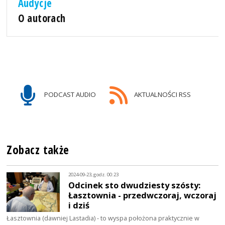
Audycje
O autorach
PODCAST AUDIO
AKTUALNOŚCI RSS
Zobacz także
2024-09-23, godz. 00:23
Odcinek sto dwudziesty szósty:
Łasztownia - przedwczoraj, wczoraj
i dziś
Łasztownia (dawniej Lastadia) - to wyspa położona praktycznie w