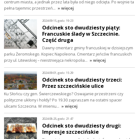
centrum miasta, a jednak przez lata była od niego odcięta. Po wojnie ta
pełna tajemnic przestrzeń…
» więcej
2024-09-15, godz. 19:23
Odcinek sto dwudziesty piąty:
Francuskie ślady w Szczecinie.
Część druga
Dawny cmentarz gminy francuskiej w dzisiejszym
parku Żeromskego. Kopiec Napoleona. Cmentarz jeńców francuskich
przy ul. Litewskiej – nieistniejąca nekropolia…
» więcej
2024-09-01, godz. 15:29
Odcinek sto dwudziesty trzeci:
Przez szczecińskie ulice
Ku Słońcu czy gen. Świerczewskiego? Oswajanie przestrzeni czy
polityczne ukłony i hołdy? Po 19.30 zapraszam na ostatni spacer
ulicami Szczecina. W imieniu…
» więcej
2024-08-25, godz. 21:47
Odcinek sto dwudziesty drugi:
Impresje szczecińskie