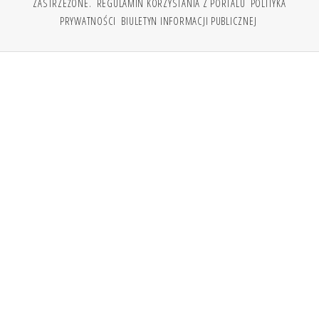
ZASTRZEŻONE.
REGULAMIN KORZYSTANIA Z PORTALU
POLITYKA
PRYWATNOŚCI
BIULETYN INFORMACJI PUBLICZNEJ