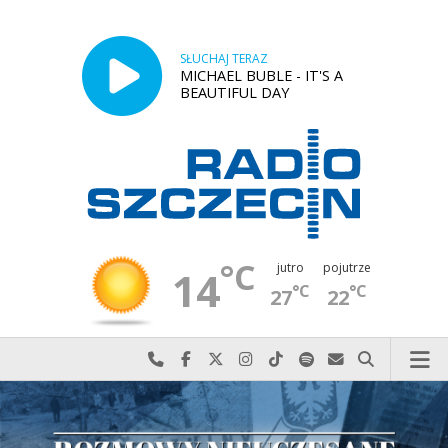
SŁUCHAJ TERAZ
MICHAEL BUBLE - IT'S A
BEAUTIFUL DAY
°C
jutro
pojutrze
14
°C
°C
27
22
Najlepiej po prostu do nas zadzwoń
Odwiedź nas na Facebook-u
Odwiedź nas na X
Odwiedź nas na Instagram-ie
Odwiedź nas na TikTok-u
Szukaj nas na Spotify
Wyślij do nas w
Szukaj