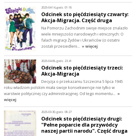
2025-04-14, godz. 01:18
Odcinek sto pięćdziesiąty czwarty:
Akcja-Migracja. Część druga
Na Pomorzu Zachodnim swoje miejsce znalazło
wiele mniejszości narodowych i etnicznych: O
falach migracji Żydów i Ukraińców (ci ostatni
zostali przesiedleni…
» więcej
2025-04-06, godz. 23:41
Odcinek sto pięćdziesiąty trzeci:
Akcja-Migracja
Decyzja o przekazaniu Szczecina 5 lipca 1945
roku władzom polskim miała swoje konsekwencje nie tylko w
warstwie politycznej czy administracyjnej. Od tego momentu…
»
więcej
2025-03-30, godz. 08:27
Odcinek sto pięćdziesiąty drugi:
"Pełne poparcie dla przywódcy
naszej partii narodu". Część druga