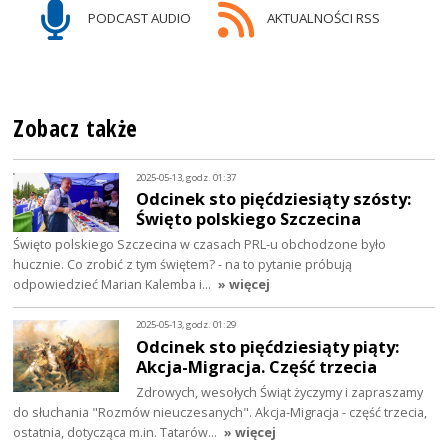
PODCAST AUDIO
AKTUALNOŚCI RSS
Zobacz także
2025-05-13, godz. 01:37
Odcinek sto pięćdziesiąty szósty:
Święto polskiego Szczecina
Święto polskiego Szczecina w czasach PRL-u obchodzone było
hucznie. Co zrobić z tym świętem? - na to pytanie próbują
odpowiedzieć Marian Kalemba i…
» więcej
2025-05-13, godz. 01:29
Odcinek sto pięćdziesiąty piąty:
Akcja-Migracja. Część trzecia
Zdrowych, wesołych Świąt życzymy i zapraszamy
do słuchania "Rozmów nieuczesanych". Akcja-Migracja - część trzecia,
ostatnia, dotycząca m.in. Tatarów…
» więcej