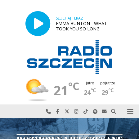
SŁUCHAJ TERAZ
EMMA BUNTON - WHAT
TOOK YOU SO LONG
°C
jutro
pojutrze
21
°C
°C
24
29
Najlepiej po prostu do nas zadzwoń
Odwiedź nas na Facebook-u
Odwiedź nas na X
Odwiedź nas na Instagram-ie
Odwiedź nas na TikTok-u
Szukaj nas na Spotify
Wyślij do nas w
Szukaj