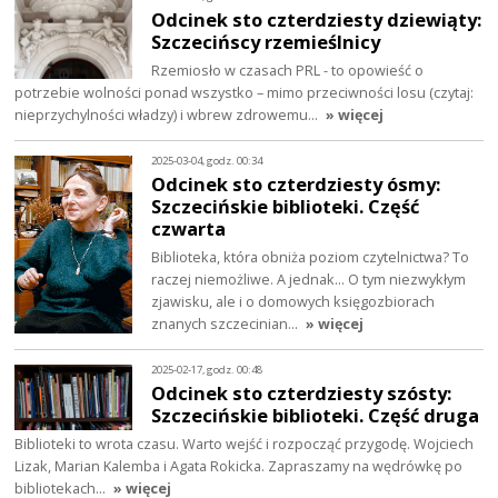
Odcinek sto czterdziesty dziewiąty:
Szczecińscy rzemieślnicy
Rzemiosło w czasach PRL - to opowieść o
potrzebie wolności ponad wszystko – mimo przeciwności losu (czytaj:
nieprzychylności władzy) i wbrew zdrowemu…
» więcej
2025-03-04, godz. 00:34
Odcinek sto czterdziesty ósmy:
Szczecińskie biblioteki. Część
czwarta
Biblioteka, która obniża poziom czytelnictwa? To
raczej niemożliwe. A jednak... O tym niezwykłym
zjawisku, ale i o domowych księgozbiorach
znanych szczecinian…
» więcej
2025-02-17, godz. 00:48
Odcinek sto czterdziesty szósty:
Szczecińskie biblioteki. Część druga
Biblioteki to wrota czasu. Warto wejść i rozpocząć przygodę. Wojciech
Lizak, Marian Kalemba i Agata Rokicka. Zapraszamy na wędrówkę po
bibliotekach…
» więcej