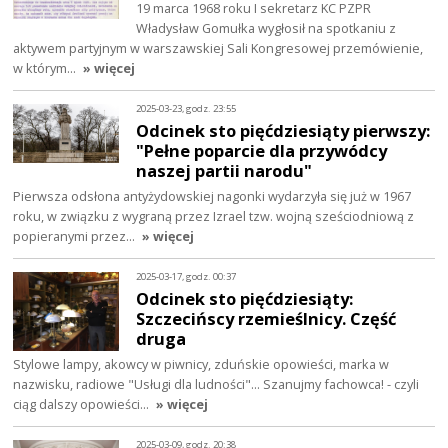
19 marca 1968 roku I sekretarz KC PZPR
Władysław Gomułka wygłosił na spotkaniu z
aktywem partyjnym w warszawskiej Sali Kongresowej przemówienie,
w którym…
» więcej
2025-03-23, godz. 23:55
Odcinek sto pięćdziesiąty pierwszy:
"Pełne poparcie dla przywódcy
naszej partii narodu"
Pierwsza odsłona antyżydowskiej nagonki wydarzyła się już w 1967
roku, w związku z wygraną przez Izrael tzw. wojną sześciodniową z
popieranymi przez…
» więcej
2025-03-17, godz. 00:37
Odcinek sto pięćdziesiąty:
Szczecińscy rzemieślnicy. Część
druga
Stylowe lampy, akowcy w piwnicy, zduńskie opowieści, marka w
nazwisku, radiowe "Usługi dla ludności"... Szanujmy fachowca! - czyli
ciąg dalszy opowieści…
» więcej
2025-03-09, godz. 20:38