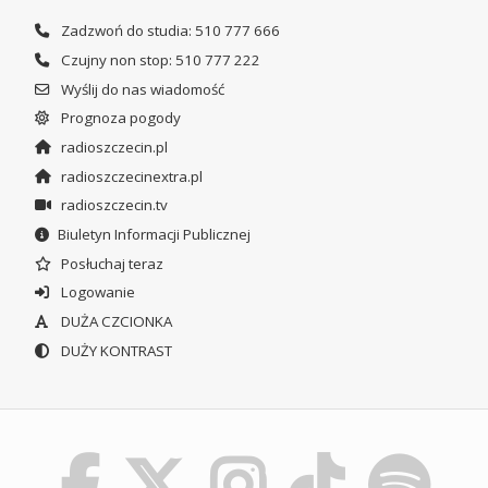
Zadzwoń do studia: 510 777 666
Czujny non stop: 510 777 222
Wyślij do nas wiadomość
Prognoza pogody
radioszczecin.pl
radioszczecinextra.pl
radioszczecin.tv
Biuletyn Informacji Publicznej
Posłuchaj teraz
Logowanie
DUŻA CZCIONKA
DUŻY KONTRAST