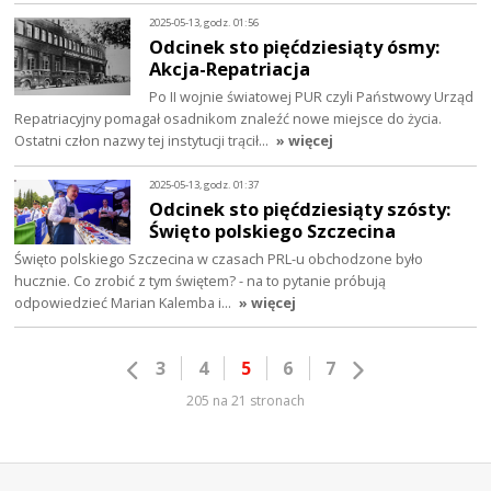
2025-05-13, godz. 01:56
Odcinek sto pięćdziesiąty ósmy:
Akcja-Repatriacja
Po II wojnie światowej PUR czyli Państwowy Urząd
Repatriacyjny pomagał osadnikom znaleźć nowe miejsce do życia.
Ostatni człon nazwy tej instytucji trącił…
» więcej
2025-05-13, godz. 01:37
Odcinek sto pięćdziesiąty szósty:
Święto polskiego Szczecina
Święto polskiego Szczecina w czasach PRL-u obchodzone było
hucznie. Co zrobić z tym świętem? - na to pytanie próbują
odpowiedzieć Marian Kalemba i…
» więcej
3
4
5
6
7
205 na 21 stronach