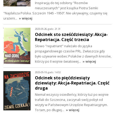
Inspiracją do tej odsłony "Rozmów
nieuczesanych" jest książka Piotra Semki
"Najdalsza Polska. Szczecin 1945 –1950”. Nie ukrywajmy, czujemy się
urażeni…
» więcej
2025-05-26, godz. 21:31
Odcinek sto sześćdziesiąty: Akcja-
Repatriacja. Część trzecia
Słowo "repatriant" należało do języka
propagandowego czasów PRL. Zwłaszcza gdy
było używanie wobec Polaków z dawnych kresów,
którzy po II wojnie światowej…
» więcej
2025-05-19, godz. 14:02
Odcinek sto pięćdziesiąty
dziewiąty: Akcja-Repatriacja. Część
druga
Niemal wszyscy osiedleńcy, którzy tuż po wojnie
trafiali do Szczecina, zaczynali swój pobyt od
wizyty w Państwowym Urzędzie Repatriacyjnym.
To tam, po długiej…
» więcej