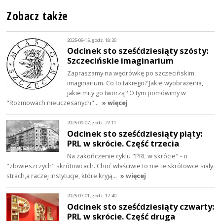
Zobacz także
2025-09-15, godz. 18:30
Odcinek sto sześćdziesiąty szósty:
Szczecińskie imaginarium
Zapraszamy na wędrówkę po szczecińskim
imaginarium. Co to takiego? Jakie wyobrażenia,
jakie mity go tworzą? O tym pomówimy w
"Rozmowach nieuczesanych"…
» więcej
2025-09-07, godz. 22:11
Odcinek sto sześćdziesiąty piąty:
PRL w skrócie. Część trzecia
Na zakończenie cyklu "PRL w skrócie" - o
"złowieszczych" skrótowcach. Choć właściwie to nie te skrótowce siały
strach,a raczej instytucje, które kryją…
» więcej
2025-07-01, godz. 17:40
Odcinek sto sześćdziesiąty czwarty:
PRL w skrócie. Część druga