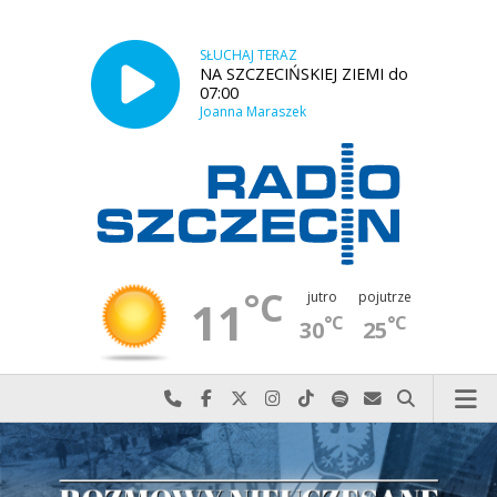
SŁUCHAJ TERAZ
NA SZCZECIŃSKIEJ ZIEMI do
07:00
Joanna Maraszek
°C
jutro
pojutrze
11
°C
°C
30
25
Najlepiej po prostu do nas zadzwoń
Odwiedź nas na Facebook-u
Odwiedź nas na X
Odwiedź nas na Instagram-ie
Odwiedź nas na TikTok-u
Szukaj nas na Spotify
Wyślij do nas w
Szukaj