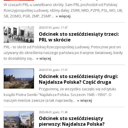
W czasach PRL-u uwielbiano skróty. Sam PRL pochodził od Polskiej
Rzeczypospolitej Ludowej. Idźmy dalej: ZSRR, NRD, PZPR, PSL, MO, UB,
SB, ZOMO, PGR, ZMP, ZSMP…
» więcej
2025-07-01, godz. 17:47
Odcinek sto sześćdziesiąty trzeci:
PRL w skrócie
PRL - to skrót od Polskiej Rzeczpospolitej Ludowej. Potocznie jest on
używany do określenia naszego państwa po II wojnie światowej, kiedy
to dostaliśmy się…
» więcej
2025-07-01, godz. 17:37
Odcinek sto sześćdziesiąty drugi:
Najdalsza Polska? Część druga
Przypomnę, że wszystko zaczęło się od tytułu
książki Piotra Semki "Najdalsza Polska. Szczecin 1945 –1950". O
naszym mieście zawsze (a tak naprawdę…
» więcej
2025-06-01, godz. 11:48
Odcinek sto sześćdziesiąty
pierwszy: Najdalsza Polska?