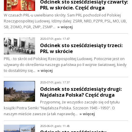
Odcinek sto sześćdziesiąty czwarty:
PRL w skrócie. Część druga
W czasach PRL-u uwielbiano skróty. Sam PRL pochodził od Polskiej
Rzeczypospolitej Ludowej. Idźmy dalej: ZSRR, NRD, PZPR, PSL, MO, UB,
SB, ZOMO, PGR, ZMP, ZSMP…
» więcej
2025-07-01, godz. 17:47
Odcinek sto sześćdziesiąty trzeci:
PRL w skrócie
PRL - to skrót od Polskiej Rzeczpospolitej Ludowej. Potocznie jest on
używany do określenia naszego państwa po II wojnie światowej, kiedy
to dostaliśmy się…
» więcej
2025-07-01, godz. 17:37
Odcinek sto sześćdziesiąty drugi:
Najdalsza Polska? Część druga
Przypomnę, że wszystko zaczęło się od tytułu
książki Piotra Semki "Najdalsza Polska. Szczecin 1945 –1950". O
naszym mieście zawsze (a tak naprawdę…
» więcej
2025-06-01, godz. 11:48