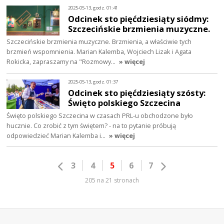
2025-05-13, godz. 01:41
Odcinek sto pięćdziesiąty siódmy:
Szczecińskie brzmienia muzyczne.
Szczecińskie brzmienia muzyczne. Brzmienia, a właściwie tych
brzmień wspomnienia. Marian Kalemba, Wojciech Lizak i Agata
Rokicka, zapraszamy na "Rozmowy…
» więcej
2025-05-13, godz. 01:37
Odcinek sto pięćdziesiąty szósty:
Święto polskiego Szczecina
Święto polskiego Szczecina w czasach PRL-u obchodzone było
hucznie. Co zrobić z tym świętem? - na to pytanie próbują
odpowiedzieć Marian Kalemba i…
» więcej
3
4
5
6
7
205 na 21 stronach