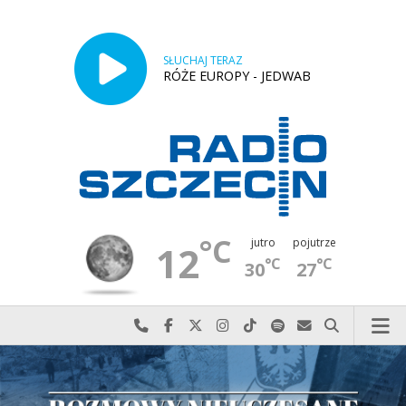
SŁUCHAJ TERAZ
RÓŻE EUROPY - JEDWAB
°C
jutro
pojutrze
12
°C
°C
30
27
Najlepiej po prostu do nas zadzwoń
Odwiedź nas na Facebook-u
Odwiedź nas na X
Odwiedź nas na Instagram-ie
Odwiedź nas na TikTok-u
Szukaj nas na Spotify
Wyślij do nas w
Szukaj