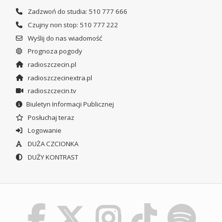
Zadzwoń do studia: 510 777 666
Czujny non stop: 510 777 222
Wyślij do nas wiadomość
Prognoza pogody
radioszczecin.pl
radioszczecinextra.pl
radioszczecin.tv
Biuletyn Informacji Publicznej
Posłuchaj teraz
Logowanie
DUŻA CZCIONKA
DUŻY KONTRAST