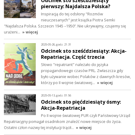
Odcinek sto sześćdziesiąty
pierwszy: Najdalsza Polska?
Inspiracją do tej odsłony "Rozmów
nieuczesanych" jest książka Piotra Semki
"Najdalsza Polska. Szczecin 1945 –1950”. Nie ukrywajmy, czujemy się
urażeni…
» więcej
2025-05-26, godz. 21:31
Odcinek sto sześćdziesiąty: Akcja-
Repatriacja. Część trzecia
Słowo "repatriant" należało do języka
propagandowego czasów PRL. Zwłaszcza gdy
było używanie wobec Polaków z dawnych kresów,
którzy po II wojnie światowej…
» więcej
2025-05-13, godz. 01:56
Odcinek sto pięćdziesiąty ósmy:
Akcja-Repatriacja
Po II wojnie światowej PUR czyli Państwowy Urząd
Repatriacyjny pomagał osadnikom znaleźć nowe miejsce do życia.
Ostatni człon nazwy tej instytucji trącił…
» więcej