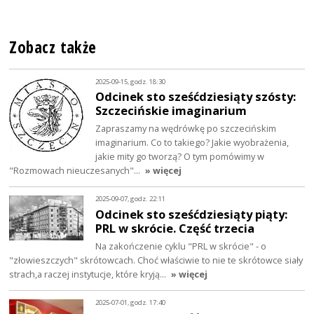
Zobacz także
2025-09-15, godz. 18:30
Odcinek sto sześćdziesiąty szósty:
Szczecińskie imaginarium
Zapraszamy na wędrówkę po szczecińskim
imaginarium. Co to takiego? Jakie wyobrażenia,
jakie mity go tworzą? O tym pomówimy w
"Rozmowach nieuczesanych"…
» więcej
2025-09-07, godz. 22:11
Odcinek sto sześćdziesiąty piąty:
PRL w skrócie. Część trzecia
Na zakończenie cyklu "PRL w skrócie" - o
"złowieszczych" skrótowcach. Choć właściwie to nie te skrótowce siały
strach,a raczej instytucje, które kryją…
» więcej
2025-07-01, godz. 17:40