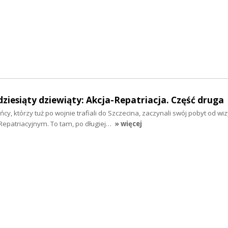
dziesiąty dziewiąty: Akcja-Repatriacja. Część druga
y, którzy tuż po wojnie trafiali do Szczecina, zaczynali swój pobyt od wiz
epatriacyjnym. To tam, po długiej…
» więcej