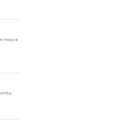
we miejsce
alemba,