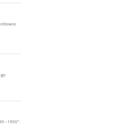
skrótowce
ego
945 –1950".