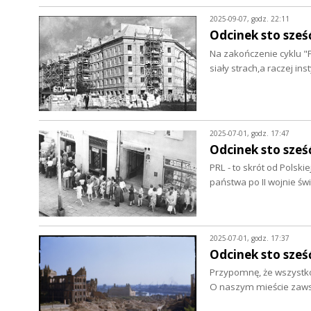
2025-09-07, godz. 22:11
Odcinek sto sześć
Na zakończenie cyklu "P
siały strach,a raczej ins
2025-07-01, godz. 17:47
Odcinek sto sześć
PRL - to skrót od Polsk
państwa po II wojnie św
2025-07-01, godz. 17:37
Odcinek sto sześ
Przypomnę, że wszystko 
O naszym mieście zaw