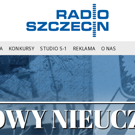
A
KONKURSY
STUDIO S-1
REKLAMA
O NAS