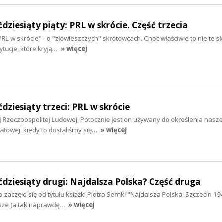
dziesiąty piąty: PRL w skrócie. Część trzecia
RL w skrócie" - o "złowieszczych" skrótowcach. Choć właściwie to nie te 
tytucje, które kryją…
» więcej
dziesiąty trzeci: PRL w skrócie
iej Rzeczpospolitej Ludowej. Potocznie jest on używany do określenia nasz
iatowej, kiedy to dostaliśmy się…
» więcej
ćdziesiąty drugi: Najdalsza Polska? Część druga
zaczęło się od tytułu książki Piotra Semki "Najdalsza Polska. Szczecin 1
sze (a tak naprawdę…
» więcej