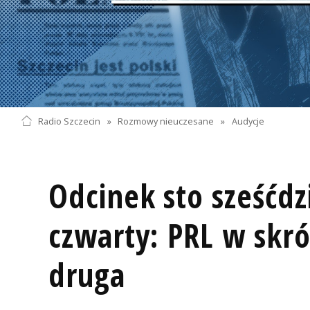
Radio Szczecin
»
Rozmowy nieuczesane
»
Audycje
Odcinek sto sześćdz
czwarty: PRL w skró
druga