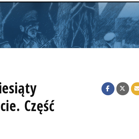
iesiąty
cie. Część