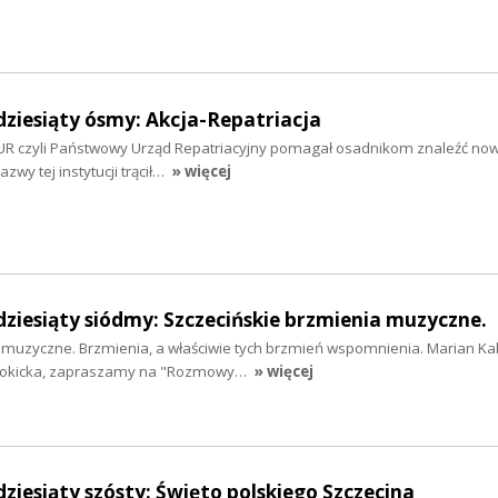
dziesiąty ósmy: Akcja-Repatriacja
 PUR czyli Państwowy Urząd Repatriacyjny pomagał osadnikom znaleźć no
azwy tej instytucji trącił…
» więcej
dziesiąty siódmy: Szczecińskie brzmienia muzyczne.
 muzyczne. Brzmienia, a właściwie tych brzmień wspomnienia. Marian K
a Rokicka, zapraszamy na "Rozmowy…
» więcej
dziesiąty szósty: Święto polskiego Szczecina