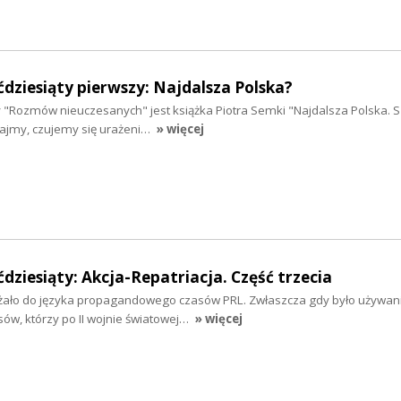
ćdziesiąty pierwszy: Najdalsza Polska?
ny "Rozmów nieuczesanych" jest książka Piotra Semki "Najdalsza Polska. S
ajmy, czujemy się urażeni…
» więcej
ćdziesiąty: Akcja-Repatriacja. Część trzecia
eżało do języka propagandowego czasów PRL. Zwłaszcza gdy było używan
ów, którzy po II wojnie światowej…
» więcej