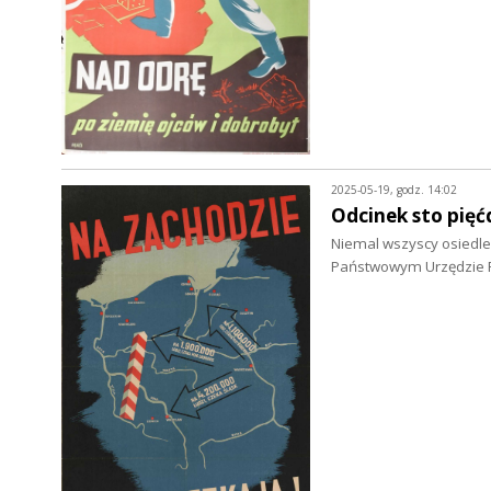
2025-05-19, godz. 14:02
Odcinek sto pięć
Niemal wszyscy osiedleńc
Państwowym Urzędzie R