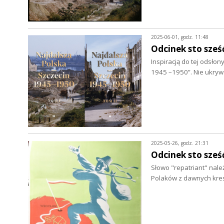
2025-06-01, godz. 11:48
Odcinek sto sześ
Inspiracją do tej odsło
1945 –1950”. Nie ukryw
2025-05-26, godz. 21:31
Odcinek sto sześ
Słowo "repatriant" nal
Polaków z dawnych kres