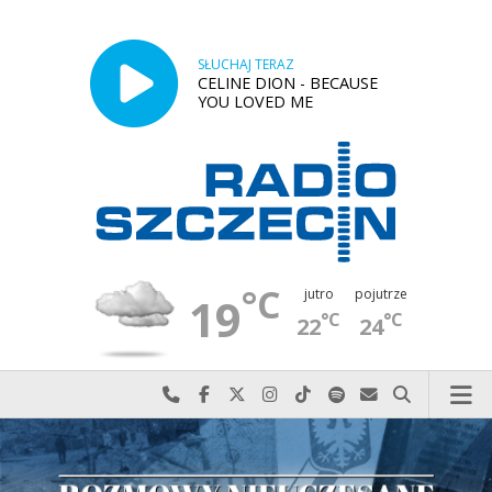
SŁUCHAJ TERAZ
CELINE DION - BECAUSE
YOU LOVED ME
°C
jutro
pojutrze
19
°C
°C
22
24
Najlepiej po prostu do nas zadzwoń
Odwiedź nas na Facebook-u
Odwiedź nas na X
Odwiedź nas na Instagram-ie
Odwiedź nas na TikTok-u
Szukaj nas na Spotify
Wyślij do nas w
Szukaj