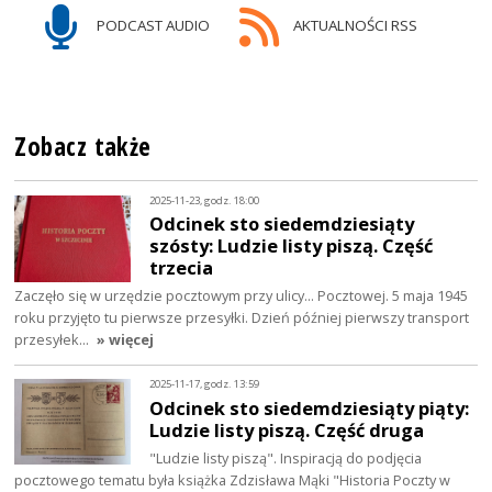
PODCAST AUDIO
AKTUALNOŚCI RSS
Zobacz także
2025-11-23, godz. 18:00
Odcinek sto siedemdziesiąty
szósty: Ludzie listy piszą. Część
trzecia
Zaczęło się w urzędzie pocztowym przy ulicy... Pocztowej. 5 maja 1945
roku przyjęto tu pierwsze przesyłki. Dzień później pierwszy transport
przesyłek…
» więcej
2025-11-17, godz. 13:59
Odcinek sto siedemdziesiąty piąty:
Ludzie listy piszą. Część druga
"Ludzie listy piszą". Inspiracją do podjęcia
pocztowego tematu była książka Zdzisława Mąki "Historia Poczty w