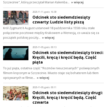
Szczecinie", którą przeczytał Marian Kalemba…
» więcej
2025-11-11, godz. 16:39
Odcinek sto siedemdziesiąty
czwarty: Ludzie listy piszą
Król Zygmunt II August ustanowił 18 października 1558 roku stałe
połączenie pocztowe między Krakowem a Wenecją, co uważa się za
początek polskiej poczty…
» więcej
2025-11-05, godz. 00:13
Odcinek sto siedemdziesiąty trzeci:
Kręcili, kręcą i kręcić będą. Część
piąta
To już piąta, ostatnia część "Rozmów nieuczesanych" poświęconych
filmom kręconym w Szczecinie. Miasto staje się bohaterem lub tłem
opisywanych w filmie…
» więcej
2025-11-05, godz. 00:11
Odcinek sto siedemdziesiąty drugi:
Kręcili, kręcą i kręcić będą. Część
czwarta