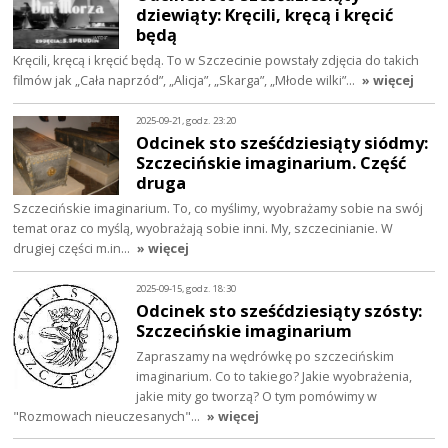
dziewiąty: Kręcili, kręcą i kręcić
będą
Kręcili, kręcą i kręcić będą. To w Szczecinie powstały zdjęcia do takich
filmów jak „Cała naprzód”, „Alicja”, „Skarga”, „Młode wilki”…
» więcej
2025-09-21, godz. 23:20
Odcinek sto sześćdziesiąty siódmy:
Szczecińskie imaginarium. Część
druga
Szczecińskie imaginarium. To, co myślimy, wyobrażamy sobie na swój
temat oraz co myślą, wyobrażają sobie inni. My, szczecinianie. W
drugiej części m.in…
» więcej
2025-09-15, godz. 18:30
Odcinek sto sześćdziesiąty szósty:
Szczecińskie imaginarium
Zapraszamy na wędrówkę po szczecińskim
imaginarium. Co to takiego? Jakie wyobrażenia,
jakie mity go tworzą? O tym pomówimy w
"Rozmowach nieuczesanych"…
» więcej