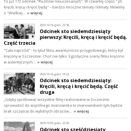
To już 172 odcinek "Rozmów nieuczesanych". W czwartej części " pt:
Kręcili, kręcą i kręcić będą" – bardzo mroczne tematy i klimaty. Mówimy
o "Wielkiej…
» więcej
2025-10-19, godz. 23:38
Odcinek sto siedemdziesiąty
pierwszy: Kręcili, kręcą i kręcić będą.
Część trzecia
"Cała naprzód" - to tytuł filmu awanturniczo-przygodowego, który był
kręcony w Szczecinie. Choć nie tylko. Egzotyczne sceny filmu kręcono
w autentycznych…
» więcej
2025-10-16, godz. 19:22
Odcinek sto siedemdziesiąty:
Kręcili, kręcą i kręcić będą. Część
druga
„Gdyby spróbować wszystkie filmy realizowane w Szczecinie
sprowadzić do wspólnego mianownika to mianownikiem tym będzie
brak szczęścia do wybitnych obrazów…
» więcej
2025-10-05, godz. 22:50
Odcinek sto sześćdziesiąty