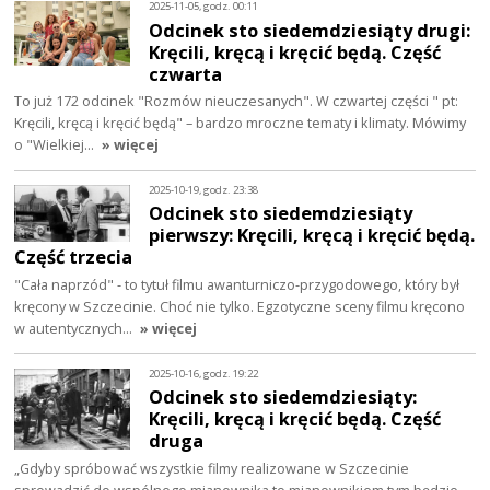
2025-11-05, godz. 00:11
Odcinek sto siedemdziesiąty drugi:
Kręcili, kręcą i kręcić będą. Część
czwarta
To już 172 odcinek "Rozmów nieuczesanych". W czwartej części " pt:
Kręcili, kręcą i kręcić będą" – bardzo mroczne tematy i klimaty. Mówimy
o "Wielkiej…
» więcej
2025-10-19, godz. 23:38
Odcinek sto siedemdziesiąty
pierwszy: Kręcili, kręcą i kręcić będą.
Część trzecia
"Cała naprzód" - to tytuł filmu awanturniczo-przygodowego, który był
kręcony w Szczecinie. Choć nie tylko. Egzotyczne sceny filmu kręcono
w autentycznych…
» więcej
2025-10-16, godz. 19:22
Odcinek sto siedemdziesiąty:
Kręcili, kręcą i kręcić będą. Część
druga
„Gdyby spróbować wszystkie filmy realizowane w Szczecinie