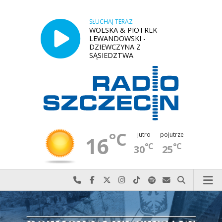
SŁUCHAJ TERAZ
WOLSKA & PIOTREK
LEWANDOWSKI -
DZIEWCZYNA Z
SĄSIEDZTWA
°C
jutro
pojutrze
16
°C
°C
30
25
Najlepiej po prostu do nas zadzwoń
Odwiedź nas na Facebook-u
Odwiedź nas na X
Odwiedź nas na Instagram-ie
Odwiedź nas na TikTok-u
Szukaj nas na Spotify
Wyślij do nas w
Szukaj