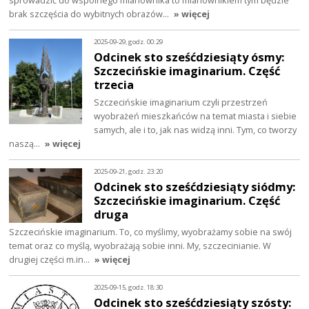
sprowadzić do wspólnego mianownika to mianownikiem tym będzie
brak szczęścia do wybitnych obrazów…
» więcej
2025-09-29, godz. 00:29
Odcinek sto sześćdziesiąty ósmy:
Szczecińskie imaginarium. Część
trzecia
Szczecińskie imaginarium czyli przestrzeń
wyobrażeń mieszkańców na temat miasta i siebie
samych, ale i to, jak nas widzą inni. Tym, co tworzy
naszą…
» więcej
2025-09-21, godz. 23:20
Odcinek sto sześćdziesiąty siódmy:
Szczecińskie imaginarium. Część
druga
Szczecińskie imaginarium. To, co myślimy, wyobrażamy sobie na swój
temat oraz co myślą, wyobrażają sobie inni. My, szczecinianie. W
drugiej części m.in…
» więcej
2025-09-15, godz. 18:30
Odcinek sto sześćdziesiąty szósty: