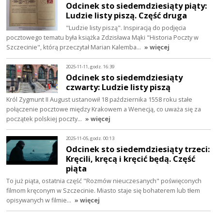
Odcinek sto siedemdziesiąty piąty:
Ludzie listy piszą. Część druga
"Ludzie listy piszą". Inspiracją do podjęcia
pocztowego tematu była książka Zdzisława Mąki "Historia Poczty w
Szczecinie", którą przeczytał Marian Kalemba…
» więcej
2025-11-11, godz. 16:39
Odcinek sto siedemdziesiąty
czwarty: Ludzie listy piszą
Król Zygmunt II August ustanowił 18 października 1558 roku stałe
połączenie pocztowe między Krakowem a Wenecją, co uważa się za
początek polskiej poczty…
» więcej
2025-11-05, godz. 00:13
Odcinek sto siedemdziesiąty trzeci:
Kręcili, kręcą i kręcić będą. Część
piąta
To już piąta, ostatnia część "Rozmów nieuczesanych" poświęconych
filmom kręconym w Szczecinie. Miasto staje się bohaterem lub tłem
opisywanych w filmie…
» więcej