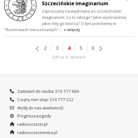
Szczecińskie imaginarium
Zapraszamy na wędrówkę po szczecińskim
imaginarium. Co to takiego? Jakie wyobrażenia,
jakie mity go tworzą? O tym pomówimy w
"Rozmowach nieuczesanych"…
» więcej
2
3
4
5
6
205 na 21 stronach
Zadzwoń do studia: 510 777 666
Czujny non stop: 510 777 222
Wyślij do nas wiadomość
Prognoza pogody
radioszczecin.pl
radioszczecinextra.pl