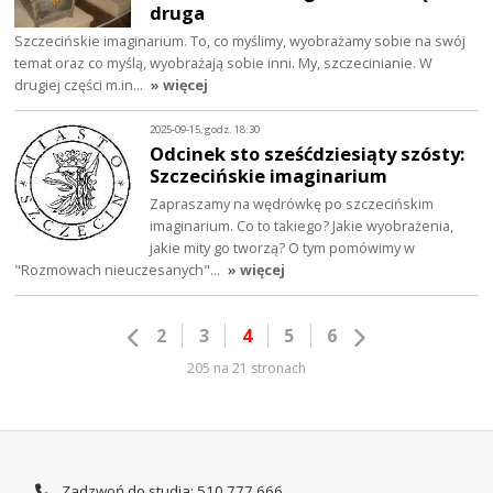
druga
Szczecińskie imaginarium. To, co myślimy, wyobrażamy sobie na swój
temat oraz co myślą, wyobrażają sobie inni. My, szczecinianie. W
drugiej części m.in…
» więcej
2025-09-15, godz. 18:30
Odcinek sto sześćdziesiąty szósty:
Szczecińskie imaginarium
Zapraszamy na wędrówkę po szczecińskim
imaginarium. Co to takiego? Jakie wyobrażenia,
jakie mity go tworzą? O tym pomówimy w
"Rozmowach nieuczesanych"…
» więcej
2
3
4
5
6
205 na 21 stronach
Zadzwoń do studia: 510 777 666