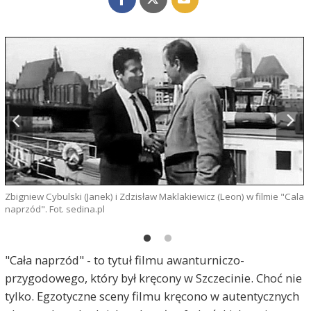
Zbigniew Cybulski (Janek) i Zdzisław Maklakiewicz (Leon) w filmie "Cala
naprzód". Fot. sedina.pl
Z
"Cała naprzód" - to tytuł filmu awanturniczo-
przygodowego, który był kręcony w Szczecinie. Choć nie
tylko. Egzotyczne sceny filmu kręcono w autentycznych