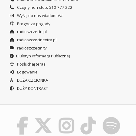
Czujny non stop: 510 777 222
Wyślij do nas wiadomość
Prognoza pogody
radioszczecin.pl
radioszczecinextra.pl
radioszczecin.tv
Biuletyn Informacji Publicznej
Posłuchaj teraz
Logowanie
DUŻA CZCIONKA
DUŻY KONTRAST