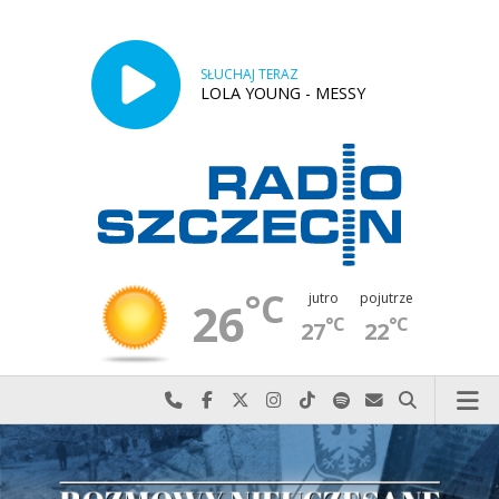
SŁUCHAJ TERAZ
LOLA YOUNG - MESSY
°C
jutro
pojutrze
26
°C
°C
27
22
Najlepiej po prostu do nas zadzwoń
Odwiedź nas na Facebook-u
Odwiedź nas na X
Odwiedź nas na Instagram-ie
Odwiedź nas na TikTok-u
Szukaj nas na Spotify
Wyślij do nas w
Szukaj