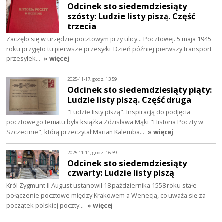
Odcinek sto siedemdziesiąty
szósty: Ludzie listy piszą. Część
trzecia
Zaczęło się w urzędzie pocztowym przy ulicy... Pocztowej. 5 maja 1945
roku przyjęto tu pierwsze przesyłki. Dzień później pierwszy transport
przesyłek…
» więcej
2025-11-17, godz. 13:59
Odcinek sto siedemdziesiąty piąty:
Ludzie listy piszą. Część druga
"Ludzie listy piszą". Inspiracją do podjęcia
pocztowego tematu była książka Zdzisława Mąki "Historia Poczty w
Szczecinie", którą przeczytał Marian Kalemba…
» więcej
2025-11-11, godz. 16:39
Odcinek sto siedemdziesiąty
czwarty: Ludzie listy piszą
Król Zygmunt II August ustanowił 18 października 1558 roku stałe
połączenie pocztowe między Krakowem a Wenecją, co uważa się za
początek polskiej poczty…
» więcej