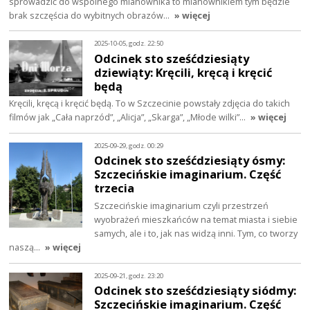
sprowadzić do wspólnego mianownika to mianownikiem tym będzie
brak szczęścia do wybitnych obrazów…
» więcej
2025-10-05, godz. 22:50
Odcinek sto sześćdziesiąty
dziewiąty: Kręcili, kręcą i kręcić
będą
Kręcili, kręcą i kręcić będą. To w Szczecinie powstały zdjęcia do takich
filmów jak „Cała naprzód”, „Alicja”, „Skarga”, „Młode wilki”…
» więcej
2025-09-29, godz. 00:29
Odcinek sto sześćdziesiąty ósmy:
Szczecińskie imaginarium. Część
trzecia
Szczecińskie imaginarium czyli przestrzeń
wyobrażeń mieszkańców na temat miasta i siebie
samych, ale i to, jak nas widzą inni. Tym, co tworzy
naszą…
» więcej
2025-09-21, godz. 23:20
Odcinek sto sześćdziesiąty siódmy:
Szczecińskie imaginarium. Część