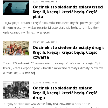
2025-11-05, godz. 00:13
Odcinek sto siedemdziesiąty trzeci:
Kręcili, kręcą i kręcić będą. Część
piąta
To już piąta, ostatnia część "Rozmów nieuczesanych" poświęconych
filmom kręconym w Szczecinie. Miasto staje się bohaterem lub tłem
opisywanych w filmie…
» więcej
2025-11-05, godz. 00:11
Odcinek sto siedemdziesiąty drugi:
Kręcili, kręcą i kręcić będą. Część
czwarta
To już 172 odcinek "Rozmów nieuczesanych". W czwartej części " pt:
Kręcili, kręcą i kręcić będą" – bardzo mroczne tematy i klimaty. Mówimy
o "Wielkiej…
» więcej
2025-10-16, godz. 19:22
Odcinek sto siedemdziesiąty:
Kręcili, kręcą i kręcić będą. Część
druga
„Gdyby spróbować wszystkie filmy realizowane w Szczecinie