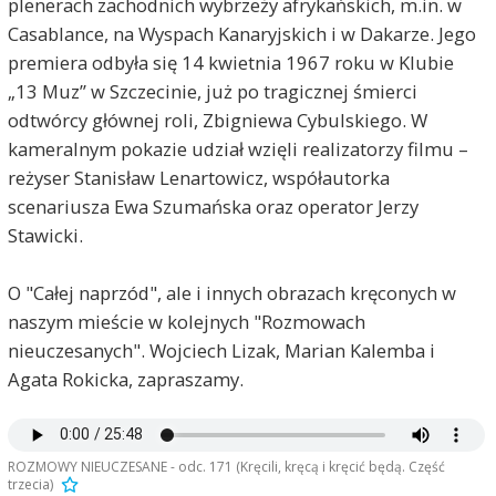
plenerach zachodnich wybrzeży afrykańskich, m.in. w
Casablance, na Wyspach Kanaryjskich i w Dakarze. Jego
premiera odbyła się 14 kwietnia 1967 roku w Klubie
„13 Muz” w Szczecinie, już po tragicznej śmierci
odtwórcy głównej roli, Zbigniewa Cybulskiego. W
kameralnym pokazie udział wzięli realizatorzy filmu –
reżyser Stanisław Lenartowicz, współautorka
scenariusza Ewa Szumańska oraz operator Jerzy
Stawicki.
O "Całej naprzód", ale i innych obrazach kręconych w
naszym mieście w kolejnych "Rozmowach
nieuczesanych". Wojciech Lizak, Marian Kalemba i
Agata Rokicka, zapraszamy.
ROZMOWY NIEUCZESANE - odc. 171 (Kręcili, kręcą i kręcić będą. Część
trzecia)