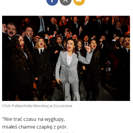
Chór Politechniki Morskiej w Szczecinie
"Nie trać czasu na wygłupy,
miałeś chamie czapkę z piór.