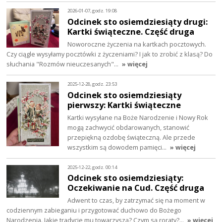
2026-01-07, godz. 19:08
Odcinek sto osiemdziesiąty drugi:
Kartki świąteczne. Część druga
Noworoczne życzenia na kartkach pocztowych.
Czy ciągle wysyłamy pocztówki z życzeniami? I jak to zrobić z klasą? Do
słuchania "Rozmów nieuczesanych"…
» więcej
2025-12-28, godz. 23:53
Odcinek sto osiemdziesiąty
pierwszy: Kartki świąteczne
Kartki wysyłane na Boże Narodzenie i Nowy Rok
mogą zachwycić obdarowanych, stanowić
przepiękną ozdobę świąteczną. Ale przede
wszystkim są dowodem pamięci…
» więcej
2025-12-22, godz. 00:14
Odcinek sto osiemdziesiąty:
Oczekiwanie na Cud. Część druga
Adwent to czas, by zatrzymać się na moment w
codziennym zabieganiu i przygotować duchowo do Bożego
Narodzenia. Jakie tradycje mu towarzyszą? Czym są roraty?…
» więcej