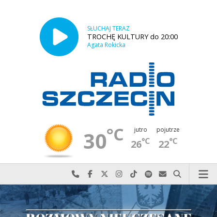
SŁUCHAJ TERAZ
TROCHĘ KULTURY do 20:00
Agata Rokicka
°C
jutro
pojutrze
30
°C
°C
26
22
Najlepiej po prostu do nas zadzwoń
Odwiedź nas na Facebook-u
Odwiedź nas na X
Odwiedź nas na Instagram-ie
Odwiedź nas na TikTok-u
Szukaj nas na Spotify
Wyślij do nas w
Szukaj