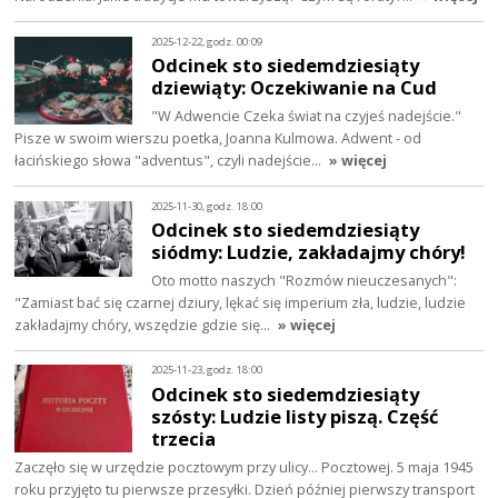
2025-12-22, godz. 00:09
Odcinek sto siedemdziesiąty
dziewiąty: Oczekiwanie na Cud
"W Adwencie Czeka świat na czyjeś nadejście."
Pisze w swoim wierszu poetka, Joanna Kulmowa. Adwent - od
łacińskiego słowa "adventus", czyli nadejście…
» więcej
2025-11-30, godz. 18:00
Odcinek sto siedemdziesiąty
siódmy: Ludzie, zakładajmy chóry!
Oto motto naszych "Rozmów nieuczesanych":
"Zamiast bać się czarnej dziury, lękać się imperium zła, ludzie, ludzie
zakładajmy chóry, wszędzie gdzie się…
» więcej
2025-11-23, godz. 18:00
Odcinek sto siedemdziesiąty
szósty: Ludzie listy piszą. Część
trzecia
Zaczęło się w urzędzie pocztowym przy ulicy... Pocztowej. 5 maja 1945
roku przyjęto tu pierwsze przesyłki. Dzień później pierwszy transport