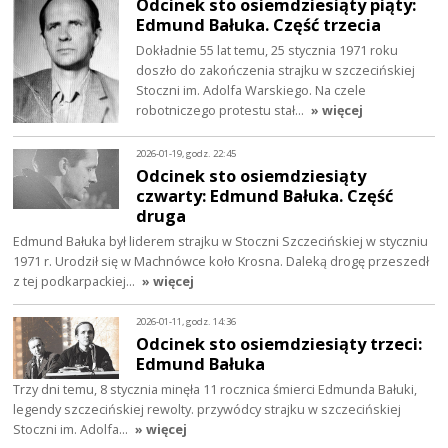
Odcinek sto osiemdziesiąty piąty:
Edmund Bałuka. Część trzecia
Dokładnie 55 lat temu, 25 stycznia 1971 roku
doszło do zakończenia strajku w szczecińskiej
Stoczni im. Adolfa Warskiego. Na czele
robotniczego protestu stał…
» więcej
2026-01-19, godz. 22:45
Odcinek sto osiemdziesiąty
czwarty: Edmund Bałuka. Część
druga
Edmund Bałuka był liderem strajku w Stoczni Szczecińskiej w styczniu
1971 r. Urodził się w Machnówce koło Krosna. Daleką drogę przeszedł
z tej podkarpackiej…
» więcej
2026-01-11, godz. 14:36
Odcinek sto osiemdziesiąty trzeci:
Edmund Bałuka
Trzy dni temu, 8 stycznia minęła 11 rocznica śmierci Edmunda Bałuki,
legendy szczecińskiej rewolty. przywódcy strajku w szczecińskiej
Stoczni im. Adolfa…
» więcej