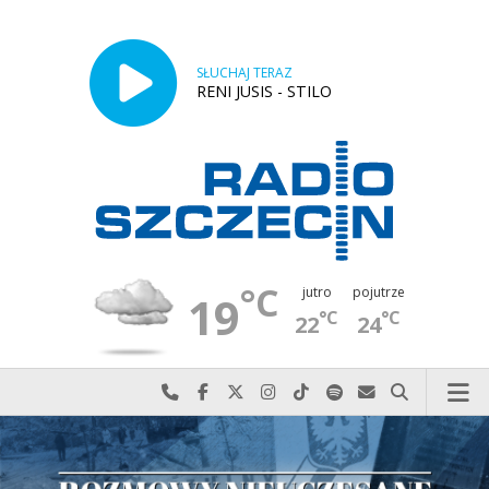
SŁUCHAJ TERAZ
RENI JUSIS - STILO
°C
jutro
pojutrze
19
°C
°C
22
24
Najlepiej po prostu do nas zadzwoń
Odwiedź nas na Facebook-u
Odwiedź nas na X
Odwiedź nas na Instagram-ie
Odwiedź nas na TikTok-u
Szukaj nas na Spotify
Wyślij do nas w
Szukaj