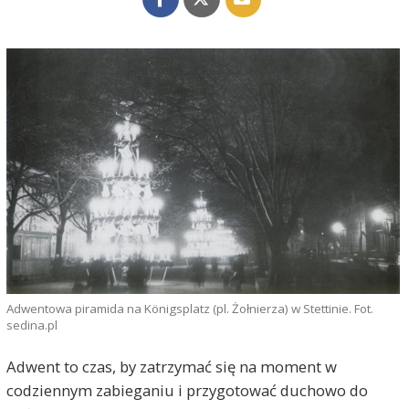
Adwentowa piramida na Königsplatz (pl. Żołnierza) w Stettinie. Fot.
sedina.pl
Adwent to czas, by zatrzymać się na moment w
codziennym zabieganiu i przygotować duchowo do