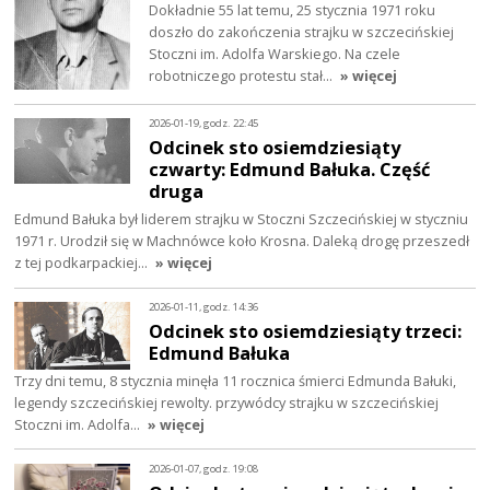
Dokładnie 55 lat temu, 25 stycznia 1971 roku
doszło do zakończenia strajku w szczecińskiej
Stoczni im. Adolfa Warskiego. Na czele
robotniczego protestu stał…
» więcej
2026-01-19, godz. 22:45
Odcinek sto osiemdziesiąty
czwarty: Edmund Bałuka. Część
druga
Edmund Bałuka był liderem strajku w Stoczni Szczecińskiej w styczniu
1971 r. Urodził się w Machnówce koło Krosna. Daleką drogę przeszedł
z tej podkarpackiej…
» więcej
2026-01-11, godz. 14:36
Odcinek sto osiemdziesiąty trzeci:
Edmund Bałuka
Trzy dni temu, 8 stycznia minęła 11 rocznica śmierci Edmunda Bałuki,
legendy szczecińskiej rewolty. przywódcy strajku w szczecińskiej
Stoczni im. Adolfa…
» więcej
2026-01-07, godz. 19:08