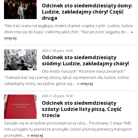
Odcinek sto siedemdziesiąty ósmy:
Ludzie, zakładajmy chóry! Część
druga
"Nie trać czasu na wygłupy, miałeś chamie czapkę z piór. Ludzie, ludzie
zbierzmy się do kupy i załóżmy jakiś chór." Raz jeszcze sięgamy do…
»
więcej
2025-11-30, godz. 18:00
Odcinek sto siedemdziesiąty
siódmy: Ludzie, zakładajmy chóry!
Oto motto naszych "Rozmów nieuczesanych":
"Zamiast bać się czarnej dziury, lękać się imperium zła, ludzie, ludzie
zakładajmy chóry, wszędzie gdzie się…
» więcej
2025-11-23, godz. 18:00
Odcinek sto siedemdziesiąty
szósty: Ludzie listy piszą. Część
trzecia
Zaczęło się w urzędzie pocztowym przy ulicy... Pocztowej. 5 maja 1945
roku przyjęto tu pierwsze przesyłki. Dzień później pierwszy transport
przesyłek…
» więcej