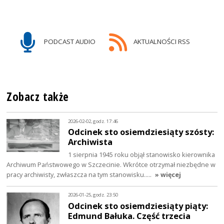
PODCAST AUDIO
AKTUALNOŚCI RSS
Zobacz także
2026-02-02, godz. 17:46
Odcinek sto osiemdziesiąty szósty:
Archiwista
1 sierpnia 1945 roku objął stanowisko kierownika
Archiwum Państwowego w Szczecinie. Wkrótce otrzymał niezbędne w
pracy archiwisty, zwłaszcza na tym stanowisku..…
» więcej
2026-01-25, godz. 23:50
Odcinek sto osiemdziesiąty piąty:
Edmund Bałuka. Część trzecia