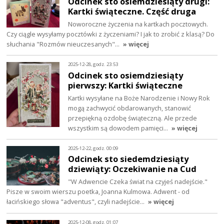
Odcinek sto osiemdziesiąty drugi:
Kartki świąteczne. Część druga
Noworoczne życzenia na kartkach pocztowych.
Czy ciągle wysyłamy pocztówki z życzeniami? I jak to zrobić z klasą? Do
słuchania "Rozmów nieuczesanych"…
» więcej
2025-12-28, godz. 23:53
Odcinek sto osiemdziesiąty
pierwszy: Kartki świąteczne
Kartki wysyłane na Boże Narodzenie i Nowy Rok
mogą zachwycić obdarowanych, stanowić
przepiękną ozdobę świąteczną. Ale przede
wszystkim są dowodem pamięci…
» więcej
2025-12-22, godz. 00:09
Odcinek sto siedemdziesiąty
dziewiąty: Oczekiwanie na Cud
"W Adwencie Czeka świat na czyjeś nadejście."
Pisze w swoim wierszu poetka, Joanna Kulmowa. Adwent - od
łacińskiego słowa "adventus", czyli nadejście…
» więcej
2025-12-08, godz. 01:07