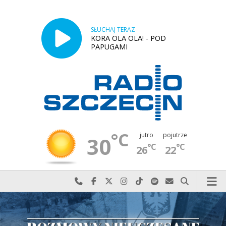
SŁUCHAJ TERAZ
KORA OLA OLA! - POD
PAPUGAMI
°C
jutro
pojutrze
30
°C
°C
26
22
Najlepiej po prostu do nas zadzwoń
Odwiedź nas na Facebook-u
Odwiedź nas na X
Odwiedź nas na Instagram-ie
Odwiedź nas na TikTok-u
Szukaj nas na Spotify
Wyślij do nas w
Szukaj