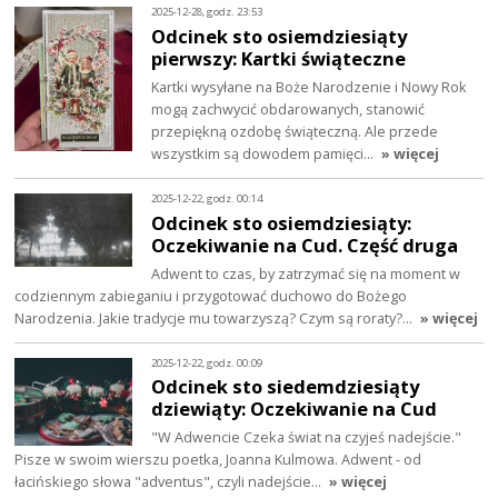
2025-12-28, godz. 23:53
Odcinek sto osiemdziesiąty
pierwszy: Kartki świąteczne
Kartki wysyłane na Boże Narodzenie i Nowy Rok
mogą zachwycić obdarowanych, stanowić
przepiękną ozdobę świąteczną. Ale przede
wszystkim są dowodem pamięci…
» więcej
2025-12-22, godz. 00:14
Odcinek sto osiemdziesiąty:
Oczekiwanie na Cud. Część druga
Adwent to czas, by zatrzymać się na moment w
codziennym zabieganiu i przygotować duchowo do Bożego
Narodzenia. Jakie tradycje mu towarzyszą? Czym są roraty?…
» więcej
2025-12-22, godz. 00:09
Odcinek sto siedemdziesiąty
dziewiąty: Oczekiwanie na Cud
"W Adwencie Czeka świat na czyjeś nadejście."
Pisze w swoim wierszu poetka, Joanna Kulmowa. Adwent - od
łacińskiego słowa "adventus", czyli nadejście…
» więcej