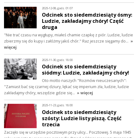
2025-12-08, godz. 01:07
Odcinek sto siedemdziesiąty ósmy:
Ludzie, zakładajmy chóry! Część
druga
"Nie trać czasu na wygłupy, miałeś chamie czapkę z piór. Ludzie, ludzie
zbierzmy się do kupy i załóżmy jakiś chór." Raz jeszcze sięgamy do…
»
więcej
2025-11-30, godz. 18:00
Odcinek sto siedemdziesiąty
siódmy: Ludzie, zakładajmy chóry!
Oto motto naszych "Rozmów nieuczesanych":
"Zamiast bać się czarnej dziury, lękać się imperium zła, ludzie, ludzie
zakładajmy chóry, wszędzie gdzie się…
» więcej
2025-11-23, godz. 18:00
Odcinek sto siedemdziesiąty
szósty: Ludzie listy piszą. Część
trzecia
Zaczęło się w urzędzie pocztowym przy ulicy... Pocztowej. 5 maja 1945