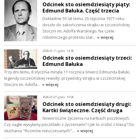
Odcinek sto osiemdziesiąty piąty:
Edmund Bałuka. Część trzecia
Dokładnie 55 lat temu, 25 stycznia 1971 roku
doszło do zakończenia strajku w szczecińskiej
Stoczni im. Adolfa Warskiego. Na czele
robotniczego protestu stał…
» więcej
2026-01-11, godz. 14:36
Odcinek sto osiemdziesiąty trzeci:
Edmund Bałuka
Trzy dni temu, 8 stycznia minęła 11 rocznica śmierci Edmunda Bałuki,
legendy szczecińskiej rewolty. przywódcy strajku w szczecińskiej
Stoczni im. Adolfa…
» więcej
2026-01-07, godz. 19:08
Odcinek sto osiemdziesiąty drugi:
Kartki świąteczne. Część druga
Noworoczne życzenia na kartkach pocztowych.
Czy ciągle wysyłamy pocztówki z życzeniami? I jak to zrobić z klasą? Do
słuchania "Rozmów nieuczesanych"…
» więcej