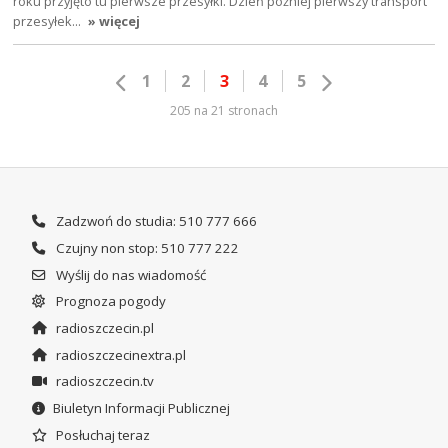
roku przyjęto tu pierwsze przesyłki. Dzień później pierwszy transport
przesyłek…
» więcej
1
2
3
4
5
205 na 21 stronach
Zadzwoń do studia: 510 777 666
Czujny non stop: 510 777 222
Wyślij do nas wiadomość
Prognoza pogody
radioszczecin.pl
radioszczecinextra.pl
radioszczecin.tv
Biuletyn Informacji Publicznej
Posłuchaj teraz