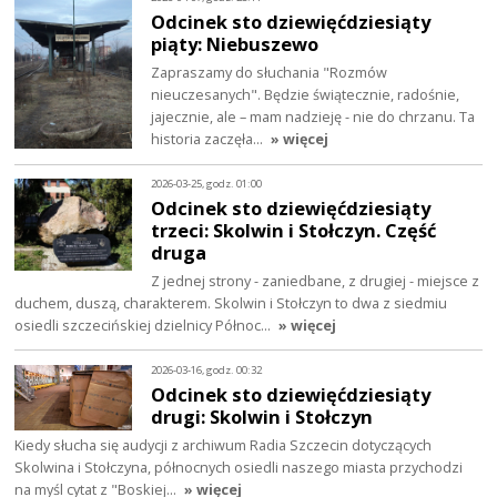
Odcinek sto dziewięćdziesiąty
piąty: Niebuszewo
Zapraszamy do słuchania "Rozmów
nieuczesanych". Będzie świątecznie, radośnie,
jajecznie, ale – mam nadzieję - nie do chrzanu. Ta
historia zaczęła…
» więcej
2026-03-25, godz. 01:00
Odcinek sto dziewięćdziesiąty
trzeci: Skolwin i Stołczyn. Część
druga
Z jednej strony - zaniedbane, z drugiej - miejsce z
duchem, duszą, charakterem. Skolwin i Stołczyn to dwa z siedmiu
osiedli szczecińskiej dzielnicy Północ…
» więcej
2026-03-16, godz. 00:32
Odcinek sto dziewięćdziesiąty
drugi: Skolwin i Stołczyn
Kiedy słucha się audycji z archiwum Radia Szczecin dotyczących
Skolwina i Stołczyna, północnych osiedli naszego miasta przychodzi
na myśl cytat z "Boskiej…
» więcej