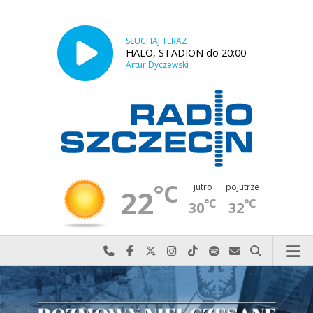
SŁUCHAJ TERAZ
HALO, STADION do 20:00
Artur Dyczewski
°C
jutro
pojutrze
22
°C
°C
30
32
Najlepiej po prostu do nas zadzwoń
Odwiedź nas na Facebook-u
Odwiedź nas na X
Odwiedź nas na Instagram-ie
Odwiedź nas na TikTok-u
Szukaj nas na Spotify
Wyślij do nas w
Szukaj