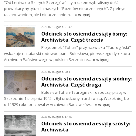
"Od Lenina do Szarych Szeregów" - tym razem wybraliśmy dość
prowokacyjny tytuł dla naszych "Rozmów nieuczesanych". Z pełnym
uszanowaniem, ale i nieuczesaniem…
» więcej
2026-02-16, godz. 01:47
Odcinek sto osiemdziesiąty ósmy:
Archiwista. Część trzecia
Przydomek "Tuhan" przy nazwisku "Taurogiński"
wskazuje na tatarski rodowód pana Bolesława, pierwszego dyrektora
Archiwum Państwowego w polskim Szczecinie…
» więcej
2026-02-09, godz. 00:11
Odcinek sto osiemdziesiąty siódmy:
Archiwista. Część druga
Bolesław Tuhan-Taurogiński rozpoczął pracę w
Szczecinie 1 sierpnia 1945 r. Był urodzonym archiwistą. Wcześniej, bo
od 1929 roku pracował w Archiwum Radziwiłłów…
» więcej
2026-02-02, godz. 17:46
Odcinek sto osiemdziesiąty szósty:
Archiwista