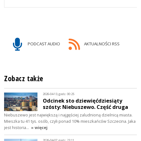
PODCAST AUDIO
AKTUALNOŚCI RSS
Zobacz także
2026-04-13, godz. 00:25
Odcinek sto dziewięćdziesiąty
szósty: Niebuszewo. Część druga
Niebuszewo jest największą i najgęściej zaludnioną dzielnicą miasta.
Mieszka tu 41 tys. osób, czyli ponad 10% mieszkańców Szczecina. Jaka
jest historia…
» więcej
2026-04-07, godz. 23:11