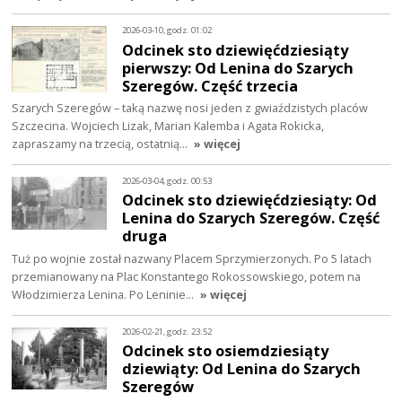
2026-03-10, godz. 01:02
Odcinek sto dziewięćdziesiąty
pierwszy: Od Lenina do Szarych
Szeregów. Część trzecia
Szarych Szeregów – taką nazwę nosi jeden z gwiaździstych placów
Szczecina. Wojciech Lizak, Marian Kalemba i Agata Rokicka,
zapraszamy na trzecią, ostatnią…
» więcej
2026-03-04, godz. 00:53
Odcinek sto dziewięćdziesiąty: Od
Lenina do Szarych Szeregów. Część
druga
Tuż po wojnie został nazwany Placem Sprzymierzonych. Po 5 latach
przemianowany na Plac Konstantego Rokossowskiego, potem na
Włodzimierza Lenina. Po Leninie…
» więcej
2026-02-21, godz. 23:52
Odcinek sto osiemdziesiąty
dziewiąty: Od Lenina do Szarych
Szeregów