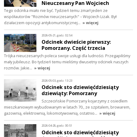
Nieuczesany Pan Wojciech
Tego odcinka miało nie być. Tydzień temu zmarł jeden ze
współautorów "Rozmów nieuczesanych" – Wojciech Lizak. Był
działaczem opozycji antykomunistycznej…
» więcej
2026-05-21, godz. 02:54
Odcinek dwieście pierwszy:
Pomorzany. Część trzecia
Trójka nieuczesanych poleca swoje usługi dla ludności. Przegapiliśmy
mały jubileusz. Bo tydzień temu mieliśmy dwusetny odcinek naszych
rozmów. Jakie…
» więcej
2026-05-03, godz. 13:23
Odcinek sto dziewięćdziesiąty
dziewiąty: Pomorzany
Szczecińskie Pomorzany kojarzymy z osiedlem
mieszkaniowym wybudowanym w latach 70., ze szpitalem, browarem,
gazownią, elektrownią, lokomotywownią, ostatnio…
» więcej
2026-04-28, godz. 00:51
Odcinek sto dziewięćdziesiąty