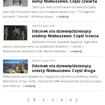
ósmy: Niebuszewo. Część czwarta
"Bez tych śmiesznych latarń cóż wieczór byłby
wart. Bez lirycznych latarń nie chciałbym świata znać." To fragment
piosenki "Latarnik", do której słowa…
» więcej
2026-04-21, godz. 00:01
Odcinek sto dziewięćdziesiąty
siódmy: Niebuszewo. Część trzecia
Żydowska szkoła, żydowski big-beat, cygańskie
tabory, owocowe wino ze spółdzielni Botwina i… rzeźnik z
Niebuszewa. Wojciech Lizak, Marian Kalemba…
» więcej
2026-04-13, godz. 00:25
Odcinek sto dziewięćdziesiąty
szósty: Niebuszewo. Część druga
Niebuszewo jest największą i najgęściej zaludnioną dzielnicą miasta.
Mieszka tu 41 tys. osób, czyli ponad 10% mieszkańców Szczecina. Jaka
jest historia…
» więcej
1
2
3
4
5