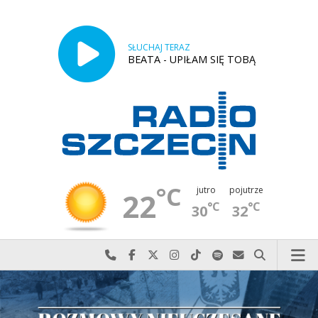
SŁUCHAJ TERAZ
BEATA - UPIŁAM SIĘ TOBĄ
°C
jutro
pojutrze
22
°C
°C
30
32
Najlepiej po prostu do nas zadzwoń
Odwiedź nas na Facebook-u
Odwiedź nas na X
Odwiedź nas na Instagram-ie
Odwiedź nas na TikTok-u
Szukaj nas na Spotify
Wyślij do nas w
Szukaj