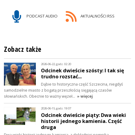
PODCAST AUDIO
AKTUALNOŚCI RSS
Zobacz także
2026-06-22, godz. 02:20
Odcinek dwieście szósty: I tak się
trudno rozstać...
Dąbie to historyczna część Szczecina, niegdyś
samodzielne miasto z bogatą przeszłością sięgającą czasów
słowiańskich. Obecnie to ważny węzeł…
» więcej
2026-06-15, godz. 19:07
Odcinek dwieście piąty: Dwa wieki
historii jednego kamienia. Część
druga
Dwa wieki historii jednego kamienia, a dokładniej pomnika.