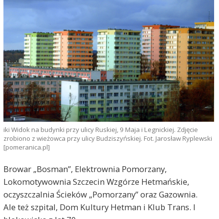
iki Widok na budynki przy ulicy Ruskiej, 9 Maja i Legnickiej. Zdjęcie
zrobiono z wieżowca przy ulicy Budziszyńskiej. Fot. Jarosław Ryplewski
[pomeranica.pl]
Browar „Bosman”, Elektrownia Pomorzany,
Lokomotywownia Szczecin Wzgórze Hetmańskie,
oczyszczalnia Ścieków „Pomorzany” oraz Gazownia.
Ale też szpital, Dom Kultury Hetman i Klub Trans. I