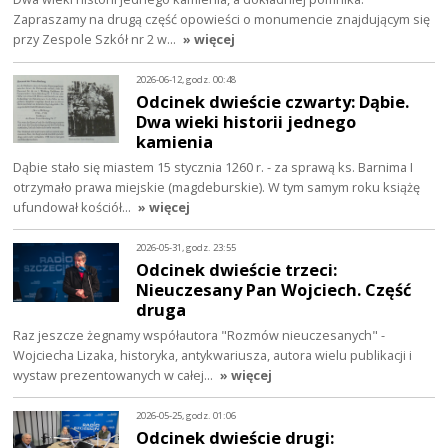
Zapraszamy na drugą część opowieści o monumencie znajdującym się
przy Zespole Szkół nr 2 w…
» więcej
2026-06-12, godz. 00:48
Odcinek dwieście czwarty: Dąbie.
Dwa wieki historii jednego
kamienia
Dąbie stało się miastem 15 stycznia 1260 r. - za sprawą ks. Barnima I
otrzymało prawa miejskie (magdeburskie). W tym samym roku książę
ufundował kościół…
» więcej
2026-05-31, godz. 23:55
Odcinek dwieście trzeci:
Nieuczesany Pan Wojciech. Część
druga
Raz jeszcze żegnamy współautora "Rozmów nieuczesanych" -
Wojciecha Lizaka, historyka, antykwariusza, autora wielu publikacji i
wystaw prezentowanych w całej…
» więcej
2026-05-25, godz. 01:06
Odcinek dwieście drugi: