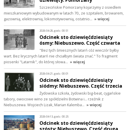
Szczecińskie Pomorzany kojarzymy z osiedlem
mieszkaniowym wybudowanym w latach 70., ze szpitalem, browarem,
gazownią, elektrownią, lokomotywownią, ostatnio…
» więcej
2026-04-28, godz. 00:51
Odcinek sto dziewięćdziesiąty
ósmy: Niebuszewo. Część czwarta
"Bez tych śmiesznych latarń cóż wieczór byłby
wart. Bez lirycznych latarń nie chciałbym świata znać." To fragment
piosenki "Latarnik", do której słowa…
» więcej
2026-04-21, godz. 00:01
Odcinek sto dziewięćdziesiąty
siódmy: Niebuszewo. Część trzecia
Żydowska szkoła, żydowski big-beat, cygańskie
tabory, owocowe wino ze spółdzielni Botwina i… rzeźnik z
Niebuszewa. Wojciech Lizak, Marian Kalemba…
» więcej
2026-04-13, godz. 00:25
Odcinek sto dziewięćdziesiąty
szósty: Niebuszewo. Część druga