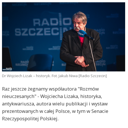
Dr Wojciech Lizak – historyk. Fot. Jakub Niwa [Radio Szczecin]
Raz jeszcze żegnamy współautora "Rozmów
nieuczesanych" - Wojciecha Lizaka, historyka,
antykwariusza, autora wielu publikacji i wystaw
prezentowanych w całej Polsce, w tym w Senacie
Rzeczypospolitej Polskiej.