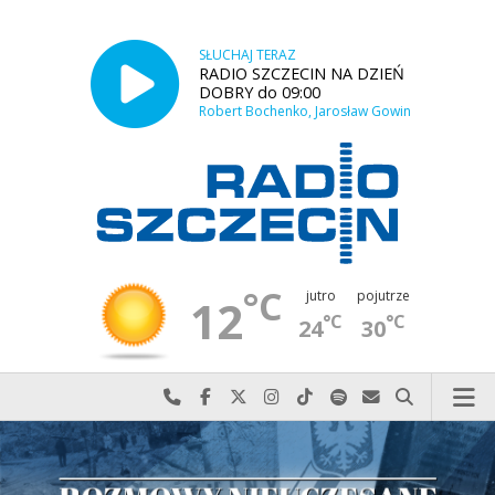
SŁUCHAJ TERAZ
RADIO SZCZECIN NA DZIEŃ
DOBRY do 09:00
Robert Bochenko, Jarosław Gowin
°C
jutro
pojutrze
12
°C
°C
24
30
Najlepiej po prostu do nas zadzwoń
Odwiedź nas na Facebook-u
Odwiedź nas na X
Odwiedź nas na Instagram-ie
Odwiedź nas na TikTok-u
Szukaj nas na Spotify
Wyślij do nas w
Szukaj