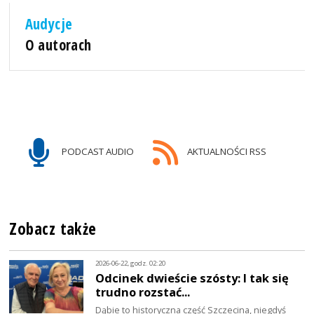
Audycje
O autorach
PODCAST AUDIO
AKTUALNOŚCI RSS
Zobacz także
2026-06-22, godz. 02:20
Odcinek dwieście szósty: I tak się
trudno rozstać...
Dąbie to historyczna część Szczecina, niegdyś