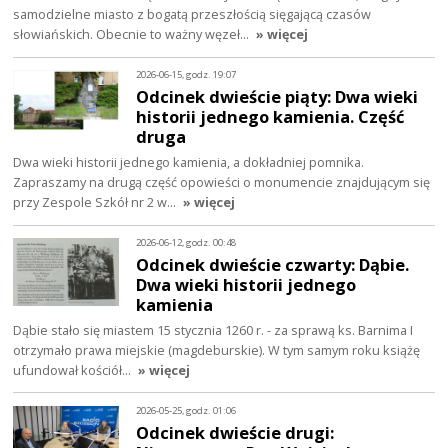
samodzielne miasto z bogatą przeszłością sięgającą czasów
słowiańskich. Obecnie to ważny węzeł…
» więcej
2026-06-15, godz. 19:07
Odcinek dwieście piąty: Dwa wieki
historii jednego kamienia. Część
druga
Dwa wieki historii jednego kamienia, a dokładniej pomnika.
Zapraszamy na drugą część opowieści o monumencie znajdującym się
przy Zespole Szkół nr 2 w…
» więcej
2026-06-12, godz. 00:48
Odcinek dwieście czwarty: Dąbie.
Dwa wieki historii jednego
kamienia
Dąbie stało się miastem 15 stycznia 1260 r. - za sprawą ks. Barnima I
otrzymało prawa miejskie (magdeburskie). W tym samym roku książę
ufundował kościół…
» więcej
2026-05-25, godz. 01:06
Odcinek dwieście drugi: