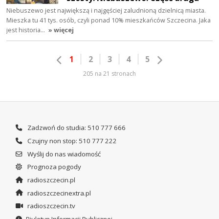
Niebuszewo jest największą i najgęściej zaludnioną dzielnicą miasta.
Mieszka tu 41 tys. osób, czyli ponad 10% mieszkańców Szczecina. Jaka
jest historia…
» więcej
1
2
3
4
5
205 na 21 stronach
Zadzwoń do studia: 510 777 666
Czujny non stop: 510 777 222
Wyślij do nas wiadomość
Prognoza pogody
radioszczecin.pl
radioszczecinextra.pl
radioszczecin.tv
Biuletyn Informacji Publicznej