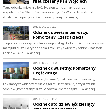
Nieuczesany Pan Wojciech
Tego odcinka miało nie być. Tydzień temu zmarł jeden ze
współautorów "Rozmów nieuczesanych" – Wojciech Lizak. Był
działaczem opozycji antykomunistycznej…
» więcej
2026-05-21, godz. 02:54
Odcinek dwieście pierwszy:
Pomorzany. Część trzecia
Trójka nieuczesanych poleca swoje usługi dla ludności. Przegapiliśmy
mały jubileusz. Bo tydzień temu mieliśmy dwusetny odcinek naszych
rozmów. Jakie…
» więcej
2026-05-12, godz. 00:46
Odcinek dwusetny: Pomorzany.
Część druga
Browar „Bosman”, Elektrownia Pomorzany,
Lokomotywownia Szczecin Wzgórze Hetmańskie, oczyszczalnia
Ścieków „Pomorzany” oraz Gazownia. Ale też szpital…
» więcej
2026-05-03, godz. 13:23
Odcinek sto dziewięćdziesiąty
dziewiąty: Pomorzany