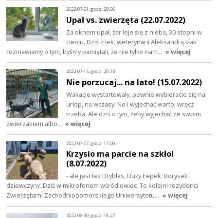
2022-07-21, godz. 20:26
Upał vs. zwierzęta (22.07.2022)
Za oknem upał, żar leje się z nieba, 30 stopni w
cieniu. Dziś z lek. weterynarii Aleksandrą Iżak
rozmawiamy o tym, byśmy pamiętali, że nie tylko nam…
» więcej
2022-07-15, godz. 20:33
Nie porzucaj... na lato! (15.07.2022)
Wakacje wystartowały, pewnie wybieracie się na
urlop, na wczasy. No i wyjechać warto, wręcz
trzeba. Ale dziś o tym, żeby wyjechać ze swoim
zwierzakiem albo…
» więcej
2022-07-07, godz. 17:00
Krzysio ma parcie na szkło!
(8.07.2022)
- ale jest też Dryblas, Duży Łepek, Borysek i
dziewczyny. Dziś w mikrofonem wśród owiec. To kolejni rezydenci
Zwierzętarni Zachodniopomorskiego Uniwersytetu…
» więcej
2022-06-30, godz. 18:27