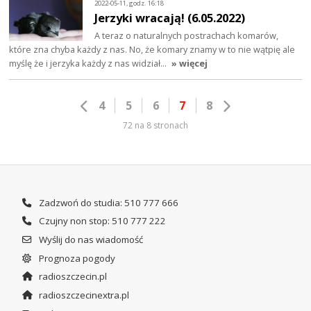
2022-05-11, godz. 16:18
Jerzyki wracają! (6.05.2022)
A teraz o naturalnych postrachach komarów,
które zna chyba każdy z nas. No, że komary znamy w to nie wątpię ale
myślę że i jerzyka każdy z nas widział…
» więcej
4
5
6
7
8
72 na 8 stronach
Zadzwoń do studia: 510 777 666
Czujny non stop: 510 777 222
Wyślij do nas wiadomość
Prognoza pogody
radioszczecin.pl
radioszczecinextra.pl