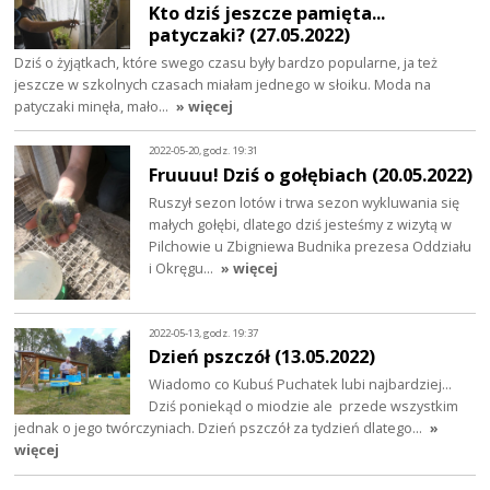
Kto dziś jeszcze pamięta...
patyczaki? (27.05.2022)
Dziś o żyjątkach, które swego czasu były bardzo popularne, ja też
jeszcze w szkolnych czasach miałam jednego w słoiku. Moda na
patyczaki minęła, mało…
» więcej
2022-05-20, godz. 19:31
Fruuuu! Dziś o gołębiach (20.05.2022)
Ruszył sezon lotów i trwa sezon wykluwania się
małych gołębi, dlatego dziś jesteśmy z wizytą w
Pilchowie u Zbigniewa Budnika prezesa Oddziału
i Okręgu…
» więcej
2022-05-13, godz. 19:37
Dzień pszczół (13.05.2022)
Wiadomo co Kubuś Puchatek lubi najbardziej...
Dziś poniekąd o miodzie ale przede wszystkim
jednak o jego twórczyniach. Dzień pszczół za tydzień dlatego…
»
więcej