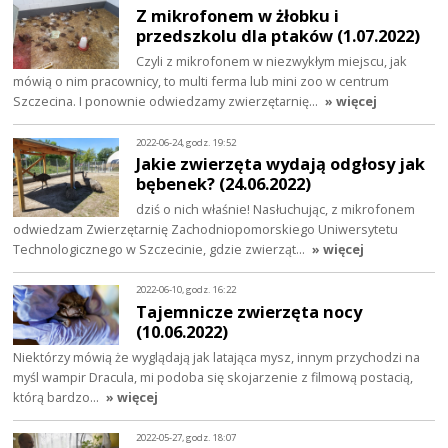
Z mikrofonem w żłobku i
przedszkolu dla ptaków (1.07.2022)
Czyli z mikrofonem w niezwykłym miejscu, jak
mówią o nim pracownicy, to multi ferma lub mini zoo w centrum
Szczecina. I ponownie odwiedzamy zwierzętarnię…
» więcej
2022-06-24, godz. 19:52
Jakie zwierzęta wydają odgłosy jak
bębenek? (24.06.2022)
dziś o nich właśnie! Nasłuchując, z mikrofonem
odwiedzam Zwierzętarnię Zachodniopomorskiego Uniwersytetu
Technologicznego w Szczecinie, gdzie zwierząt…
» więcej
2022-06-10, godz. 16:22
Tajemnicze zwierzęta nocy
(10.06.2022)
Niektórzy mówią że wyglądają jak latająca mysz, innym przychodzi na
myśl wampir Dracula, mi podoba się skojarzenie z filmową postacią,
którą bardzo…
» więcej
2022-05-27, godz. 18:07