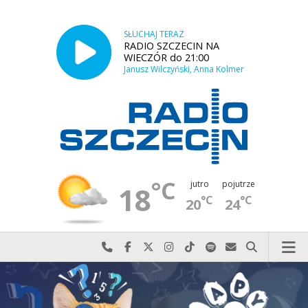
SŁUCHAJ TERAZ
RADIO SZCZECIN NA
WIECZÓR do 21:00
Janusz Wilczyński, Anna Kolmer
°C
jutro
pojutrze
18
°C
°C
20
24
Najlepiej po prostu do nas zadzwoń
Odwiedź nas na Facebook-u
Odwiedź nas na X
Odwiedź nas na Instagram-ie
Odwiedź nas na TikTok-u
Szukaj nas na Spotify
Wyślij do nas w
Szukaj