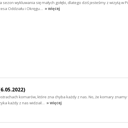
wa sezon wykluwania się małych gołębi, dlatego dziś jesteśmy z wizytą w P
zesa Oddziału i Okręgu…
» więcej
(6.05.2022)
postrachach komarów, które zna chyba każdy z nas. No, że komary znamy 
erzyka każdy z nas widział…
» więcej