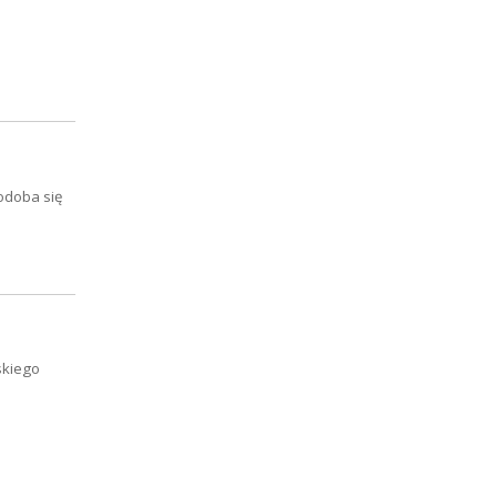
odoba się
ńskiego