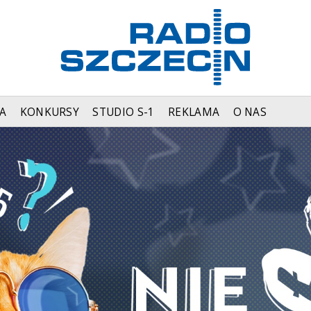
A
KONKURSY
STUDIO S-1
REKLAMA
O NAS