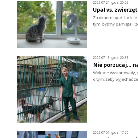
2022-07-21, godz. 20:26
Upał vs. zwierzęt
Za oknem upał, żar leje 
tym, byśmy pamiętali, 
2022-07-15, godz. 20:33
Nie porzucaj... n
Wakacje wystartowały, p
o tym, żeby wyjechać 
2022-07-07, godz. 17:00