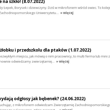
 na szkło! (8.07.2022)
Duży Łepek, Borysek i dziewczyny. Dziś w mikrofonem wśród owiec. To kolej
i Zachodniopomorskiego Uniwersytetu…
» więcej
łobku i przedszkolu dla ptaków (1.07.2022)
ezwykłym miejscu, jak mówią o nim pracownicy, to multi ferma lub mini 
ponownie odwiedzamy zwierzętarnię…
» więcej
wydają odgłosy jak bębenek? (24.06.2022)
asłuchując, z mikrofonem odwiedzam Zwierzętarnię Zachodniopomorskieg
icznego w Szczecinie, gdzie zwierząt…
» więcej