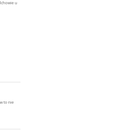
ilchowie u
w to nie