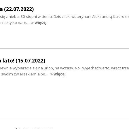
a (22.07.2022)
się z nieba, 30 stopni w cieniu. Dziś z lek. weterynarii Aleksandrą Iżak r
że nie tylko nam…
» więcej
a lato! (15.07.2022)
ewnie wybieracie się na urlop, na wczasy. No i wyjechać warto, wręcz trze
ze swoim zwierzakiem albo…
» więcej