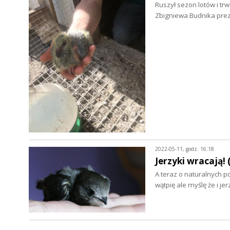
Ruszył sezon lotów i tr
Zbigniewa Budnika pre
2022-05-11, godz. 16:18
Jerzyki wracają! 
A teraz o naturalnych 
wątpię ale myślę że i j