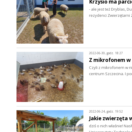
Krzysio ma parcie
- ale jest też Dryblas, 
rezydenci Zwierzętarn
2022-06-30, godz. 18:27
Z mikrofonem w ż
Czyli z mikrofonem w ni
centrum Szczecina. I 
2022-06-24, godz. 19:52
Jakie zwierzęta 
dziś o nich właśnie! N
Uniwersytetu Technolog