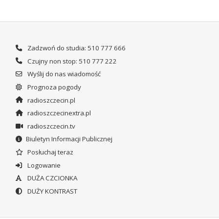
Zadzwoń do studia: 510 777 666
Czujny non stop: 510 777 222
Wyślij do nas wiadomość
Prognoza pogody
radioszczecin.pl
radioszczecinextra.pl
radioszczecin.tv
Biuletyn Informacji Publicznej
Posłuchaj teraz
Logowanie
DUŻA CZCIONKA
DUŻY KONTRAST