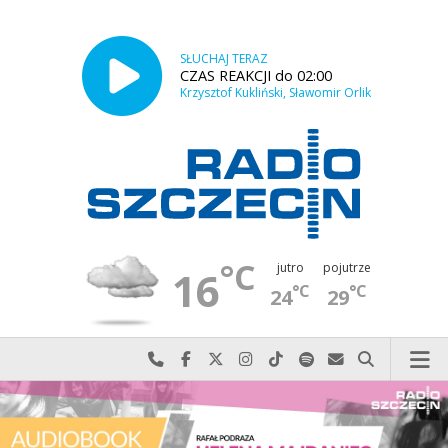
SŁUCHAJ TERAZ
CZAS REAKCJI do 02:00
Krzysztof Kukliński, Sławomir Orlik
°C
jutro
pojutrze
16
°C
°C
24
29
Najlepiej po prostu do nas zadzwoń
Odwiedź nas na Facebook-u
Odwiedź nas na X
Odwiedź nas na Instagram-ie
Odwiedź nas na TikTok-u
Szukaj nas na Spotify
Wyślij do nas w
Szukaj