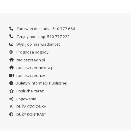
Zadzwoń do studia: 510 777 666
Czujny non stop: 510 777 222
Wyślij do nas wiadomość
Prognoza pogody
radioszczecin.pl
radioszczecinextra.pl
radioszczecin.tv
Biuletyn Informacji Publicznej
Posłuchaj teraz
Logowanie
DUŻA CZCIONKA
DUŻY KONTRAST