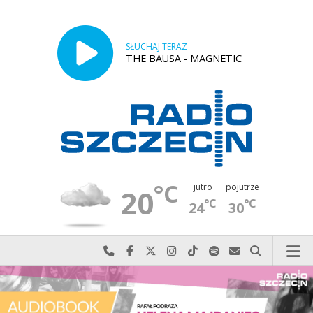
SŁUCHAJ TERAZ
THE BAUSA - MAGNETIC
°C
jutro
pojutrze
20
°C
°C
24
30
Najlepiej po prostu do nas zadzwoń
Odwiedź nas na Facebook-u
Odwiedź nas na X
Odwiedź nas na Instagram-ie
Odwiedź nas na TikTok-u
Szukaj nas na Spotify
Wyślij do nas w
Szukaj